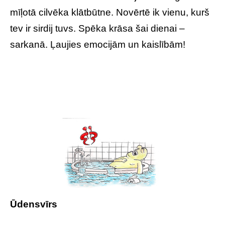
mīļotā cilvēka klātbūtne. Novērtē ik vienu, kurš
tev ir sirdij tuvs. Spēka krāsa šai dienai –
sarkanā. Ļaujies emocijām un kaislībām!
Ūdensvīrs