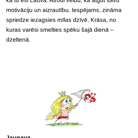
ka tu esi Lauva. Atrodi veidu, kā atgūt savu
motivāciju un aizrautību. Iespējams, zināma
spriedze iezagsies mīlas dzīvē. Krāsa, no
kuras varēsi smelties spēku šajā dienā –
dzeltenā.
Jaunava