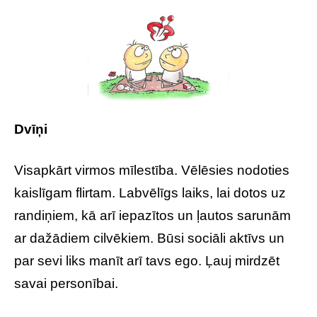
Dvīņi
Visapkārt virmos mīlestība. Vēlēsies nodoties
kaislīgam flirtam. Labvēlīgs laiks, lai dotos uz
randiņiem, kā arī iepazītos un ļautos sarunām
ar dažādiem cilvēkiem. Būsi sociāli aktīvs un
par sevi liks manīt arī tavs ego. Ļauj mirdzēt
savai personībai.