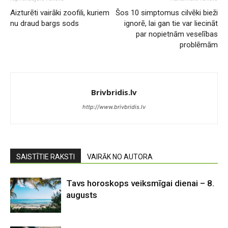
Aizturēti vairāki zoofili, kuriem
Šos 10 simptomus cilvēki bieži
nu draud bargs sods
ignorē, lai gan tie var liecināt
par nopietnām veselības
problēmām
Brivbridis.lv
http://www.brivbridis.lv
SAISTĪTIE RAKSTI
VAIRĀK NO AUTORA
Tavs horoskops veiksmīgai dienai – 8.
augusts