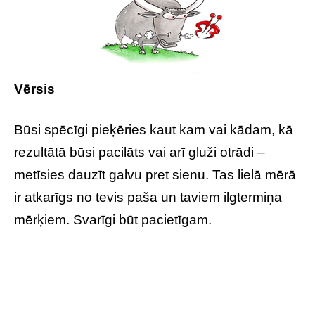
Vērsis
Būsi spēcīgi pieķēries kaut kam vai kādam, kā
rezultātā būsi pacilāts vai arī gluži otrādi –
metīsies dauzīt galvu pret sienu. Tas lielā mērā
ir atkarīgs no tevis paša un taviem ilgtermiņa
mērķiem. Svarīgi būt pacietīgam.