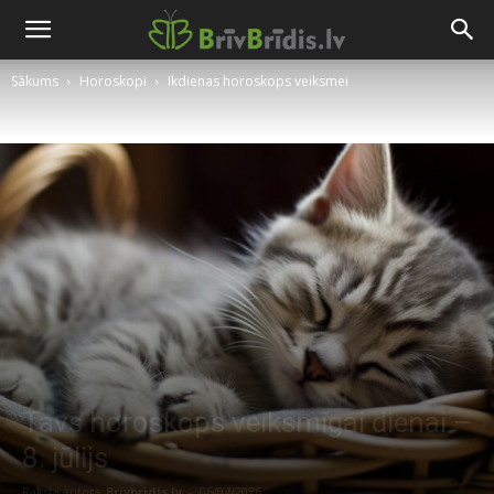
Sākums
Horoskopi
Ikdienas horoskops veiksmei
Tavs horoskops veiksmīgai dienai –
8. jūlijs
Raksta autors
Brivbridis.lv
-
06/07/2026