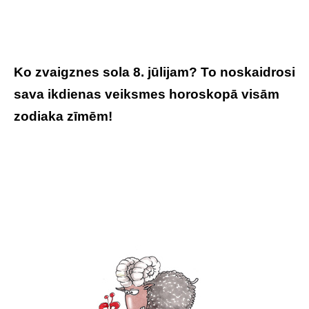
Ko zvaigznes sola 8. jūlijam? To noskaidrosi
sava ikdienas veiksmes horoskopā visām
zodiaka zīmēm!
Tavs horoskops veiksmīgai
dienai – 8. jūlijs