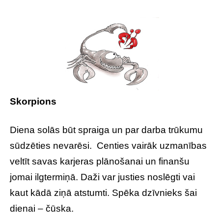
Skorpions
Diena solās būt spraiga un par darba trūkumu
sūdzēties nevarēsi. Centies vairāk uzmanības
veltīt savas karjeras plānošanai un finanšu
jomai ilgtermiņā. Daži var justies noslēgti vai
kaut kādā ziņā atstumti. Spēka dzīvnieks šai
dienai – čūska.