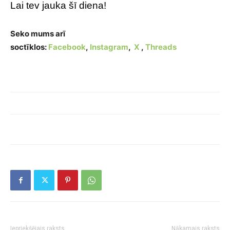
Lai tev jauka šī diena!
Seko mums arī
soctīklos:
Facebook
,
Instagram
,
X
,
Threads
Iepriekšējais raksts
Nākamais raksts