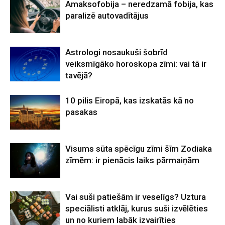
Amaksofobija – neredzamā fobija, kas
paralizē autovadītājus
Astrologi nosaukuši šobrīd
veiksmīgāko horoskopa zīmi: vai tā ir
tavējā?
10 pilis Eiropā, kas izskatās kā no
pasakas
Visums sūta spēcīgu zīmi šīm Zodiaka
zīmēm: ir pienācis laiks pārmaiņām
Vai suši patiešām ir veselīgs? Uztura
speciālisti atklāj, kurus suši izvēlēties
un no kuriem labāk izvairīties