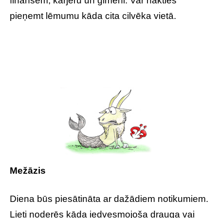
finansēm, karjeru un ģimeni. Var nākties
pieņemt lēmumu kāda cita cilvēka vietā.
Mežāzis
Diena būs piesātināta ar dažādiem notikumiem.
Lieti noderēs kāda iedvesmojoša drauga vai