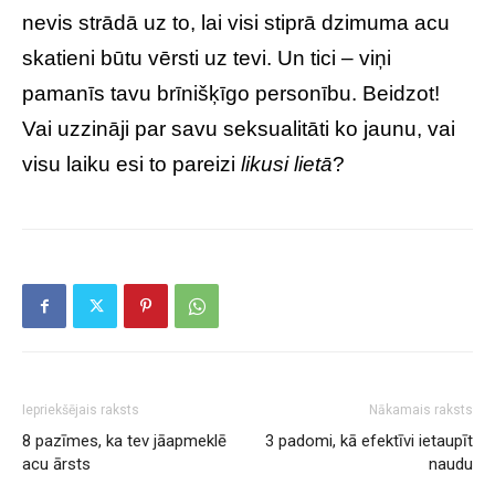
nevis strādā uz to, lai visi stiprā dzimuma acu
skatieni būtu vērsti uz tevi. Un tici – viņi
pamanīs tavu brīnišķīgo personību. Beidzot!
Vai uzzināji par savu seksualitāti ko jaunu, vai
visu laiku esi to pareizi
likusi lietā
?
Iepriekšējais raksts
Nākamais raksts
8 pazīmes, ka tev jāapmeklē
3 padomi, kā efektīvi ietaupīt
acu ārsts
naudu