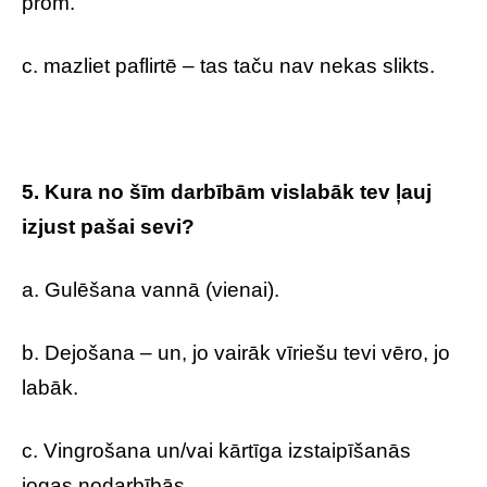
prom.
c. mazliet paflirtē – tas taču nav nekas slikts.
5. Kura no šīm darbībām vislabāk tev ļauj
izjust pašai sevi?
a. Gulēšana vannā (vienai).
b. Dejošana – un, jo vairāk vīriešu tevi vēro, jo
labāk.
c. Vingrošana un/vai kārtīga izstaipīšanās
jogas nodarbībās.