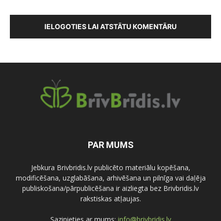
IELOGOTIES LAI ATSTĀTU KOMENTĀRU
PAR MUMS
Jebkura Brivbridis.lv publicēto materiālu kopēšana,
modificēšana, uzglabāšana, arhivēšana un pilnīga vai daļēja
publiskošana/pārpublicēšana ir aizliegta bez Brivbridis.lv
rakstiskas atļaujas.
Sazinieties ar mums:
info@brivbridis.lv