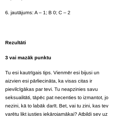
6. jautājums: A – 1; B 0; C – 2
Rezultāti
3 vai mazāk punktu
Tu esi kautrīgais tips. Vienmēr esi bijusi un
aizvien esi pārliecināta, ka visas citas ir
pievilcīgākas par tevi. Tu neapzinies savu
seksualitāti, tāpēc pat necenties to izmantot, jo
nezini, kā to labāk darīt. Bet, vai tu zini, kas tev
varētu likt justies iekārojamākai? Atbildi sev uz