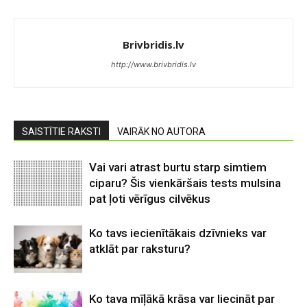
Brivbridis.lv
http://www.brivbridis.lv
SAISTĪTIE RAKSTI
VAIRĀK NO AUTORA
Vai vari atrast burtu starp simtiem
ciparu? Šis vienkāršais tests mulsina
pat ļoti vērīgus cilvēkus
Ko tavs iecienītākais dzīvnieks var
atklāt par raksturu?
Ko tava mīļākā krāsa var liecināt par