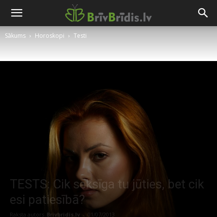
Sākums
Horoskopi
Testi
TESTS: Cik seksīga tu jūties, bet cik
esi patiesībā?
Raksta autors
Brivbridis.lv
-
01/07/2013