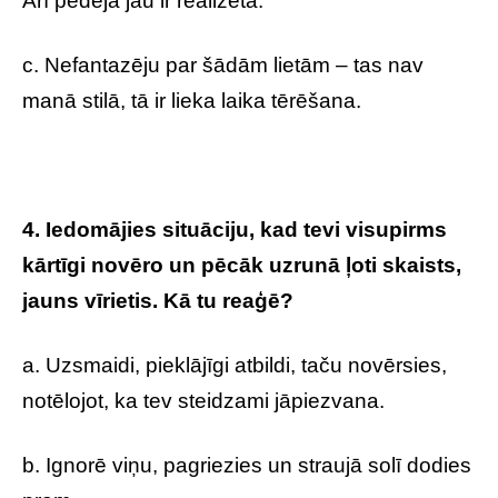
Arī pēdēja jau ir realizēta.
c. Nefantazēju par šādām lietām – tas nav
manā stilā, tā ir lieka laika tērēšana.
4. Iedomājies situāciju, kad tevi visupirms
kārtīgi novēro un pēcāk uzrunā ļoti skaists,
jauns vīrietis. Kā tu reaģē?
a. Uzsmaidi, pieklājīgi atbildi, taču novērsies,
notēlojot, ka tev steidzami jāpiezvana.
b. Ignorē viņu, pagriezies un straujā solī dodies