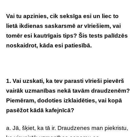
Vai tu apzinies, cik seksīga esi un liec to
lietā ikdienas saskarsmē ar vīriešiem, vai
tomēr esi kautrīgais tips? Šis tests palīdzēs
noskaidrot, kāda esi patiesībā.
1. Vai uzskati, ka tev parasti vīrieši pievērš
vairāk uzmanības nekā tavām draudzenēm?
Piemēram, dodoties izklaidēties, vai kopā
pasēžot kādā kafejnīcā?
a. Jā, šķiet, ka tā ir. Draudzenes man piekristu,