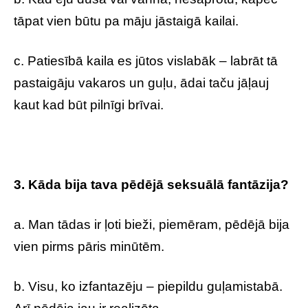
tāpat vien būtu pa māju jāstaigā kailai.
c. Patiesībā kaila es jūtos vislabāk – labrāt tā
pastaigāju vakaros un guļu, ādai taču jāļauj
kaut kad būt pilnīgi brīvai.
3. Kāda bija tava pēdējā seksuālā fantāzija?
a. Man tādas ir ļoti bieži, piemēram, pēdējā bija
vien pirms pāris minūtēm.
b. Visu, ko izfantazēju – piepildu guļamistabā.