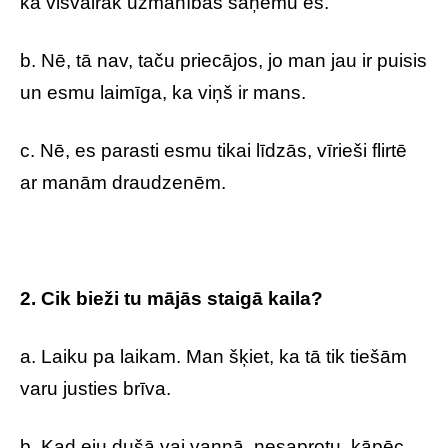
ka visvairāk uzmanības saņemu es.
b. Nē, tā nav, taču priecājos, jo man jau ir puisis
un esmu laimīga, ka viņš ir mans.
c. Nē, es parasti esmu tikai līdzās, vīrieši flirtē
ar manām draudzenēm.
2. Cik bieži tu mājās staigā kaila?
a. Laiku pa laikam. Man šķiet, ka tā tik tiešām
varu justies brīva.
b. Kad eju dušā vai vannā, nesaprotu, kāpēc