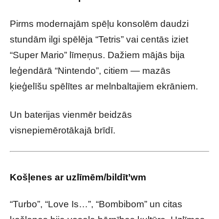
Pirms modernajām spēļu konsolēm daudzi
stundām ilgi spēlēja “Tetris” vai centās iziet
“Super Mario” līmeņus. Dažiem mājās bija
leģendārā “Nintendo”, citiem — mazās
ķieģelīšu spēlītes ar melnbaltajiem ekrāniem.
Un baterijas vienmēr beidzās
visnepiemērotākajā brīdī.
Košļenes ar uzlīmēm/bildīt’wm
“Turbo”, “Love Is…”, “Bombibom” un citas