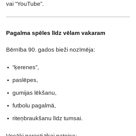
vai “YouTube”.
Pagalma spēles līdz vēlam vakaram
Bērnība 90. gados bieži nozīmēja:
“ķerenes”,
paslēpes,
gumijas lēkšanu,
futbolu pagalmā,
riteņbraukšanu līdz tumsai.
Vecāki parasti tikai pateica: