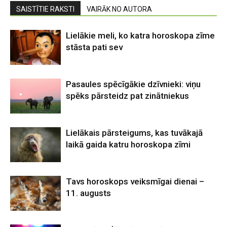
SAISTĪTIE RAKSTI
VAIRĀK NO AUTORA
Lielākie meli, ko katra horoskopa zīme
stāsta pati sev
Pasaules spēcīgākie dzīvnieki: viņu
spēks pārsteidz pat zinātniekus
Lielākais pārsteigums, kas tuvākajā
laikā gaida katru horoskopa zīmi
Tavs horoskops veiksmīgai dienai –
11. augusts