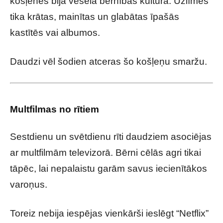
košļenes bija vesela bērnības kultūra. Uzlīmes
tika krātas, mainītas un glabātas īpašās
kastītēs vai albumos.
Daudzi vēl šodien atceras šo košļeņu smaržu.
Multfilmas no rītiem
Sestdienu un svētdienu rīti daudziem asociējas
ar multfilmām televizorā. Bērni cēlās agri tikai
tāpēc, lai nepalaistu garām savus iecienītākos
varoņus.
Toreiz nebija iespējas vienkārši ieslēgt “Netflix”