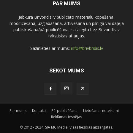
PAR MUMS
Jebkura Brivbridis.lv publicēto materiālu kopēšana,
modificēšana, uzglabāšana, arhivēšana un pilnīga vai daļēja
publiskošana/pārpublicēšana ir aizliegta bez Brivbridis.lv
rakstiskas atļaujas.
Sazinieties ar mums:
info@brivbridis.lv
SEKOT MUMS
Par mums
Kontakti
Pārpublicēšana
Lietošanas noteikumi
Reklāmas iespējas
© 2012 - 2024, SIA MC Media. Visas tiesības aizsargātas.