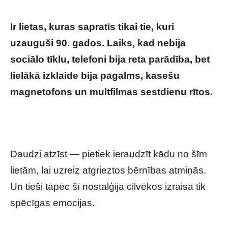
Ir lietas, kuras sapratīs tikai tie, kuri
uzauguši 90. gados. Laiks, kad nebija
sociālo tīklu, telefoni bija reta parādība, bet
lielākā izklaide bija pagalms, kasešu
magnetofons un multfilmas sestdienu rītos.
Tikai 90. gadu bērni atcerēsies šīs lietas:
daudziem tas raisa īstu nostalģiju
Daudzi atzīst — pietiek ieraudzīt kādu no šīm
lietām, lai uzreiz atgrieztos bērnības atmiņās.
Un tieši tāpēc šī nostalģija cilvēkos izraisa tik
spēcīgas emocijas.