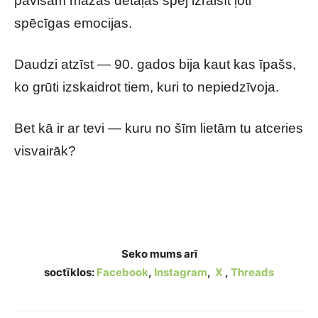
pavisam mazas detaļas spēj izraisīt ļoti
spēcīgas emocijas.
Daudzi atzīst — 90. gados bija kaut kas īpašs,
ko grūti izskaidrot tiem, kuri to nepiedzīvoja.
Bet kā ir ar tevi — kuru no šīm lietām tu atceries
visvairāk?
Tikai 90. gadu bērni atcerēsies šīs lietas:
daudziem tas raisa īstu nostalģiju
Seko mums arī
soctīklos:
Facebook
,
Instagram
,
X
,
Threads