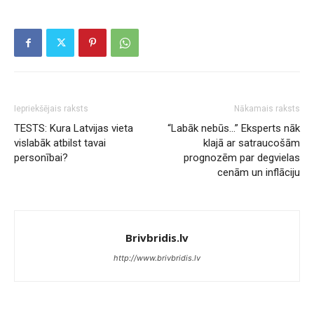
Iepriekšējais raksts
Nākamais raksts
TESTS: Kura Latvijas vieta
“Labāk nebūs…” Eksperts nāk
vislabāk atbilst tavai
klajā ar satraucošām
personībai?
prognozēm par degvielas
cenām un inflāciju
Brivbridis.lv
http://www.brivbridis.lv