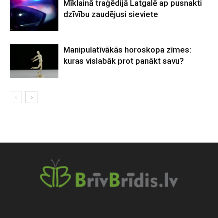
Mīklainā traģēdijā Latgalē ap pusnakti
dzīvību zaudējusi sieviete
Manipulatīvākās horoskopa zīmes:
kuras vislabāk prot panākt savu?