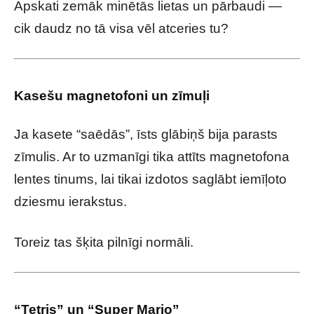
Apskati zemāk minētās lietas un pārbaudi —
cik daudz no tā visa vēl atceries tu?
Kasešu magnetofoni un zīmuļi
Ja kasete “saēdās”, īsts glābiņš bija parasts
zīmulis. Ar to uzmanīgi tika attīts magnetofona
lentes tinums, lai tikai izdotos saglābt iemīļoto
dziesmu ierakstus.
Toreiz tas šķita pilnīgi normāli.
“Tetris” un “Super Mario”