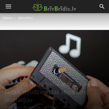
Sākums
Sabiedrība
Tikai 90. gadu bērni atcerēsies šīs
lietas: daudziem tas raisa īstu
nostalģiju
Raksta autors
Brivbridis.lv
-
20/05/2026