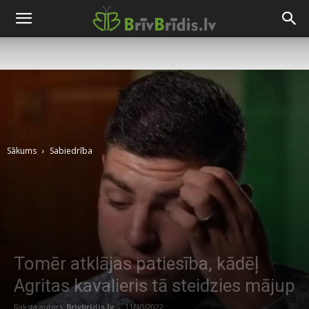
Sākums
Sabiedrība
Tomēr atklājas patiesība, kādēļ
Agritas kavalieris tā steidzies mājup
Raksta autors
Brivbridis.lv
-
11/10/2022