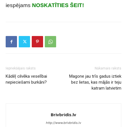
iespējams
NOSKATĪTIES ŠEIT!
Iepriekšējais raksts
Nākamais raksts
Kādēļ cilvēka veselībai
Magone jau trīs gadus iztiek
nepieciešami burkāni?
bez lietas, kas mājās ir teju
katram latvietim
Brivbridis.lv
http://www.brivbridis.lv