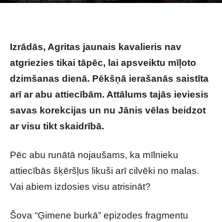
Izrādās, Agritas jaunais kavalieris nav
atgriezies tikai tāpēc, lai apsveiktu mīļoto
dzimšanas dienā. Pēkšņā ierašanās saistīta
arī ar abu attiecībām. Attālums tajās ieviesis
savas korekcijas un nu Jānis vēlas beidzot
ar visu tikt skaidrībā.
Pēc abu runātā nojaušams, ka mīlnieku
attiecībās šķēršļus likuši arī cilvēki no malas.
Vai abiem izdosies visu atrisināt?
Šova “Ģimene burkā” epizodes fragmentu