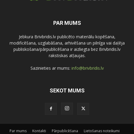
PAR MUMS
Jebkura Brivbridis.lv publicēto materiālu kopēšana,
modificēšana, uzglabāšana, arhivēšana un pilnīga vai daļēja
publiskošana/pārpublicēšana ir aizliegta bez Brivbridis.lv
rakstiskas atļaujas.
Sazinieties ar mums:
info@brivbridis.lv
SEKOT MUMS
Par mums
Kontakti
Pārpublicēšana
Lietošanas noteikumi