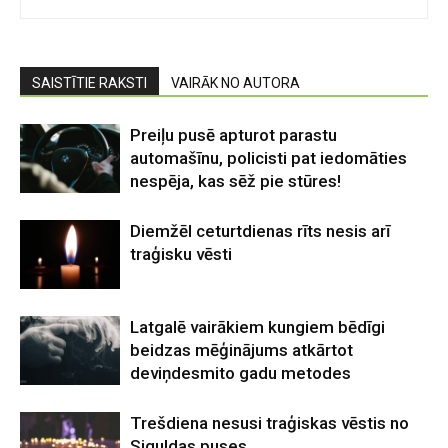
SAISTĪTIE RAKSTI
VAIRĀK NO AUTORA
Preiļu pusē apturot parastu
automašīnu, policisti pat iedomāties
nespēja, kas sēž pie stūres!
Diemžēl ceturtdienas rīts nesis arī
traģisku vēsti
Latgalē vairākiem kungiem bēdīgi
beidzas mēģinājums atkārtot
deviņdesmito gadu metodes
Trešdiena nesusi traģiskas vēstis no
Siguldas puses