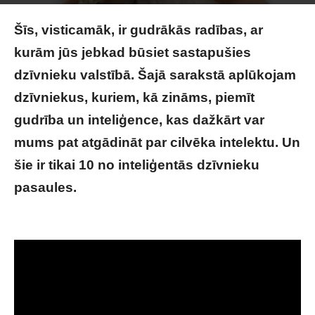
Image by Vaynakh
on Freepik
Šīs, visticamāk, ir gudrākās radības, ar
kurām jūs jebkad būsiet sastapušies
dzīvnieku valstībā. Šajā sarakstā aplūkojam
dzīvniekus, kuriem, kā zināms, piemīt
gudrība un inteliģence, kas dažkārt var
mums pat atgādināt par cilvēka intelektu. Un
šie ir tikai 10 no inteliģentās dzīvnieku
pasaules.
TOP10 inteliģentākie dzīvnieki
pasaulē