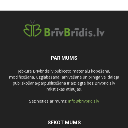
PAR MUMS
Jebkura Brivbridis.lv publicēto materiālu kopēšana,
modificēšana, uzglabāšana, arhivēšana un pilnīga vai daļēja
publiskošana/pārpublicēšana ir aizliegta bez Brivbridis.lv
rakstiskas atļaujas.
Sazinieties ar mums:
info@brivbridis.lv
SEKOT MUMS