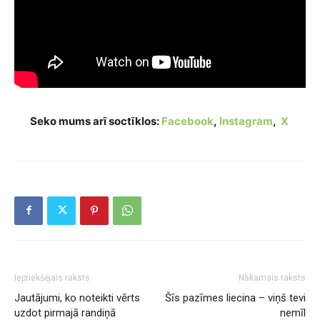
Seko mums arī soctīklos:
Facebook
,
Instagram
,
X
Iepriekšējais raksts
Nākamais raksts
Jautājumi, ko noteikti vērts
Šīs pazīmes liecina – viņš tevi
uzdot pirmajā randiņā
nemīl