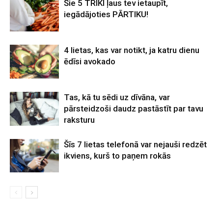
Šie 5 TRIKI ļaus tev ietaupīt,
iegādājoties PĀRTIKU!
4 lietas, kas var notikt, ja katru dienu
ēdīsi avokado
Tas, kā tu sēdi uz dīvāna, var
pārsteidzoši daudz pastāstīt par tavu
raksturu
Šīs 7 lietas telefonā var nejauši redzēt
ikviens, kurš to paņem rokās