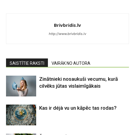
Brivbridis.lv
http://www.brivbridis.lv
SAISTĪTIE RAKSTI
VAIRĀK NO AUTORA
Zinātnieki nosaukuši vecumu, kurā
cilvēks jūtas vislaimīgākais
Kas ir déjà vu un kāpēc tas rodas?