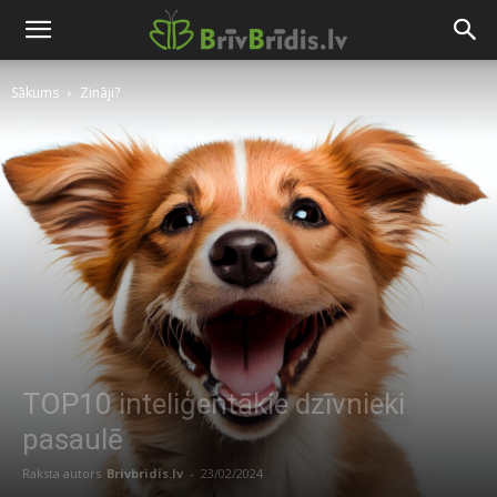
Sākums
Zināji?
TOP10 inteliģentākie dzīvnieki
pasaulē
Raksta autors
Brivbridis.lv
-
23/02/2024