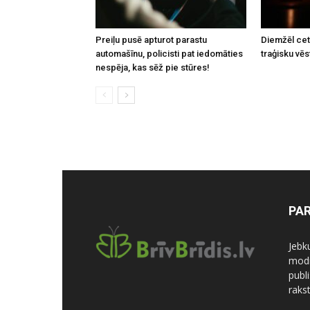
Preiļu pusē apturot parastu
Diemžēl cetu
automašīnu, policisti pat iedomāties
traģisku vēs
nespēja, kas sēž pie stūres!
PA
Jebk
modi
publi
rakst