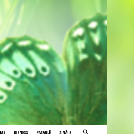
UMS
BIZNESS
PASAULĒ
ZINĀJI?