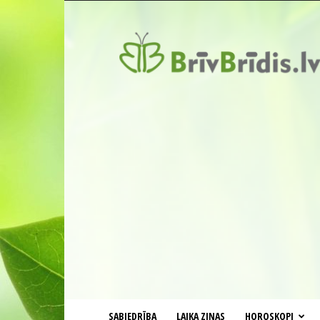
BrīvBrīdis.lv
SABIEDRĪBA
LAIKA ZIŅAS
HOROSKOPI