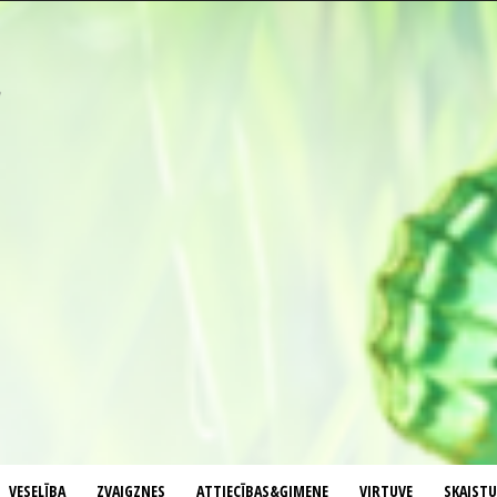
VESELĪBA
ZVAIGZNES
ATTIECĪBAS&ĢIMENE
VIRTUVE
SKAIST