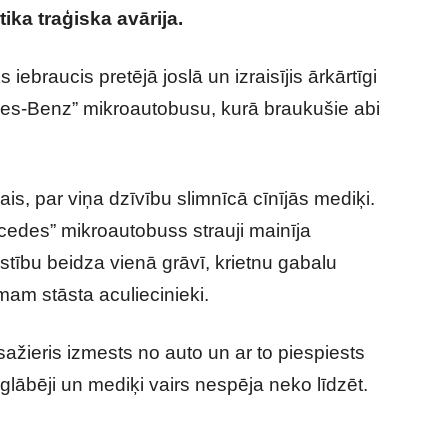
ka traģiska avārija.
iebraucis pretējā joslā un izraisījis ārkārtīgi
es-Benz” mikroautobusu, kurā braukušie abi
šais, par viņa dzīvību slimnīcā cīnījās mediķi.
rcedes” mikroautobuss strauji mainīja
stību beidza vienā grāvī, krietnu gabalu
mam stāsta aculiecinieki.
ažieris izmests no auto un ar to piespiests
glābēji un mediķi vairs nespēja neko līdzēt.