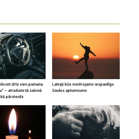
licisti drīz vien pamana
Latvijā būs novērojams iespaidīgs
u” – atradumi tā salonā
Saules aptumsums
kā pārsteidz