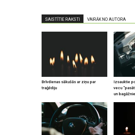
SAISTĪTIE RAKSTI
VAIRĀK NO AUTORA
Brīvdienas sākušās ar ziņu par
Izsauktie po
traģēdiju
vecu “pasāt
un bagāžnie