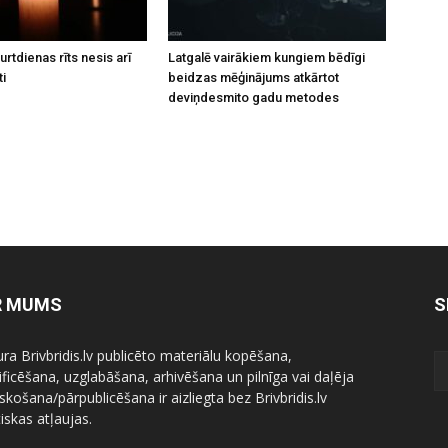
rtdienas rīts nesis arī
Latgalē vairākiem kungiem bēdīgi
ti
beidzas mēģinājums atkārtot
deviņdesmito gadu metodes
R MUMS
S
ura Brivbridis.lv publicēto materiālu kopēšana,
ficēšana, uzglabāšana, arhivēšana un pilnīga vai daļēja
skošana/pārpublicēšana ir aizliegta bez Brivbridis.lv
iskas atļaujas.