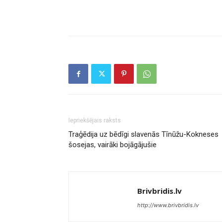
Iepriekšējais raksts
Traģēdija uz bēdīgi slavenās Tīnūžu-Kokneses
šosejas, vairāki bojāgājušie
Brivbridis.lv
http://www.brivbridis.lv