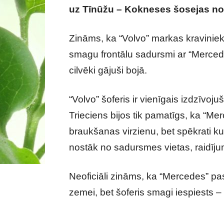
uz Tīnūžu – Kokneses šosejas noti
Zināms, ka “Volvo” markas kravinieks 
smagu frontālu sadursmi ar “Merced
cilvēki gājuši bojā.
“Volvo” šoferis ir vienīgais izdzīvoju
Trieciens bijos tik pamatīgs, ka “Me
braukšanas virzienu, bet spēkrati ku
nostāk no sadursmes vietas, raidīju
Neoficiāli zināms, ka “Mercedes” pas
zemei, bet šoferis smagi iespiests – 