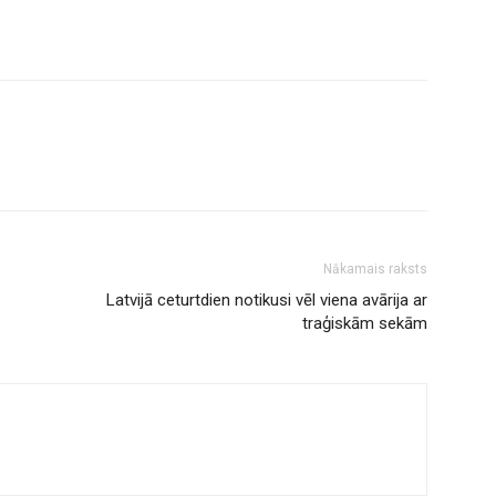
Nākamais raksts
Latvijā ceturtdien notikusi vēl viena avārija ar
traģiskām sekām