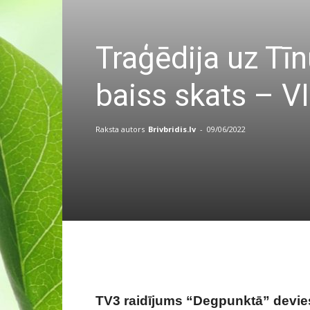
Traģēdija uz Tī
baiss skats – 
Raksta autors
Brivbridis.lv
-
09/06/2022
TV3 raidījums “Degpunktā” devies