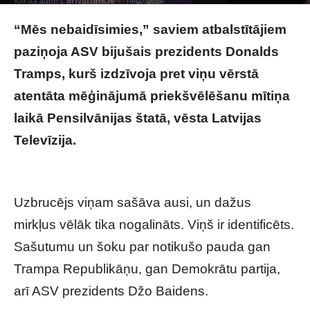
Raksta autors
Brivbridis.lv
-
14/07/2024
“Mēs nebaidīsimies,” saviem atbalstītājiem
paziņoja ASV bijušais prezidents Donalds
Tramps, kurš izdzīvoja pret viņu vērstā
atentāta mēģinājumā priekšvēlēšanu mītiņa
laikā Pensilvānijas štatā, vēsta Latvijas
Televīzija.
Tramps izdzīvo atentāta
mēģinājumā – VIDEO
Uzbrucējs viņam sašāva ausi, un dažus
mirkļus vēlāk tika nogalināts. Viņš ir identificēts.
Sašutumu un šoku par notikušo pauda gan
Trampa Republikāņu, gan Demokrātu partija,
arī ASV prezidents Džo Baidens.