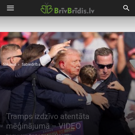
Sākums
Sabiedrība
Tramps izdzīvo atentāta
mēģinājumā – VIDEO