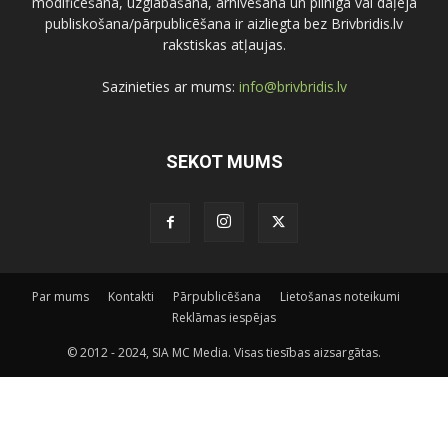
modificēšana, uzglabāšana, arhivēšana un pilnīga vai daļēja
publiskošana/pārpublicēšana ir aizliegta bez Brivbridis.lv
rakstiskas atļaujas.
Sazinieties ar mums:
info@brivbridis.lv
SEKOT MUMS
Par mums
Kontakti
Pārpublicēšana
Lietošanas noteikumi
Reklāmas iespējas
© 2012 - 2024, SIA MC Media. Visas tiesības aizsargātas.