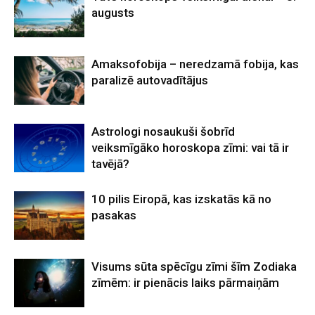
augusts
Amaksofobija – neredzamā fobija, kas
paralizē autovadītājus
Astrologi nosaukuši šobrīd
veiksmīgāko horoskopa zīmi: vai tā ir
tavējā?
10 pilis Eiropā, kas izskatās kā no
pasakas
Visums sūta spēcīgu zīmi šīm Zodiaka
zīmēm: ir pienācis laiks pārmaiņām