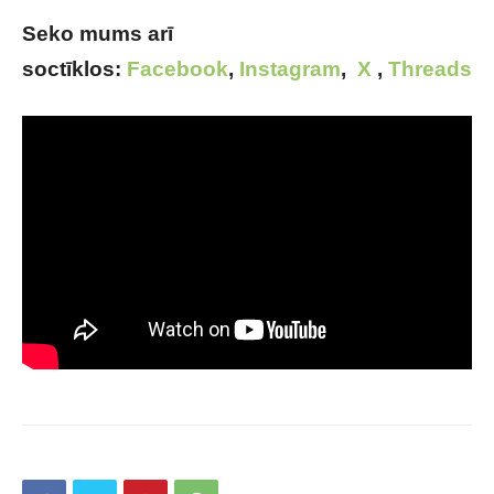
Seko mums arī
soctīklos:
Facebook
,
Instagram
,
X
,
Threads