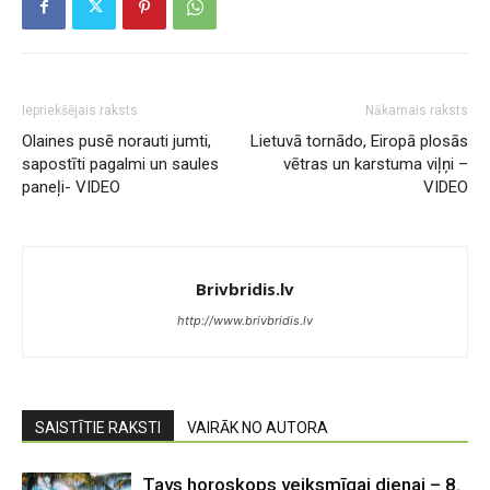
Iepriekšējais raksts
Nākamais raksts
Olaines pusē norauti jumti,
Lietuvā tornādo, Eiropā plosās
sapostīti pagalmi un saules
vētras un karstuma viļņi –
paneļi- VIDEO
VIDEO
Brivbridis.lv
http://www.brivbridis.lv
SAISTĪTIE RAKSTI
VAIRĀK NO AUTORA
Tavs horoskops veiksmīgai dienai – 8.