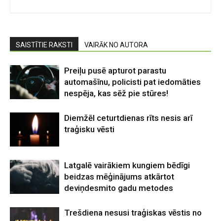
SAISTĪTIE RAKSTI
VAIRĀK NO AUTORA
Preiļu pusē apturot parastu
automašīnu, policisti pat iedomāties
nespēja, kas sēž pie stūres!
Diemžēl ceturtdienas rīts nesis arī
traģisku vēsti
Latgalē vairākiem kungiem bēdīgi
beidzas mēģinājums atkārtot
deviņdesmito gadu metodes
Trešdiena nesusi traģiskas vēstis no