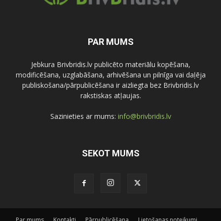
PAR MUMS
Jebkura Brivbridis.lv publicēto materiālu kopēšana,
modificēšana, uzglabāšana, arhivēšana un pilnīga vai daļēja
publiskošana/pārpublicēšana ir aizliegta bez Brivbridis.lv
rakstiskas atļaujas.
Sazinieties ar mums:
info@brivbridis.lv
SEKOT MUMS
Par mums
Kontakti
Pārpublicēšana
Lietošanas noteikumi