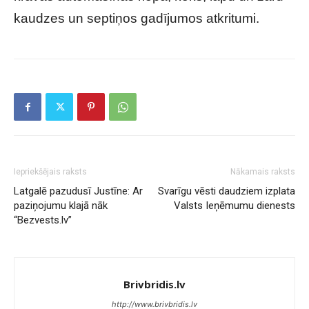
kaudzes un septiņos gadījumos atkritumi.
Iepriekšējais raksts
Nākamais raksts
Latgalē pazudusī Justīne: Ar
Svarīgu vēsti daudziem izplata
paziņojumu klajā nāk
Valsts Ieņēmumu dienests
“Bezvests.lv”
Brivbridis.lv
http://www.brivbridis.lv