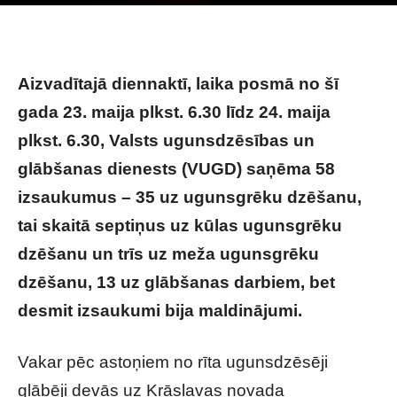
Photo by
David Tomaseti
on
Unsplash
Aizvadītajā diennaktī, laika posmā no šī
gada 23. maija plkst. 6.30 līdz 24. maija
plkst. 6.30, Valsts ugunsdzēsības un
glābšanas dienests (VUGD) saņēma 58
izsaukumus – 35 uz ugunsgrēku dzēšanu,
tai skaitā septiņus uz kūlas ugunsgrēku
dzēšanu un trīs uz meža ugunsgrēku
dzēšanu, 13 uz glābšanas darbiem, bet
desmit izsaukumi bija maldinājumi.
Vakar pēc astoņiem no rīta ugunsdzēsēji
glābēji devās uz Krāslavas novada