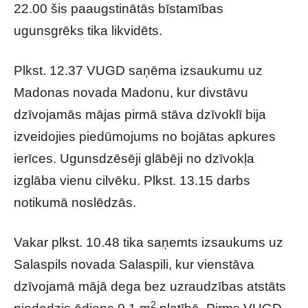
22.00 šis paaugstinātās bīstamības
ugunsgrēks tika likvidēts.
Plkst. 12.37 VUGD saņēma izsaukumu uz
Madonas novada Madonu, kur divstāvu
dzīvojamās mājas pirmā stāva dzīvoklī bija
izveidojies piedūmojums no bojātas apkures
ierīces. Ugunsdzēsēji glābēji no dzīvokļa
izglāba vienu cilvēku. Plkst. 13.15 darbs
notikumā noslēdzās.
Vakar plkst. 10.48 tika saņemts izsaukums uz
Salaspils novada Salaspili, kur vienstāva
dzīvojamā mājā dega bez uzraudzības atstāts
2