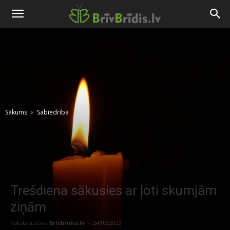
Sākums
Sabiedrība
Trešdiena sākusies ar ļoti skumjām
ziņām
Raksta autors
Brivbridis.lv
-
24/05/2023