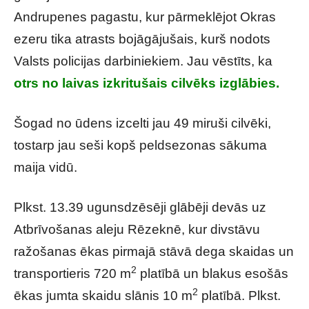
Andrupenes pagastu, kur pārmeklējot Okras
ezeru tika atrasts bojāgājušais, kurš nodots
Valsts policijas darbiniekiem. Jau vēstīts, ka
otrs no laivas izkritušais cilvēks izglābies.
Šogad no ūdens izcelti jau 49 miruši cilvēki,
tostarp jau seši kopš peldsezonas sākuma
maija vidū.
Plkst. 13.39 ugunsdzēsēji glābēji devās uz
Atbrīvošanas aleju Rēzeknē, kur divstāvu
ražošanas ēkas pirmajā stāvā dega skaidas un
2
transportieris 720 m
platībā un blakus esošās
2
ēkas jumta skaidu slānis 10 m
platībā. Plkst.