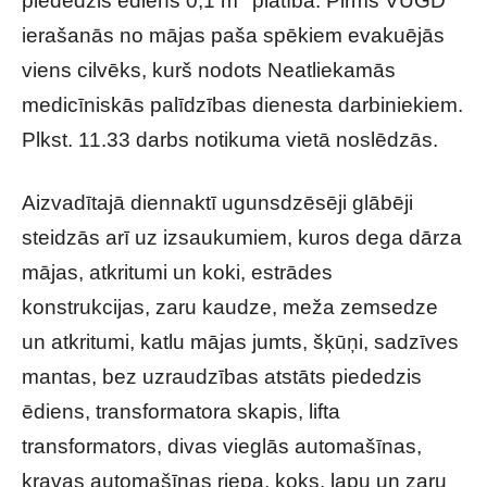
piededzis ēdiens 0,1 m
platībā. Pirms VUGD
ierašanās no mājas paša spēkiem evakuējās
viens cilvēks, kurš nodots Neatliekamās
medicīniskās palīdzības dienesta darbiniekiem.
Plkst. 11.33 darbs notikuma vietā noslēdzās.
Aizvadītajā diennaktī ugunsdzēsēji glābēji
steidzās arī uz izsaukumiem, kuros dega dārza
mājas, atkritumi un koki, estrādes
konstrukcijas, zaru kaudze, meža zemsedze
un atkritumi, katlu mājas jumts, šķūņi, sadzīves
mantas, bez uzraudzības atstāts piededzis
ēdiens, transformatora skapis, lifta
transformators, divas vieglās automašīnas,
kravas automašīnas riepa, koks, lapu un zaru