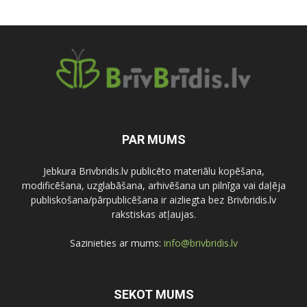
PAR MUMS
Jebkura Brivbridis.lv publicēto materiālu kopēšana,
modificēšana, uzglabāšana, arhivēšana un pilnīga vai daļēja
publiskošana/pārpublicēšana ir aizliegta bez Brivbridis.lv
rakstiskas atļaujas.
Sazinieties ar mums:
info@brivbridis.lv
SEKOT MUMS