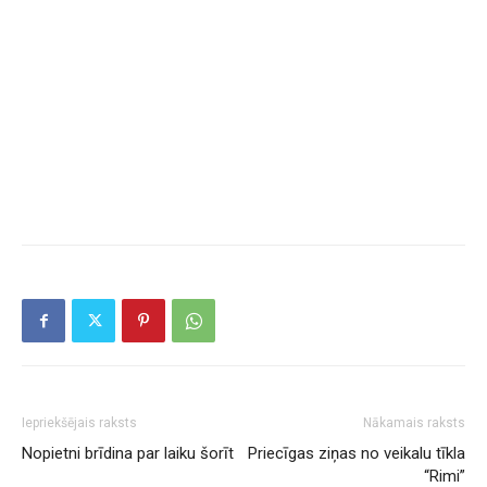
Iepriekšējais raksts
Nākamais raksts
Nopietni brīdina par laiku šorīt
Priecīgas ziņas no veikalu tīkla
“Rimi”