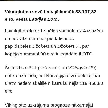
Photo by
Stock Birken
on
Unsplash
Vikinglotto izlozē Latvijā laimēti 38 137,32
eiro, vēsta
Latvijas Loto
.
Laimīgā biļete ar 1 spēles variantu uz 4 izlozēm
un bez atzīmēm par piedalīšanos
papildspēlēs
Džokers
un
Džokers 7
,
par
kopējo summu 4,00 eiro ir iegādāta iLOTO.
Šajā izlozē 6+1 (seši skaitļi un
Vikingskaitlis
)
netika uzminēti, bet Norvēģijā divi spēlētāji par
6 atminētiem skaitļiem katrs laimējis 119 456,80
eiro.
Vikinglotto uzkrājuma prognoze nākamajai