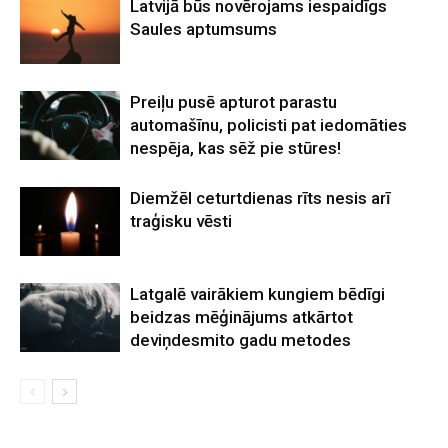
Latvijā būs novērojams iespaidīgs
Saules aptumsums
Preiļu pusē apturot parastu
automašīnu, policisti pat iedomāties
nespēja, kas sēž pie stūres!
Diemžēl ceturtdienas rīts nesis arī
traģisku vēsti
Latgalē vairākiem kungiem bēdīgi
beidzas mēģinājums atkārtot
deviņdesmito gadu metodes