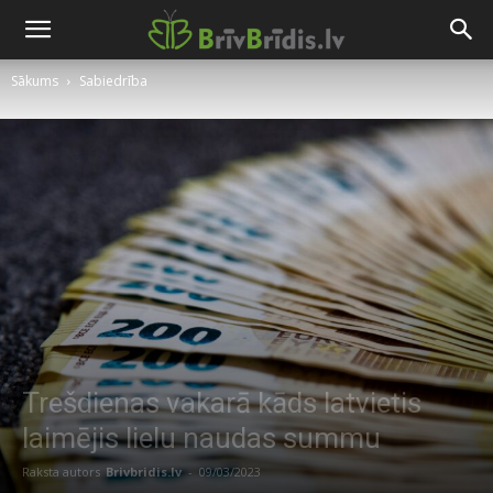
Sākums
Sabiedrība
Trešdienas vakarā kāds latvietis
laimējis lielu naudas summu
Raksta autors
Brivbridis.lv
-
09/03/2023