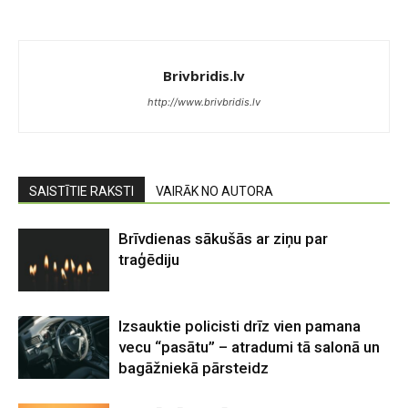
Brivbridis.lv
http://www.brivbridis.lv
SAISTĪTIE RAKSTI
VAIRĀK NO AUTORA
Brīvdienas sākušās ar ziņu par
traģēdiju
Izsauktie policisti drīz vien pamana
vecu “pasātu” – atradumi tā salonā un
bagāžniekā pārsteidz