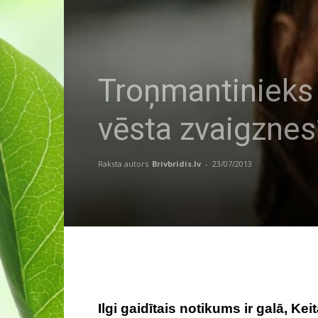
Troņmantinieks 
vēsta zvaigznes
Raksta autors
Brivbridis.lv
-
23/07/2013
Ilgi gaidītais notikums ir galā, K