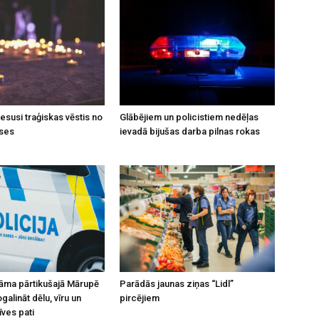
esusi traģiskas vēstis no
Glābējiem un policistiem nedēļas
uses
ievadā bijušas darba pilnas rokas
āma pārtikušajā Mārupē
Parādās jaunas ziņas “Lidl”
alināt dēlu, vīru un
pircējiem
īves pati