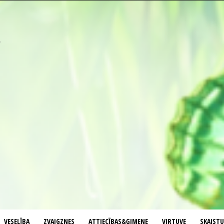
VESELĪBA
ZVAIGZNES
ATTIECĪBAS&ĢIMENE
VIRTUVE
SKAIST