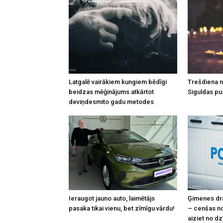
Latgalē vairākiem kungiem bēdīgi
Trešdiena n
beidzas mēģinājums atkārtot
Siguldas p
deviņdesmito gadu metodes
Ieraugot jauno auto, laimētājs
Ģimenes dr
pasaka tikai vienu, bet zīmīgu vārdu!
– cenšas nog
aiziet no dz