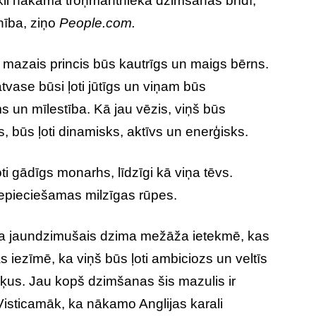
vokli nākamā troņmantnieka dzimšanas brīdī,
nība, ziņo
People.com.
ka mazais princis būs kautrīgs un maigs bērns.
tvase būsi ļoti jūtīgs un viņam būs
 un mīlestība. Kā jau vēzis, viņš būs
gs, būs ļoti dinamisks, aktīvs un enerģisks.
ti gādīgs monarhs, līdzīgi kā viņa tēvs.
nepieciešamas milzīgas rūpes.
a jaundzimušais dzima mežāža ietekmē, kas
s iezīmē, ka viņš būs ļoti ambiciozs un veltīs
rķus. Jau kopš dzimšanas šis mazulis ir
 Visticamāk, ka nākamo Anglijas karali