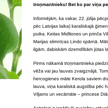
troņmantnieku! Bet ko par viņa p
Informējām, ka vakar, 22. jūlija pēcp
pēc Latvijas laika) karaliskajā ģim
puika. Keitas Midltones un prinča V
Marijas slimnīcas Lindo spārnā. Mā
ilgām, dabiskām dzemdībām jūtas la
Pirms nākamā troņmantnieka piedzi
vēža vai jau lauvas zvaigznājā. Tom
hercogienes māte Kerola saviem dr
lauva, viņa karaliskā augstība pēc ho
Viljams un vecāmāte – princese Diā