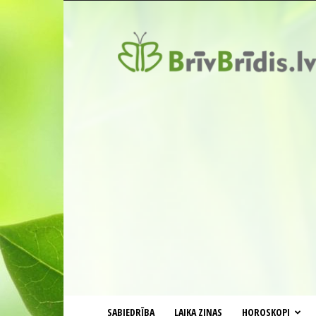
BrīvBrīdis.lv
SABIEDRĪBA
LAIKA ZIŅAS
HOROSKOPI