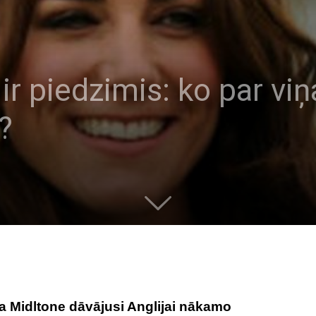
ir piedzimis: ko par vi
?
eita Midltone dāvājusi Anglijai nākamo