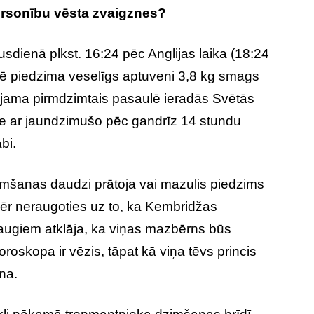
ersonību vēsta zvaigznes?
usdienā plkst. 16:24 pēc Anglijas laika (18:24
enē piedzima veselīgs aptuveni 3,8 kg smags
iljama pirmdzimtais pasaulē ieradās Svētās
te ar jaundzimušo pēc gandrīz 14 stundu
bi.
mšanas daudzi prātoja vai mazulis piedzims
ēr neraugoties uz to, ka Kembridžas
augiem atklāja, ka viņas mazbērns būs
roskopa ir vēzis, tāpat kā viņa tēvs princis
na.