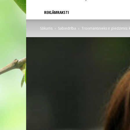
REKLĀMRAKSTI
Sākums
Sabiedrība
Troņmantinieks ir piedzimis: 