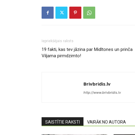
Iepriekšējais raksts
19 fakti, kas tev jāzina par Midltones un prinča
Viljama pirmdzimto!
Brivbridis.lv
http://www.brivbridis.lv
SAISTĪTIE RAKSTI
VAIRĀK NO AUTORA