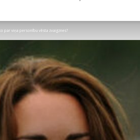
ko par viņa personību vēsta zvaigznes?