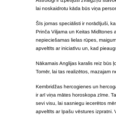
Astrologi ir izpētījuši zvaigžņu stā
lai noskaidrotu kāda būs viņa perso
Šīs jomas speciālisti ir norādījuši, 
Prinča Viljama un Keitas Midltones a
nepieciešamas lielas rūpes, maigums
apveltīts ar iniciatīvu un, kad pieau
Nākamais Anglijas karalis reiz būs ļo
Tomēr, lai tas realizētos, mazajam 
Kembridžas hercogienes un hercog
ir arī viņa mātes horoskopa zīme. Ta
sevi visu, lai sasniegu iecerētos mē
apveltīts ar īpašu vēstures izpratni.