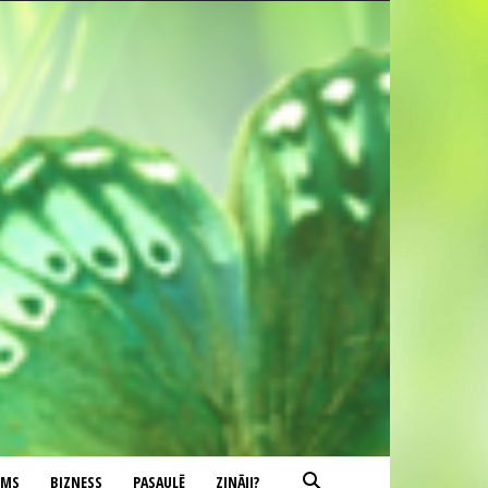
UMS
BIZNESS
PASAULĒ
ZINĀJI?