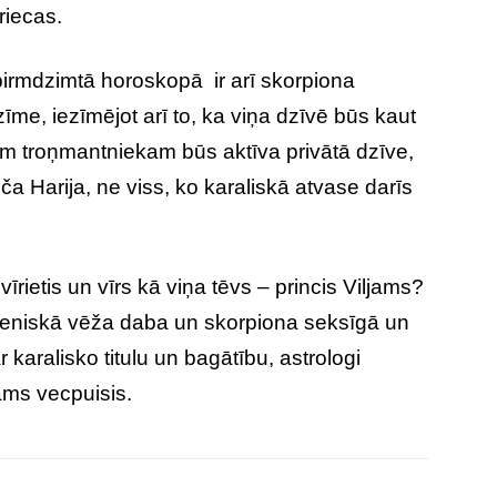
riecas.
pirmdzimtā horoskopā ir arī skorpiona
īme, iezīmējot arī to, ka viņa dzīvē būs kaut
 troņmantniekam būs aktīva privātā dzīve,
ča Harija, ne viss, ko karaliskā atvase darīs
vīrietis un vīrs kā viņa tēvs – princis Viljams?
meniskā vēža daba un skorpiona seksīgā un
 karalisko titulu un bagātību, astrologi
jams vecpuisis.