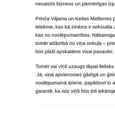
nesaistīs bizness un pārmērīgas izp
Prinča Viljama un Keitas Midltones 
ietekme, kas kā zināms ir seksuāla z
kas no noslēpumainības. Nākamajam
tomēr atšķirībā no viņa onkuļa – prin
būs plaši apskatāms visai pasaulei.
Tomēr vai viņš uzaugs tikpat lielisks 
Jā, viņā apvienosies gādīgā un ģi
noslēpumainā āriene, papildinot to ar
garantē, ka reiz viņš būs ļoti iekāro