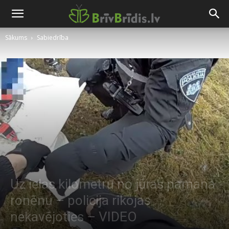
Sākums
Sabiedrība
Uz ielas kilometru no jūras pamana
ronēnu – policija rikojas
nekavējoties – VIDEO