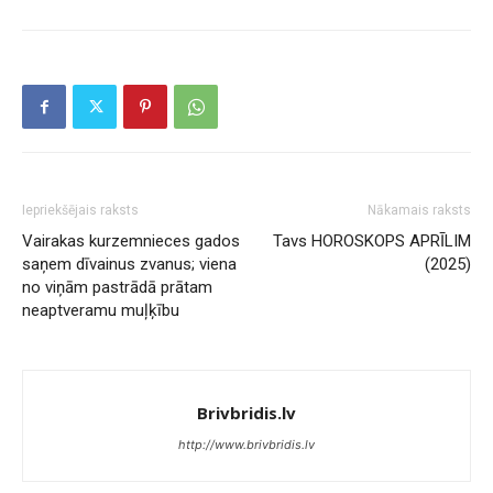
Iepriekšējais raksts
Nākamais raksts
Vairakas kurzemnieces gados
Tavs HOROSKOPS APRĪLIM
saņem dīvainus zvanus; viena
(2025)
no viņām pastrādā prātam
neaptveramu muļķību
Brivbridis.lv
http://www.brivbridis.lv