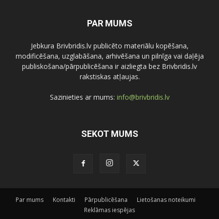
PAR MUMS
Jebkura Brivbridis.lv publicēto materiālu kopēšana,
modificēšana, uzglabāšana, arhivēšana un pilnīga vai daļēja
publiskošana/pārpublicēšana ir aizliegta bez Brivbridis.lv
rakstiskas atļaujas.
Sazinieties ar mums:
info@brivbridis.lv
SEKOT MUMS
Par mums
Kontakti
Pārpublicēšana
Lietošanas noteikumi
Reklāmas iespējas