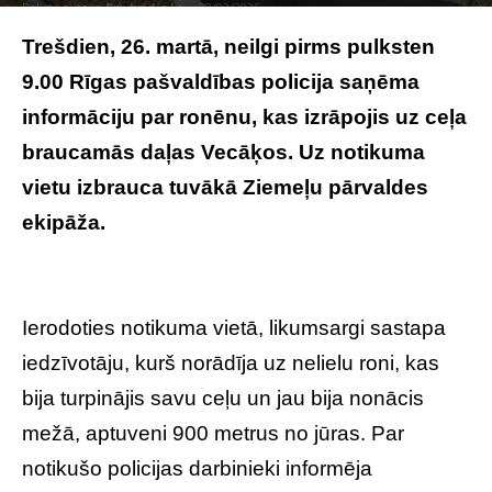
Raksta autors
Brivbridis.lv
-
28/03/2025
Trešdien, 26. martā, neilgi pirms pulksten
9.00
Rīgas pašvaldības policija
saņēma
informāciju par ronēnu, kas izrāpojis uz ceļa
braucamās daļas Vecāķos. Uz notikuma
vietu izbrauca tuvākā Ziemeļu pārvaldes
ekipāža.
Uz ielas kilometru no jūras pamana
ronēnu – policija rikojas nekavējoties –
VIDEO
Ierodoties notikuma vietā, likumsargi sastapa
iedzīvotāju, kurš norādīja uz nelielu roni, kas
bija turpinājis savu ceļu un jau bija nonācis
mežā, aptuveni 900 metrus no jūras. Par
notikušo policijas darbinieki informēja