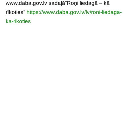
www.daba.gov.lv
sadaļā“Roņi liedagā – kā
rīkoties”
https://www.daba.gov.lv/lv/roni-liedaga-
ka-rikoties