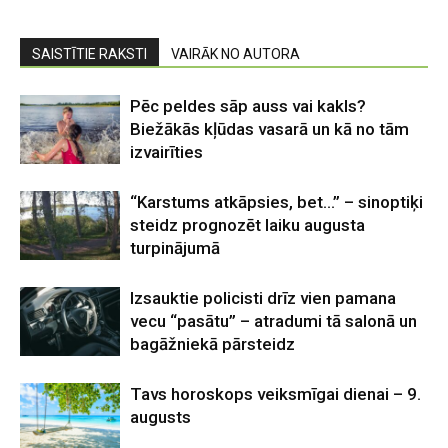
SAISTĪTIE RAKSTI
VAIRĀK NO AUTORA
Pēc peldes sāp auss vai kakls?
Biežākās kļūdas vasarā un kā no tām
izvairīties
“Karstums atkāpsies, bet…” – sinoptiķi
steidz prognozēt laiku augusta
turpinājumā
Izsauktie policisti drīz vien pamana
vecu “pasātu” – atradumi tā salonā un
bagāžniekā pārsteidz
Tavs horoskops veiksmīgai dienai – 9.
augusts