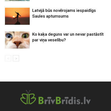
Latvijā būs novērojams iespaidīgs
Saules aptumsums
Ko kaķa deguns var un nevar pastāstīt
par viņa veselību?