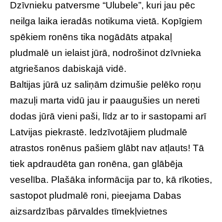
Dzīvnieku patversme “Ulubele”
, kuri jau pēc
neilga laika ieradās notikuma vietā. Kopīgiem
spēkiem ronēns tika nogādāts atpakaļ
pludmalē un ielaist jūrā, nodrošinot dzīvnieka
atgriešanos dabiskajā vidē.
Baltijas jūrā uz saliņām dzimušie pelēko roņu
mazuļi marta vidū jau ir paaugušies un nereti
dodas jūrā vieni paši, līdz ar to ir sastopami arī
Latvijas piekrastē. Iedzīvotājiem pludmalē
atrastos ronēnus pašiem glābt nav atļauts! Tā
tiek apdraudēta gan ronēna, gan glābēja
veselība. Plašāka informācija par to, kā rīkoties,
sastopot pludmalē roni, pieejama
Dabas
aizsardzības pārvalde
s tīmekļvietnes