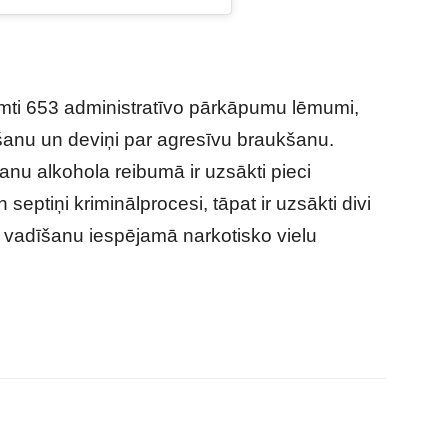
ti 653 administratīvo pārkāpumu lēmumi,
šanu un deviņi par agresīvu braukšanu.
anu alkohola reibumā ir uzsākti pieci
eptiņi kriminālprocesi, tāpat ir uzsākti divi
a vadīšanu iespējamā narkotisko vielu