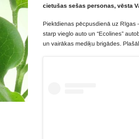
cietušas sešas personas, vēsta Val
Piektdienas pēcpusdienā uz Rīgas 
starp vieglo auto un “Ecolines” autob
un vairākas mediķu brigādes. Plašāk