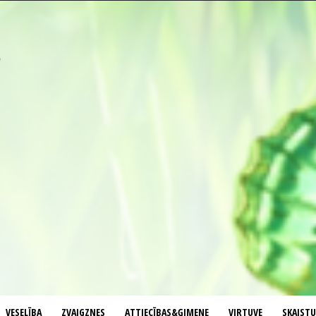
VESELĪBA
ZVAIGZNES
ATTIECĪBAS&ĢIMENE
VIRTUVE
SKAIST