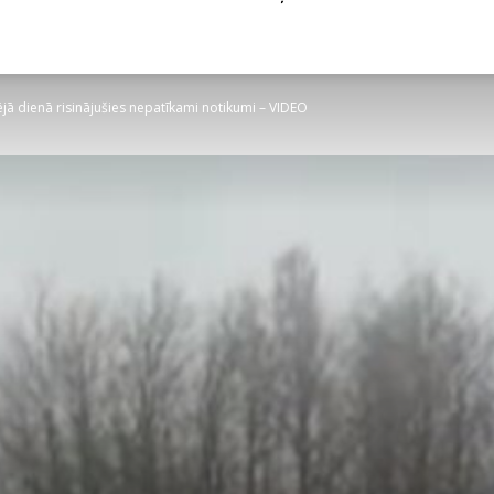
jā dienā risinājušies nepatīkami notikumi – VIDEO