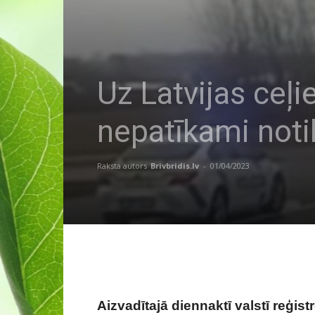
Uz Latvijas ceļ
nepatīkami not
Raksta autors
Brivbridis.lv
-
01/04/2023
Aizvadītajā diennaktī valstī reģis