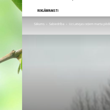
REKLĀMRAKSTI
Sākums
Sabiedrība
Uz Latvijas ceļiem marta pēdē