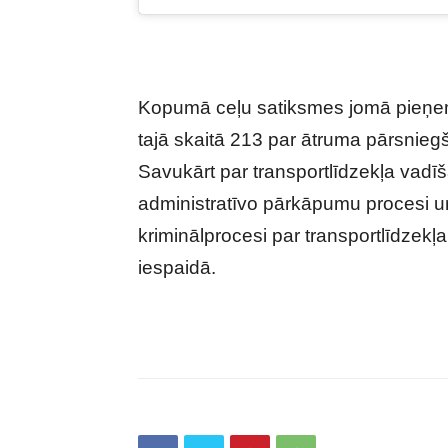
Kopumā ceļu satiksmes jomā pieņem
tajā skaitā 213 par ātruma pārsnieg
Savukārt par transportlīdzekļa vadīš
administratīvo pārkāpumu procesi un s
kriminālprocesi par transportlīdzekļ
iespaidā.