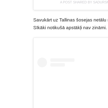
A POST SHARED BY SADUR
Savukārt uz Tallinas šosejas netālu
Sīkāki notikušā apstākļi nav zināmi.