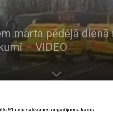
iem marta pēdējā dienā 
ikumi – VIDEO
trēts 91 ceļu satiksmes negadījums, kuros