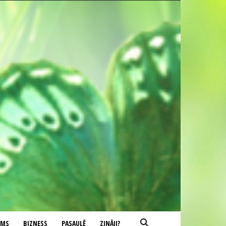
UMS
BIZNESS
PASAULĒ
ZINĀJI?