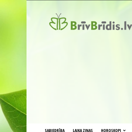
BrīvBrīdis.lv
SABIEDRĪBA
LAIKA ZIŅAS
HOROSKOPI