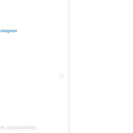
nstagram
SME (@SADURSME)