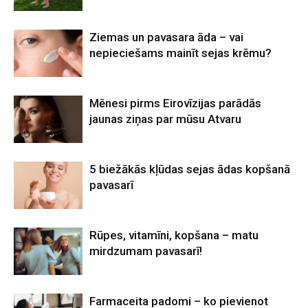
Ziemas un pavasara āda – vai
nepieciešams mainīt sejas krēmu?
Mēnesi pirms Eirovīzijas parādās
jaunas ziņas par mūsu Atvaru
5 biežākās kļūdas sejas ādas kopšanā
pavasarī
Rūpes, vitamīni, kopšana – matu
mirdzumam pavasarī!
Farmaceita padomi – ko pievienot