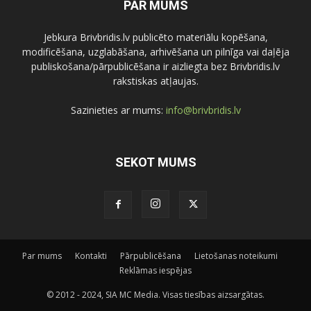
PAR MUMS
Jebkura Brivbridis.lv publicēto materiālu kopēšana,
modificēšana, uzglabāšana, arhivēšana un pilnīga vai daļēja
publiskošana/pārpublicēšana ir aizliegta bez Brivbridis.lv
rakstiskas atļaujas.
Sazinieties ar mums:
info@brivbridis.lv
SEKOT MUMS
Par mums
Kontakti
Pārpublicēšana
Lietošanas noteikumi
Reklāmas iespējas
© 2012 - 2024, SIA MC Media. Visas tiesības aizsargātas.