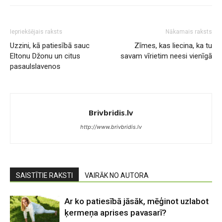
Iepriekšējais raksts
Nākamais raksts
Uzzini, kā patiesībā sauc
Zīmes, kas liecina, ka tu
Eltonu Džonu un citus
savam vīrietim neesi vienīgā
pasaulslavenos
Brivbridis.lv
http://www.brivbridis.lv
SAISTĪTIE RAKSTI
VAIRĀK NO AUTORA
Ar ko patiesībā jāsāk, mēģinot uzlabot
ķermeņa aprises pavasarī?