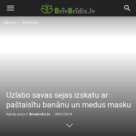
Sākums
Skaistums
Uzlabo savas sejas izskatu ar
paštaisītu banānu un medus masku
Raksta autors
Brivbridis.lv
-
28/01/2014