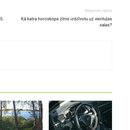
Nākamais raksts
5.
Kā katra horoskopa zīme izdzīvotu uz vientuļas
salas?