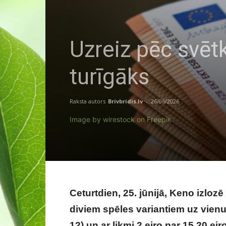
Uzreiz pēc svētk
turīgāks
Raksta autors
Brivbridis.lv
-
26/06/2026
Image by wirestock on Freepik
Ceturtdien, 25. jūnijā, Keno izlozē 
diviem spēles variantiem uz vienu 
12) un ar likmi 2 eiro par 15,20 e