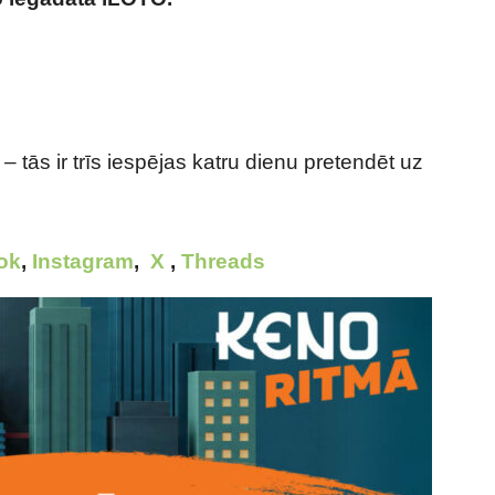
ks
– tās ir trīs iespējas katru dienu pretendēt uz
ok
,
Instagram
,
X
,
Threads