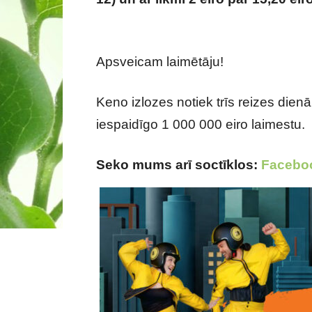
kāds latvietis kļuvis jūtami turīgā
Apsveicam laimētāju!
Keno izlozes notiek trīs reizes dienā 
iespaidīgo 1 000 000 eiro laimestu.
Seko mums arī soctīklos:
Facebo