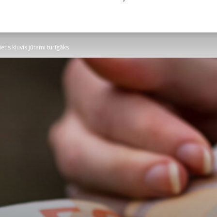
etis kļuvis jūtami turīgāks