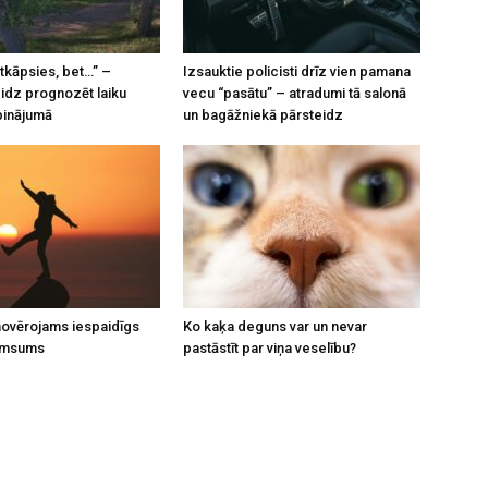
tkāpsies, bet…” –
Izsauktie policisti drīz vien pamana
eidz prognozēt laiku
vecu “pasātu” – atradumi tā salonā
pinājumā
un bagāžniekā pārsteidz
 novērojams iespaidīgs
Ko kaķa deguns var un nevar
umsums
pastāstīt par viņa veselību?