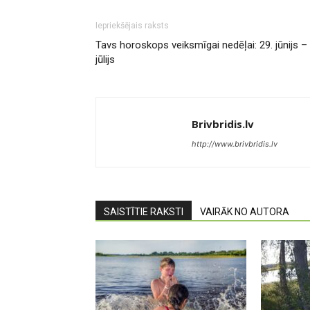
Iepriekšējais raksts
Tavs horoskops veiksmīgai nedēļai: 29. jūnijs – 
jūlijs
Brivbridis.lv
http://www.brivbridis.lv
SAISTĪTIE RAKSTI
VAIRĀK NO AUTORA