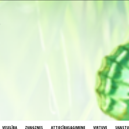
VESELĪBA
ZVAIGZNES
ATTIECĪBAS&ĢIMENE
VIRTUVE
SKAIST