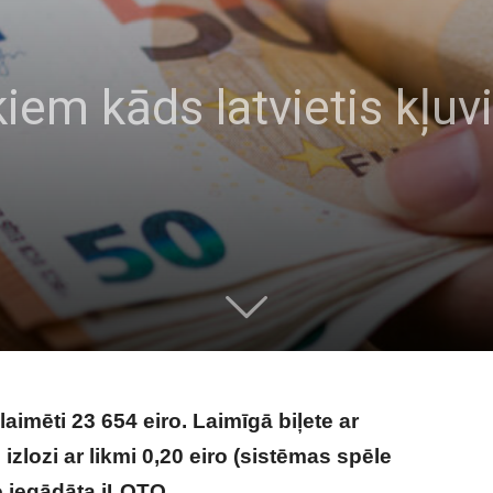
iem kāds latvietis kļuv
laimēti 23 654 eiro. Laimīgā biļete ar
izlozi ar likmi 0,20 eiro (sistēmas spēle
iro iegādāta iLOTO.
Uzreiz pēc svētkiem