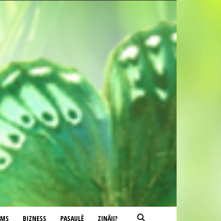
UMS
BIZNESS
PASAULĒ
ZINĀJI?