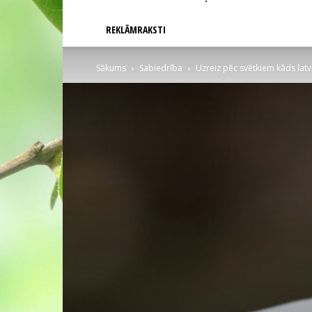
REKLĀMRAKSTI
Sākums
Sabiedrība
Uzreiz pēc svētkiem kāds latvi