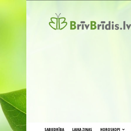
BrīvBrīdis.lv
SABIEDRĪBA
LAIKA ZIŅAS
HOROSKOPI