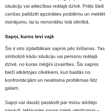
situāciju vai attiecības reālajā dzīvē. Prāts šādi
cenšas palīdzēt apzināties problēmu un meklēt
risinājumu, lai tu nenonāktu īstā slimībā.
Sapņi, kuros tevi vajā
Šis ir otrs izplatītākais sapnis pēc krišanas. Tas
simbolizē kādu situāciju vai personu reālajā
dzīvē, no kuras mēģini izvairīties. Šis sapnis
bieži atkārtojas cilvēkiem, kuri baidās no
konfrontācijām un neatrisina problēmas līdz
galam.
Sapņi var daudz pastāstīt par mūsu iekšējo
pasauli. Ieklausies savos nakts vēstījumos –