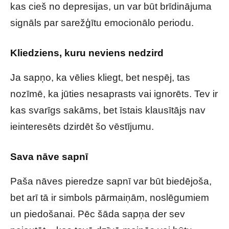
kas cieš no depresijas, un var būt brīdinājuma
signāls par sarežģītu emocionālo periodu.
Kliedziens, kuru neviens nedzird
Ja sapņo, ka vēlies kliegt, bet nespēj, tas
nozīmē, ka jūties nesaprasts vai ignorēts. Tev ir
kas svarīgs sakāms, bet īstais klausītājs nav
ieinteresēts dzirdēt šo vēstījumu.
Sava nāve sapnī
Paša nāves pieredze sapnī var būt biedējoša,
bet arī tā ir simbols pārmaiņām, noslēgumiem
un piedošanai. Pēc šāda sapņa der sev