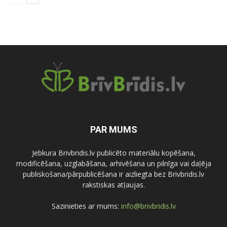
PAR MUMS
Jebkura Brivbridis.lv publicēto materiālu kopēšana,
modificēšana, uzglabāšana, arhivēšana un pilnīga vai daļēja
publiskošana/pārpublicēšana ir aizliegta bez Brivbridis.lv
rakstiskas atļaujas.
Sazinieties ar mums:
info@brivbridis.lv