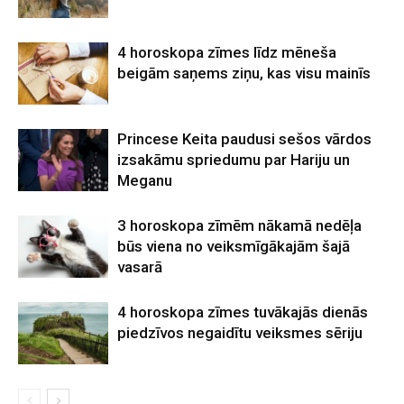
4 horoskopa zīmes līdz mēneša
beigām saņems ziņu, kas visu mainīs
Princese Keita paudusi sešos vārdos
izsakāmu spriedumu par Hariju un
Meganu
3 horoskopa zīmēm nākamā nedēļa
būs viena no veiksmīgākajām šajā
vasarā
4 horoskopa zīmes tuvākajās dienās
piedzīvos negaidītu veiksmes sēriju