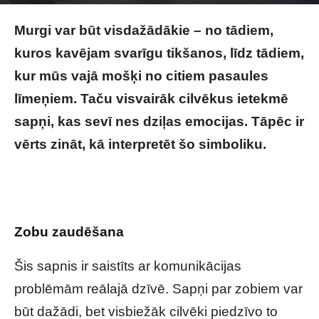
Image by freepik
Murgi var būt visdažādākie – no tādiem,
kuros kavējam svarīgu tikšanos, līdz tādiem,
kur mūs vajā mošķi no citiem pasaules
līmeņiem. Taču visvairāk cilvēkus ietekmē
sapņi, kas sevī nes dziļas emocijas. Tāpēc ir
vērts zināt, kā interpretēt šo simboliku.
Vai
tev rādās murgi? Tas nav nejauši! Lūk, ko tas
nozīmē!
Zobu zaudēšana
Šis sapnis ir saistīts ar komunikācijas
problēmām reālajā dzīvē. Sapņi par zobiem var
būt dažādi, bet visbiežāk cilvēki piedzīvo to