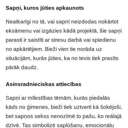
Sapņi, kuros jūties apkaunots
Neatkarīgi no tā, vai sapnī neizdodas nokārtot
eksāmenu vai izgāzies kādā projektā, šie sapņi
parasti ir saistīti ar stresu darbā vai spiedienu
no apkārtējiem. Bieži vien tie norāda uz
situācijām, kurās jūties, ka no tevis tiek prasīts
pārāk daudz.
Asinsradnieciskas attiecības
Sapņi ar mīlestības tēmām, kurās piedalās
kāds no ģimenes, bieži tiek uztverti kā šokējoši,
bet sapņos sekss nenozīmē to pašu, ko reālajā
dzīvē. Tas simbolizē saplūšanu, emocionālu