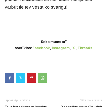
varbūt tie tev vēsta ko svarīgu!
Vai tev rādās murgi? Tas nav nejauši! Lūk, ko
tas nozīmē!
Seko mums arī
soctīklos:
Facebook
,
Instagram
,
X
,
Threads
Iepriekšējais raksts
Nākamais raksts