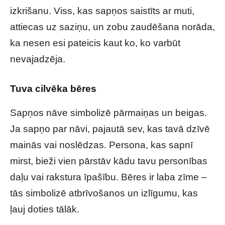
izkrišanu. Viss, kas sapņos saistīts ar muti,
attiecas uz saziņu, un zobu zaudēšana norāda,
ka nesen esi pateicis kaut ko, ko varbūt
nevajadzēja.
Tuva cilvēka bēres
Sapņos nāve simbolizē pārmaiņas un beigas.
Ja sapņo par nāvi, pajautā sev, kas tavā dzīvē
mainās vai noslēdzas. Persona, kas sapnī
mirst, bieži vien pārstāv kādu tavu personības
daļu vai rakstura īpašību. Bēres ir laba zīme –
tās simbolizē atbrīvošanos un izlīgumu, kas
ļauj doties tālāk.