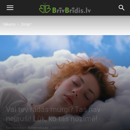
Sākums
Zināji?
Vai tev rādās murgi? Tas nav
nejauši! Lūk, ko tas nozīmē!
Raksta autors
Brivbridis.lv
-
04/03/2025