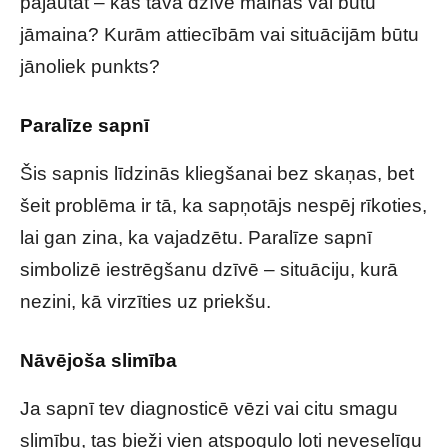
pajautāt – kas tavā dzīvē mainās vai būtu
jāmaina? Kurām attiecībām vai situācijām būtu
jānoliek punkts?
Paralīze sapnī
Šis sapnis līdzinās kliegšanai bez skaņas, bet
šeit problēma ir tā, ka sapņotājs nespēj rīkoties,
lai gan zina, ka vajadzētu. Paralīze sapnī
simbolizē iestrēgšanu dzīvē – situāciju, kurā
nezini, kā virzīties uz priekšu.
Nāvējoša slimība
Ja sapnī tev diagnosticē vēzi vai citu smagu
slimību, tas bieži vien atspoguļo ļoti neveselīgu