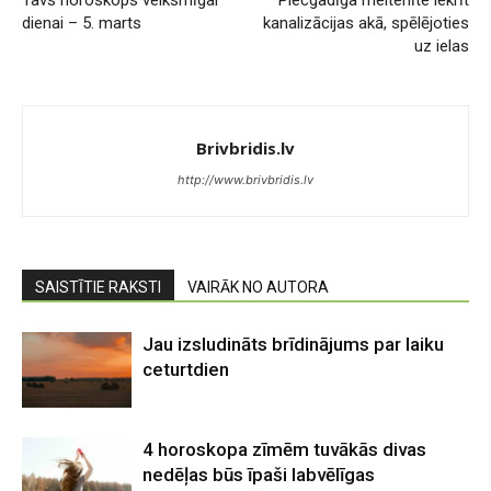
Tavs horoskops veiksmīgai
Piecgadīga meitenīte iekrīt
dienai – 5. marts
kanalizācijas akā, spēlējoties
uz ielas
Brivbridis.lv
http://www.brivbridis.lv
SAISTĪTIE RAKSTI
VAIRĀK NO AUTORA
Jau izsludināts brīdinājums par laiku
ceturtdien
4 horoskopa zīmēm tuvākās divas
nedēļas būs īpaši labvēlīgas