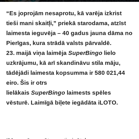
Photo by
Stock Birken
on
Unsplash
“Es joprojām nesaprotu, kā varēja izkrist
tieši mani skaitļi,” priekā starodama, atzīst
laimesta ieguvēja – 40 gadus jauna dāma no
Pierīgas, kura strādā valsts pārvaldē.
23. maijā viņa laimēja
SuperBingo
lielo
uzkrājumu, kā arī skandināvu stila māju,
tādējādi laimesta kopsumma ir 580 021,44
eiro. Šis ir otrs
lielākais
SuperBingo
laimests spēles
vēsturē. Laimīgā biļete iegādāta iLOTO.
Vairāk nekā pusmiljonu eiro lielais
“SuperBingo” laimests – dāmai no Pierīgas