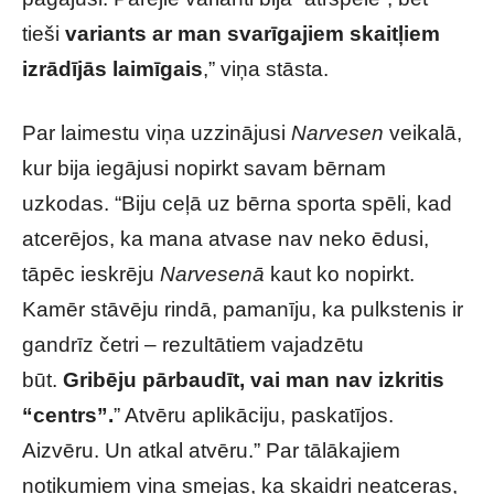
tieši
variants ar man svarīgajiem skaitļiem
izrādījās laimīgais
,” viņa stāsta.
Par laimestu viņa uzzinājusi
Narvesen
veikalā,
kur bija iegājusi nopirkt savam bērnam
uzkodas. “Biju ceļā uz bērna sporta spēli, kad
atcerējos, ka mana atvase nav neko ēdusi,
tāpēc ieskrēju
Narvesenā
kaut ko nopirkt.
Kamēr stāvēju rindā, pamanīju, ka pulkstenis ir
gandrīz četri – rezultātiem vajadzētu
būt.
Gribēju pārbaudīt, vai man nav izkritis
“centrs”.
” Atvēru aplikāciju, paskatījos.
Aizvēru. Un atkal atvēru.” Par tālākajiem
notikumiem viņa smejas, ka skaidri neatceras,