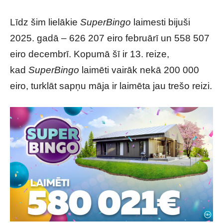
Līdz šim lielākie
SuperBingo
laimesti bijuši
2025. gadā – 626 207 eiro februārī un 558 507
eiro decembrī. Kopumā šī ir 13. reize,
kad
SuperBingo
laimēti vairāk nekā 200 000
eiro, turklāt sapņu māja ir laimēta jau trešo reizi.