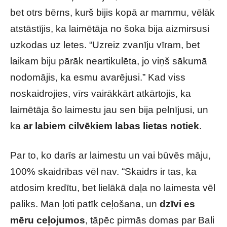
bet otrs bērns, kurš bijis kopā ar mammu, vēlāk
atstāstījis, ka laimētāja no šoka bija aizmirsusi
uzkodas uz letes. “Uzreiz zvanīju vīram, bet
laikam biju pārāk neartikulēta, jo viņš sākumā
nodomājis, ka esmu avarējusi.” Kad viss
noskaidrojies, vīrs vairākkārt atkārtojis, ka
laimētāja šo laimestu jau sen bija pelnījusi, un
ka
ar labiem cilvēkiem labas lietas notiek
.
Par to, ko darīs ar laimestu un vai būvēs māju,
100% skaidrības vēl nav. “Skaidrs ir tas, ka
atdosim kredītu, bet lielākā daļa no laimesta vēl
paliks. Man ļoti patīk ceļošana, un
dzīvi es
mēru ceļojumos
, tāpēc pirmās domas par Bali