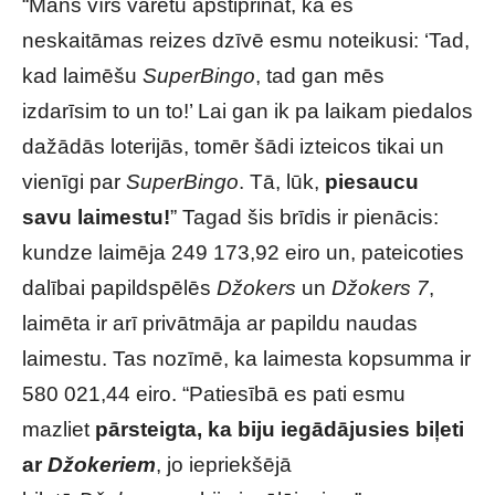
“Mans vīrs varētu apstiprināt, ka es
neskaitāmas reizes dzīvē esmu noteikusi: ‘Tad,
kad laimēšu
SuperBingo
, tad gan mēs
izdarīsim to un to!’ Lai gan ik pa laikam piedalos
dažādās loterijās, tomēr šādi izteicos tikai un
vienīgi par
SuperBingo
. Tā, lūk,
piesaucu
savu laimestu!
” Tagad šis brīdis ir pienācis:
kundze laimēja 249 173,92 eiro un, pateicoties
dalībai papildspēlēs
Džokers
un
Džokers 7
,
laimēta ir arī privātmāja ar papildu naudas
laimestu. Tas nozīmē, ka laimesta kopsumma ir
580 021,44 eiro. “Patiesībā es pati esmu
mazliet
pārsteigta, ka biju iegādājusies biļeti
ar
Džokeriem
, jo iepriekšējā