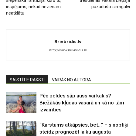
slepenākā fantāzija, kuru tu,
trešdienas vakarā Liepājā
iespējams, nekad nevienam
pazudušo sirmgalvi
neatklātu
Brivbridis.lv
http://www.brivbridis.lv
SAISTĪTIE RAKSTI
VAIRĀK NO AUTORA
Pēc peldes sāp auss vai kakls?
Biežākās kļūdas vasarā un kā no tām
izvairīties
“Karstums atkāpsies, bet…” – sinoptiķi
steidz prognozēt laiku augusta