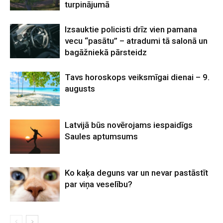
turpinājumā
Izsauktie policisti drīz vien pamana
vecu “pasātu” – atradumi tā salonā un
bagāžniekā pārsteidz
Tavs horoskops veiksmīgai dienai – 9.
augusts
Latvijā būs novērojams iespaidīgs
Saules aptumsums
Ko kaķa deguns var un nevar pastāstīt
par viņa veselību?