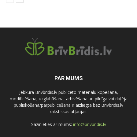
PAR MUMS
Jebkura Brivbridis.lv publicēto materiālu kopēšana,
modificēšana, uzglabāšana, arhivēšana un pilnīga vai daļēja
publiskošana/pārpublicēšana ir aizliegta bez Brivbridis.lv
rakstiskas atļaujas.
Sazinieties ar mums:
info@brivbridis.lv