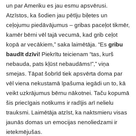
un par Ameriku es jau esmu apsvērusi.
Atzīstos, ka šodien jau pētīju biļetes un
ceļojumu piedāvājumus – gribas paceļot tikmēr,
kamēr bērni vēl tajā vecumā, kad grib ceļot
kopā ar vecākiem,” saka laimētāja. “Es
gribu
baudīt dzīvi!
Piekrītu teicienam “tas, kurš
nebauda, pats kļūst nebaudāms!”,” viņa
smejas. Tāpat šobrīd tiek apsvērta doma par
vēl viena nekustamā īpašuma iegādi un to, kā
veikt uzkrājumus bērnu nākotnei. Taču kopumā
šis priecīgais notikums ir radījis arī nelielu
trauksmi. Laimētāja atzīst, ka naktsmieru visas
jaunās domas un emocijas nenoliedzami ir
ietekmējušas.