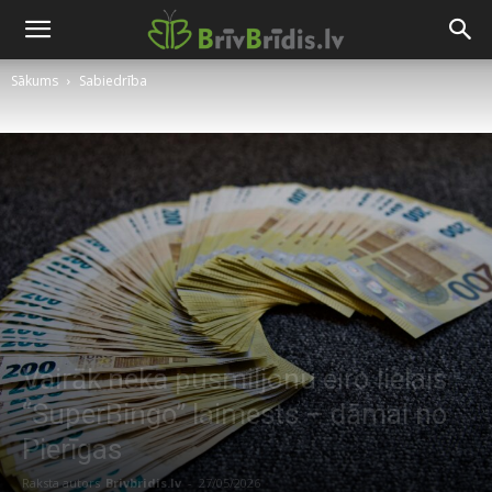
Sākums
Sabiedrība
Vairāk nekā pusmiljonu eiro lielais
“SuperBingo” laimests – dāmai no
Pierīgas
Raksta autors
Brivbridis.lv
-
27/05/2026