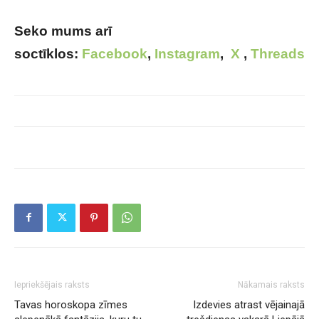
Seko mums arī
soctīklos:
Facebook
,
Instagram
,
X
,
Threads
Iepriekšējais raksts
Nākamais raksts
Tavas horoskopa zīmes
Izdevies atrast vējainajā