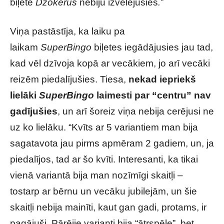
biļetē
Džokerus
nebiju izvēlējusies
.
”
Viņa pastāstīja, ka laiku pa
laikam
SuperBingo
biļetes iegādājusies jau tad,
kad vēl dzīvoja kopā ar vecākiem, jo arī vecāki
reizēm piedalījušies. Tiesa,
nekad iepriekš
lielāki
SuperBingo
laimesti par “centru” nav
gadījušies
, un arī šoreiz viņa nebija cerējusi ne
uz ko lielāku. “Kvīts ar 5 variantiem man bija
sagatavota jau pirms apmēram 2 gadiem, un, ja
piedalījos, tad ar šo kvīti. Interesanti, ka tikai
vienā variantā bija man nozīmīgi skaitļi –
tostarp ar bērnu un vecāku jubilejām, un šie
skaitļi nebija mainīti, kaut gan gadi, protams, ir
pagājuši. Pārējie varianti bija “ātrspēle”, bet