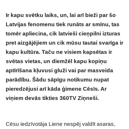
Ir kapu svētku laiks, un, lai arī bieži par šo
Latvijas fenomenu tiek runāts ar smīnu, tas
tomēr apliecina, cik latvieši cieņpilni izturas
pret aizgājējiem un cik mūsu tautai svarīga ir
kapu kultūra. Taču ne visiem kapsētas ir
svētas vietas, un diemžēl kapu kopiņu
aptīrīšana kļuvusi gluži vai par masveida
parādību. Šādu sāpīgu notikumu nupat
pieredzējusi arī kāda ģimene Cēsīs. Ar
viņiem devās tikties 360TV Ziņneši.
Vairāku
pilsētu kapos uzdarbojas zagļi – VIDEO
Cēsu iedzīvotāja Liene nespēj valdīt asaras,