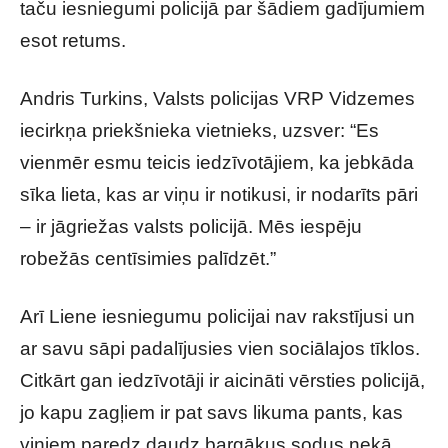
taču iesniegumi policijā par šādiem gadījumiem
esot retums.
Andris Turkins, Valsts policijas VRP Vidzemes
iecirkņa priekšnieka vietnieks, uzsver: “Es
vienmēr esmu teicis iedzīvotājiem, ka jebkāda
sīka lieta, kas ar viņu ir notikusi, ir nodarīts pāri
– ir jāgriežas valsts policijā. Mēs iespēju
robežās centīsimies palīdzēt.”
Arī Liene iesniegumu policijai nav rakstījusi un
ar savu sāpi padalījusies vien sociālajos tīklos.
Citkārt gan iedzīvotāji ir aicināti vērsties policijā,
jo kapu zagļiem ir pat savs likuma pants, kas
viņiem paredz daudz bargākus sodus nekā