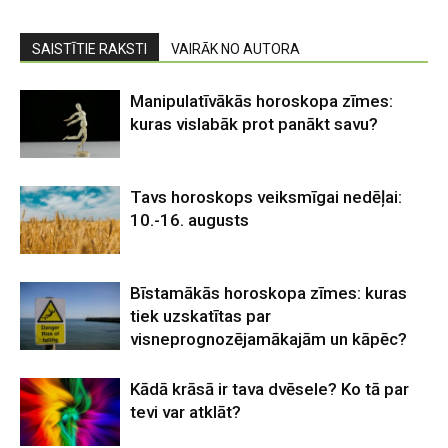
SAISTĪTIE RAKSTI
VAIRĀK NO AUTORA
Manipulatīvākās horoskopa zīmes:
kuras vislabāk prot panākt savu?
Tavs horoskops veiksmīgai nedēļai:
10.-16. augusts
Bīstamākās horoskopa zīmes: kuras
tiek uzskatītas par
visneprognozējamākajām un kāpēc?
Kādā krāsā ir tava dvēsele? Ko tā par
tevi var atklāt?