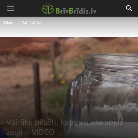
Sākums
Sabiedrība
Vairāku pilsētu kapos uzdarbojas
zagļi – VIDEO