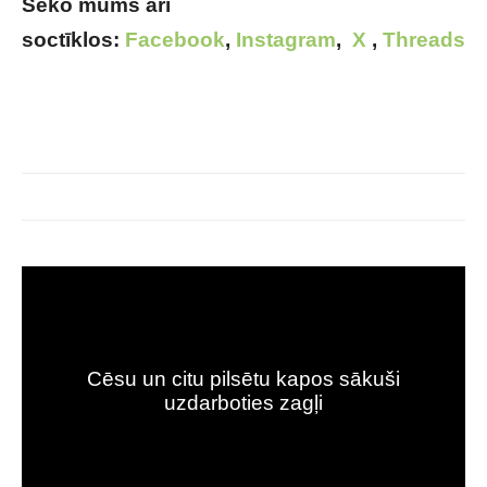
Seko mums arī
soctīklos:
Facebook
,
Instagram
,
X
,
Threads