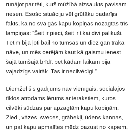
runājot par tēti, kurš mūžībā aizsaukts pavisam
nesen. Esošo situāciju vēl grūtāku padarījis
fakts, ka no svaigās kapu kopiņas nozagtas trīs
lampiņas: “Šeit ir pieci, šeit ir tikai divi palikuši.
Tētim bija ļoti bail no tumsas un diez gan traka
nāve, un mēs cerējām kaut kā gaismu ienest
šajā tumšajā brīdī, bet kādam laikam bija
vajadzīgs vairāk. Tas ir necilvēcīgi.”
Diemžēl šis gadījums nav vienīgais, sociālajos
tīklos atrodams lērums ar ierakstiem, kuros
cilvēki sūdzas par apzagtām kapu kopiņām.
Ziedi, vāzes, sveces, grābekļi, ūdens kannas,
un pat kapu apmalītes mēdz pazust no kapiem,