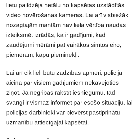
lietu palīdzēja netālu no kapsētas uzstādītās
video novērošanas kameras. Lai arī visbiežāk
nozagtajām mantām nav liela vērtība naudas
izteiksmē, izrādās, ka ir gadījumi, kad
zaudējumi mērāmi pat vairākos simtos eiro,
piemēram, kapu pieminekļi.
Lai arī cik lieli būtu zādzības apmēri, policija
aicina par visiem gadījumiem nekavējoties
ziņot. Ja negribas rakstīt iesniegumu, tad
svarīgi ir vismaz informēt par esošo situāciju, lai
policijas darbinieki var pievērst pastiprinātu
uzmanību attiecīgajai kapsētai.