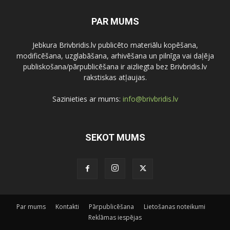
PAR MUMS
Jebkura Brivbridis.lv publicēto materiālu kopēšana,
modificēšana, uzglabāšana, arhivēšana un pilnīga vai daļēja
publiskošana/pārpublicēšana ir aizliegta bez Brivbridis.lv
rakstiskas atļaujas.
Sazinieties ar mums:
info@brivbridis.lv
SEKOT MUMS
Par mums
Kontakti
Pārpublicēšana
Lietošanas noteikumi
Reklāmas iespējas