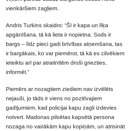
vienkāršiem zagļiem.
Andris Turkins skaidro: “Šī ir kapa un līķa
apgānīšana, tā kā lieta ir nopietna. Sods ir
bargs – līdz pieci gadi brīvības atņemšana, tas
ir bargākais, ko var piemērot, tā kā es cilvēkiem
ieteiktu arī par atraitnītēm droši griezties,
informēt.”
Piemērs ar nozagtiem ziediem nav izvēlēts
nejauši, jo tāds ir viens no pozitīvajiem
gadījumiem, kad policijai kapu zagli izdevies
notvert. Madonas pilsētas kapsētā persona
nozaga no vairākām kapu kopiņām, un atrisināt