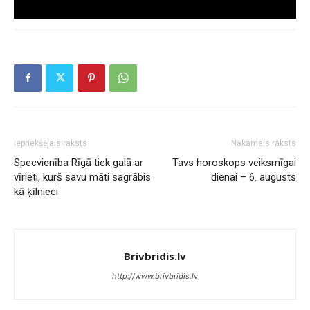
Iepriekšējais raksts
Nākamais raksts
Specvienība Rīgā tiek galā ar
Tavs horoskops veiksmīgai
vīrieti, kurš savu māti sagrābis
dienai – 6. augusts
kā ķīlnieci
Brivbridis.lv
http://www.brivbridis.lv