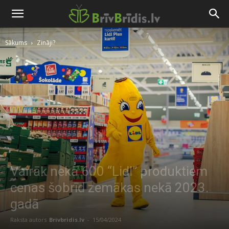
Sākums
Zināji?
Vairāk nekā 600 “Lidl” produktiem
cenas šobrīd zemākas nekā 2023.
gadā
Raksta autors
Brivbridis.lv
-
15/04/2024