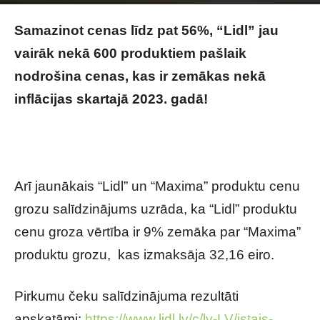
Lidl publicitātes foto
Samazinot cenas līdz pat 56%, “Lidl” jau
vairāk nekā 600 produktiem pašlaik
nodrošina cenas, kas ir zemākas nekā
inflācijas skartajā 2023. gadā!
Vairāk nekā
600 “Lidl” produktiem cenas šobrīd
zemākas nekā 2023. gadā
Arī jaunākais “Lidl” un “Maxima” produktu cenu
grozu salīdzinājums uzrāda, ka “Lidl” produktu
cenu groza vērtība ir 9% zemāka par “Maxima”
produktu grozu, kas izmaksāja 32,16 eiro.
Pirkumu čeku salīdzinājuma rezultāti
apskatāmi:
https://www.lidl.lv/c/lv-LV/istais-