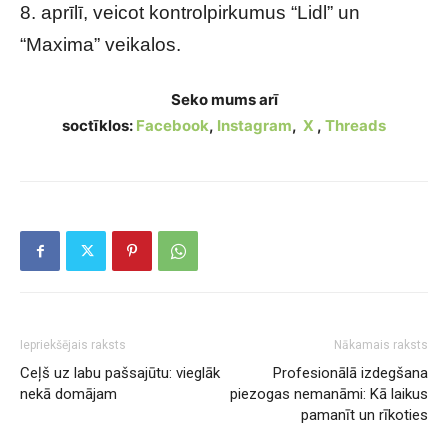
8. aprīlī, veicot kontrolpirkumus “Lidl” un
“Maxima” veikalos.
Seko mums arī
soctīklos:
Facebook
,
Instagram
,
X
,
Threads
Iepriekšējais raksts
Nākamais raksts
Ceļš uz labu pašsajūtu: vieglāk
Profesionālā izdegšana
nekā domājam
piezogas nemanāmi: Kā laikus
pamanīt un rīkoties