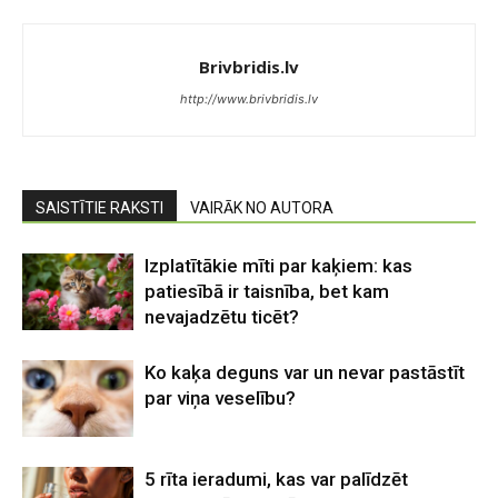
Brivbridis.lv
http://www.brivbridis.lv
SAISTĪTIE RAKSTI
VAIRĀK NO AUTORA
Izplatītākie mīti par kaķiem: kas
patiesībā ir taisnība, bet kam
nevajadzētu ticēt?
Ko kaķa deguns var un nevar pastāstīt
par viņa veselību?
5 rīta ieradumi, kas var palīdzēt