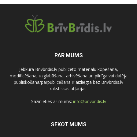
PAR MUMS
Jebkura Brivbridis.lv publicēto materiālu kopēšana,
modificēšana, uzglabāšana, arhivēšana un pilnīga vai daļēja
publiskošana/pārpublicēšana ir aizliegta bez Brivbridis.lv
rakstiskas atļaujas.
Sazinieties ar mums:
info@brivbridis.lv
SEKOT MUMS