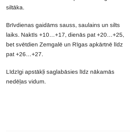
siltāka.
Brīvdienas gaidāms sauss, saulains un silts
laiks. Naktīs +10…+17, dienās pat +20…+25,
bet svētdien Zemgalē un Rīgas apkārtnē līdz
pat +26…+27.
Līdzīgi apstākļi saglabāsies līdz nākamās
nedēļas vidum.