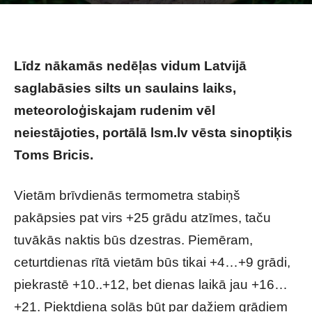
Photo by
2 Bro’s Media
on
Unsplash
Līdz nākamās nedēļas vidum Latvijā
saglabāsies silts un saulains laiks,
meteoroloģiskajam rudenim vēl
neiestājoties, portālā lsm.lv vēsta sinoptiķis
Toms Bricis.
Vietām brīvdienās termometra stabiņš
pakāpsies pat virs +25 grādu atzīmes, taču
tuvākās naktis būs dzestras. Piemēram,
ceturtdienas rītā vietām būs tikai +4…+9 grādi,
piekrastē +10..+12, bet dienas laikā jau +16…
+21. Piektdiena solās būt par dažiem grādiem