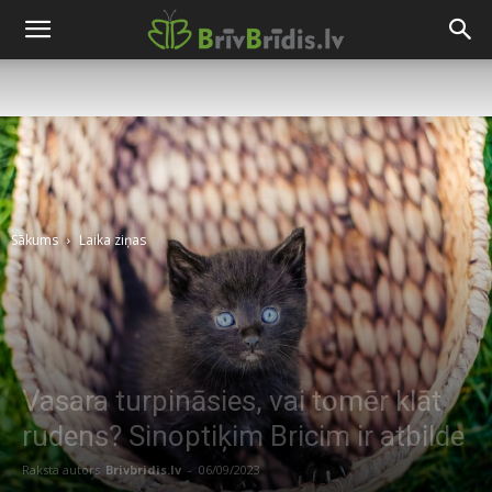
Sākums
Laika ziņas
Vasara turpināsies, vai tomēr klāt
rudens? Sinoptiķim Bricim ir atbilde
Raksta autors
Brivbridis.lv
-
06/09/2023