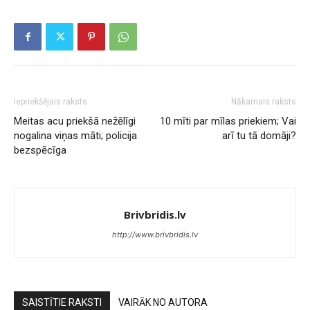
Iepriekšējais raksts
Nākamais raksts
Meitas acu priekšā nežēlīgi
10 mīti par mīlas priekiem; Vai
nogalina viņas māti; policija
arī tu tā domāji?
bezspēcīga
Brivbridis.lv
http://www.brivbridis.lv
SAISTĪTIE RAKSTI
VAIRĀK NO AUTORA