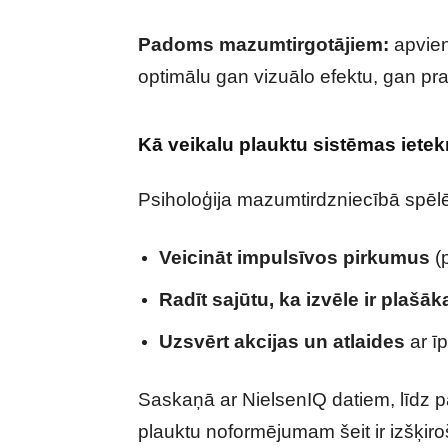
Padoms mazumtirgotājiem:
apvien
optimālu gan vizuālo efektu, gan pr
Kā veikalu plauktu sistēmas iete
Psiholoģija mazumtirdzniecībā spēlē l
Veicināt impulsīvos pirkumus
(
Radīt sajūtu, ka izvēle ir plašāk
Uzsvērt akcijas un atlaides
ar ī
Saskaņā ar NielsenIQ datiem, līdz pa
plauktu noformējumam šeit ir izšķir