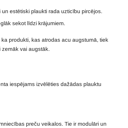
i un estētiski plaukti rada uzticību pircējos.
glāk sekot līdzi krājumiem.
, ka produkti, kas atrodas acu augstumā, tiek
ti zemāk vai augstāk.
enta iespējams izvēlēties dažādas plauktu
mniecības preču veikalos. Tie ir modulāri un