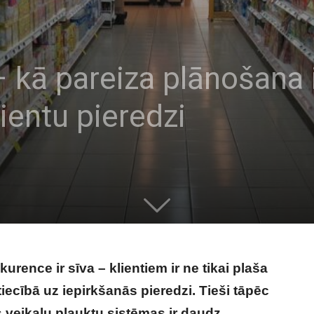
 – kā pareiza plānošana
ientu pieredzi
ence ir sīva – klientiem ir ne tikai plaša
tiecībā uz iepirkšanās pieredzi. Tieši tāpēc
s veikalu plauktu sistēmas ir daudz