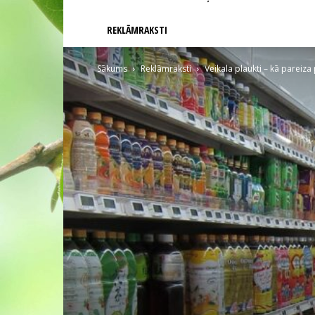
REKLĀMRAKSTI
Sākums
Reklāmraksti
Veikala plaukti – kā pareiz