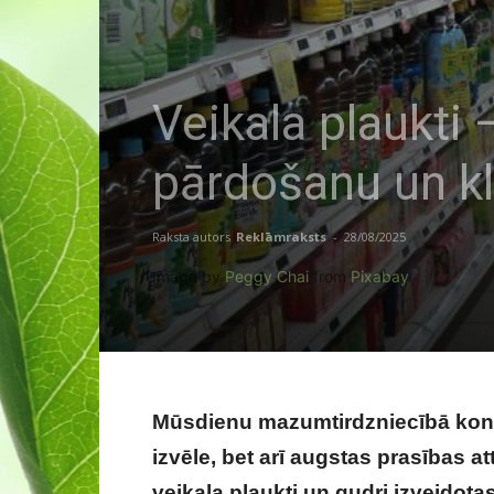
Veikala plaukti
pārdošanu un kl
Raksta autors
Reklāmraksts
-
28/08/2025
Image by
Peggy Chai
from
Pixabay
Mūsdienu mazumtirdzniecībā konkur
izvēle, bet arī augstas prasības at
veikala plaukti un gudri izveidota