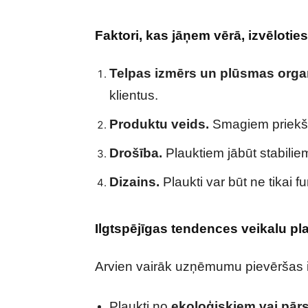
Faktori, kas jāņem vērā, izvēlotie
Telpas izmērs un plūsmas organ
klientus.
Produktu veids.
Smagiem priekšme
Drošība.
Plauktiem jābūt stabiliem
Dizains.
Plaukti var būt ne tikai fu
Ilgtspējīgas tendences veikalu pl
Arvien vairāk uzņēmumu pievēršas i
Plaukti no
ekoloģiskiem vai pārs