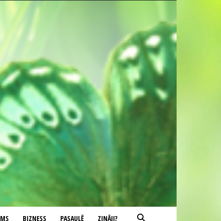
UMS
BIZNESS
PASAULĒ
ZINĀJI?