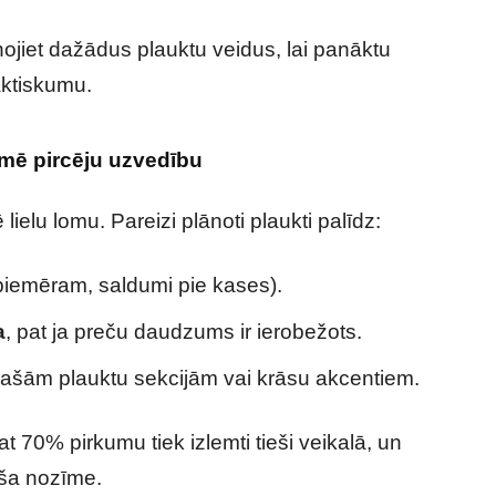
ojiet dažādus plauktu veidus, lai panāktu
aktiskumu.
kmē pircēju uzvedību
ielu lomu. Pareizi plānoti plaukti palīdz:
piemēram, saldumi pie kases).
a
, pat ja preču daudzums ir ierobežots.
pašām plauktu sekcijām vai krāsu akcentiem.
t 70% pirkumu tiek izlemti tieši veikalā, un
oša nozīme.