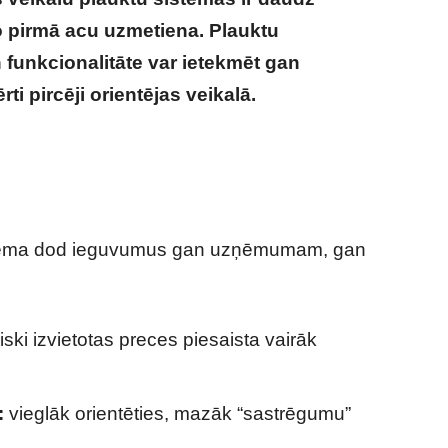
o pirmā acu uzmetiena. Plauktu
 funkcionalitāte var ietekmēt gan
ti pircēji orientējas veikalā.
Veikala plaukti
došanu un klientu pieredzi
istēma dod ieguvumus gan uzņēmumam, gan
iski izvietotas preces piesaista vairāk
:
vieglāk orientēties, mazāk “sastrēgumu”