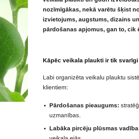
nozīmīgākas, nekā varētu šķist n
izvietojums, augstums, dizains un
pārdošanas apjomus, gan to, cik ēr
– kā pareiza plānošana ietekmē pār
Kāpēc veikala plaukti ir tik svarīgi
Labi organizēta veikalu plauktu s
klientiem:
Pārdošanas pieaugums:
stratēģ
uzmanības.
Labāka pircēju plūsmas vadība
veikala ejās.