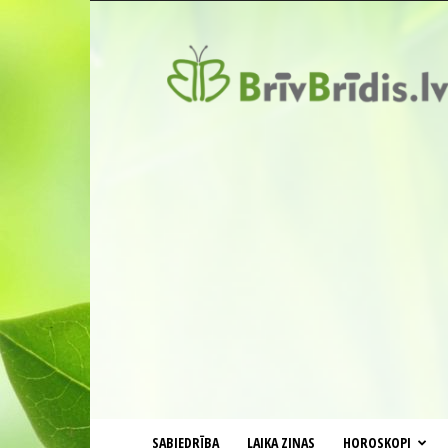
BrīvBrīdis.lv
SABIEDRĪBA
LAIKA ZIŅAS
HOROSKOPI