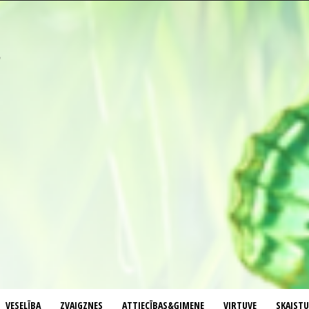
VESELĪBA
ZVAIGZNES
ATTIECĪBAS&ĢIMENE
VIRTUVE
SKAIST