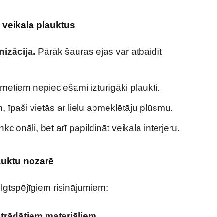
s veikala plauktus
izācija.
Pārāk šauras ejas var atbaidīt
tiem nepieciešami izturīgāki plaukti.
, īpaši vietās ar lielu apmeklētāju plūsmu.
nkcionāli, bet arī papildināt veikala interjeru.
auktu nozarē
lgtspējīgiem risinājumiem:
trādātiem materiāliem
.