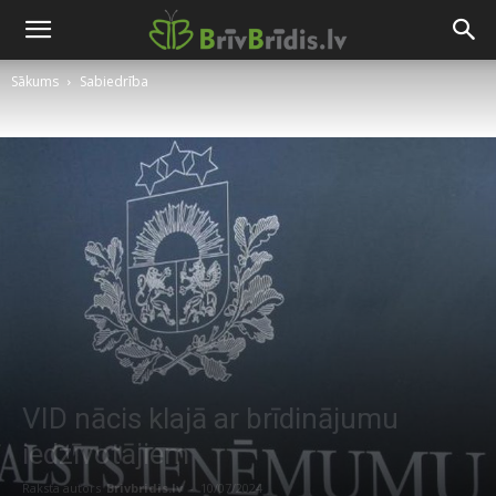
Sākums
Sabiedrība
VID nācis klajā ar brīdinājumu
iedzīvotājiem
Raksta autors
Brivbridis.lv
-
10/07/2024