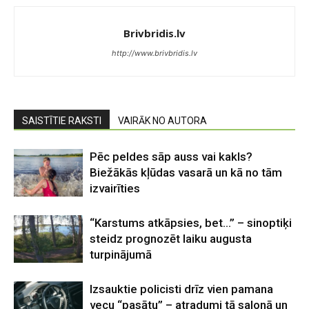
Brivbridis.lv
http://www.brivbridis.lv
SAISTĪTIE RAKSTI
VAIRĀK NO AUTORA
Pēc peldes sāp auss vai kakls?
Biežākās kļūdas vasarā un kā no tām
izvairīties
“Karstums atkāpsies, bet…” – sinoptiķi
steidz prognozēt laiku augusta
turpinājumā
Izsauktie policisti drīz vien pamana
vecu “pasātu” – atradumi tā salonā un