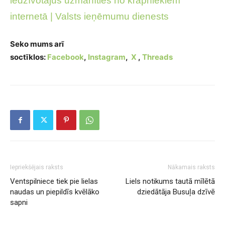
iedzīvotājus uzmanīties no krāpniekiem
internetā | Valsts ieņēmumu dienests
Seko mums arī
soctīklos:
Facebook
,
Instagram
,
X
,
Threads
Iepriekšējais raksts
Nākamais raksts
Ventspilniece tiek pie lielas
Liels notikums tautā mīlētā
naudas un piepildīs kvēlāko
dziedātāja Busuļa dzīvē
sapni