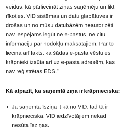
veidus, kā pārliecināt ziņas saņēmēju un likt
rīkoties. VID sistēmas un datu glabātuves ir
drošas un no mūsu datubāzēm neautorizēti
nav iespējams iegūt ne e-pastus, ne citu
informāciju par nodokļu maksātājiem. Par to
liecina arī fakts, ka šādas e-pasta vēstules
krāpnieki izsūta arī uz e-pasta adresēm, kas
nav reģistrētas EDS.”
Kā atpazīt, ka saņemtā ziņa ir krāpnieciska:
Ja saņemta īsziņa it kā no VID, tad tā ir
krāpnieciska. VID iedzīvotājiem nekad
nesūta īsziņas.