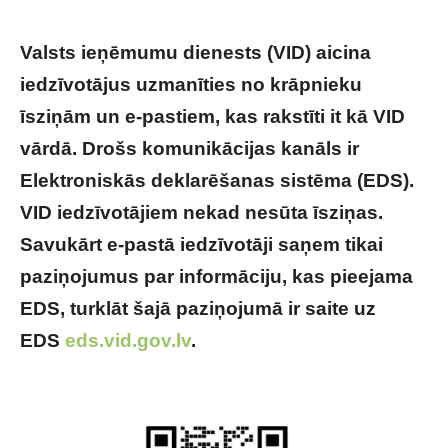
Valsts ieņēmumu dienests (VID) aicina
iedzīvotājus uzmanīties no krāpnieku
īsziņām un e-pastiem, kas rakstīti it kā VID
vārdā. Drošs komunikācijas kanāls ir
Elektroniskās deklarēšanas sistēma (EDS).
VID iedzīvotājiem nekad nesūta īsziņas.
Savukārt e-pastā iedzīvotāji saņem tikai
paziņojumus par informāciju, kas pieejama
EDS, turklāt šajā paziņojumā ir saite uz
EDS
eds.vid.gov.lv
.
VID nācis klajā ar
brīdinājumu iedzīvotājiem