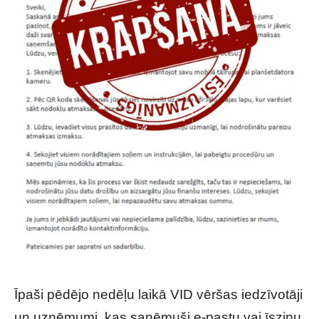
Īpaši pēdējo nedēļu laikā VID vēršas iedzīvotāji
un uzņēmumi, kas saņēmuši e-pastu vai īsziņu