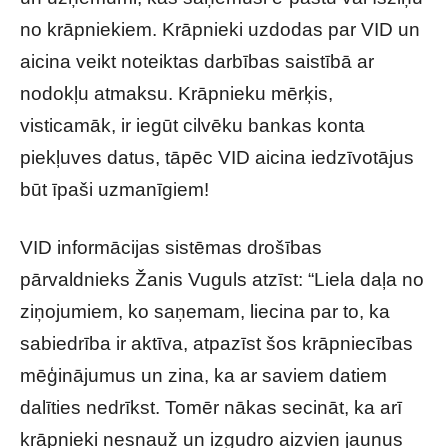
no krāpniekiem. Krāpnieki uzdodas par VID un
aicina veikt noteiktas darbības saistībā ar
nodokļu atmaksu. Krāpnieku mērķis,
visticamāk, ir iegūt cilvēku bankas konta
piekļuves datus, tāpēc VID aicina iedzīvotājus
būt īpaši uzmanīgiem!
VID informācijas sistēmas drošības
pārvaldnieks Žanis Vuguls atzīst: “Liela daļa no
ziņojumiem, ko saņemam, liecina par to, ka
sabiedrība ir aktīva, atpazīst šos krāpniecības
mēģinājumus un zina, ka ar saviem datiem
dalīties nedrīkst. Tomēr nākas secināt, ka arī
krāpnieki nesnauž un izgudro aizvien jaunus