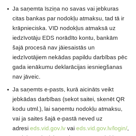
Ja saņemta īsziņa no savas vai jebkuras
citas bankas par nodokļu atmaksu, tad tā ir
krāpnieciska. VID nodokļus atmaksā uz
iedzīvotāju EDS norādīto kontu, bankām
šajā procesā nav jāiesaistās un
iedzīvotājiem nekādas papildu darbības pēc
gada ienākumu deklarācijas iesniegšanas
nav jāveic.
Ja saņemts e-pasts, kurā aicināts veikt
jebkādas darbības (sekot saitei, skenēt QR
kodu utml.), lai saņemtu nodokļu atmaksu,
vai ja saites šajā e-pastā neved uz
adresi
eds.vid.gov.lv
vai
eds.vid.gov.lv/login/
,