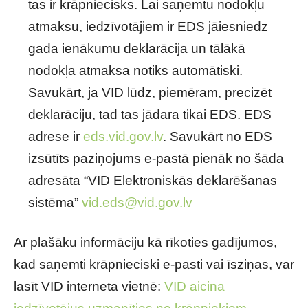
tas ir krāpniecisks. Lai saņemtu nodokļu
atmaksu, iedzīvotājiem ir EDS jāiesniedz
gada ienākumu deklarācija un tālākā
nodokļa atmaksa notiks automātiski.
Savukārt, ja VID lūdz, piemēram, precizēt
deklarāciju, tad tas jādara tikai EDS. EDS
adrese ir
eds.vid.gov.lv
. Savukārt no EDS
izsūtīts paziņojums e-pastā pienāk no šāda
adresāta “VID Elektroniskās deklarēšanas
sistēma”
vid.eds@vid.gov.lv
Ar plašāku informāciju kā rīkoties gadījumos,
kad saņemti krāpnieciski e-pasti vai īsziņas, var
lasīt VID interneta vietnē:
VID aicina