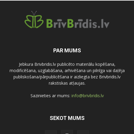
PAR MUMS
Jebkura Brivbridis.lv publicēto materiālu kopēšana,
modificēšana, uzglabāšana, arhivēšana un pilnīga vai daļēja
publiskošana/pārpublicēšana ir aizliegta bez Brivbridis.lv
rakstiskas atļaujas.
Sazinieties ar mums:
info@brivbridis.lv
SEKOT MUMS