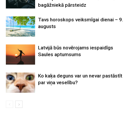
bagāžniekā pārsteidz
Tavs horoskops veiksmīgai dienai – 9.
augusts
Latvijā būs novērojams iespaidīgs
Saules aptumsums
Ko kaķa deguns var un nevar pastāstīt
par viņa veselību?