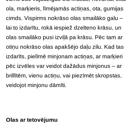
ola, marķieris, līmējamās actiņas, ota, gumijas
cimds. Vispirms nokrāso olas smailāko galu –
lai to izdarītu, rokā iespiež dzelteno krāsu, un
olas smailāko pusi izviļā pa krāsu. Pēc tam ar
otiņu nokrāso olas apakšējo daļu zilu. Kad tas
izdarīts, pielīmē minjonam actiņas, ar marķieri
pēc izvēles var veidot dažādus minjonus – ar
brillītēm, vienu actiņu, vai piezīmēt skropstas,
veidojot minjonu dāmīti.
Olas ar tetovējumu