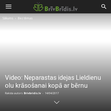
Sākums
Bez tēmas
Video: Neparastas idejas Lieldienu
olu krāsošanai kopā ar bērnu
Raksta autors
Brivbridis.lv
-
14/04/2017