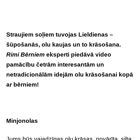
Straujiem soļiem tuvojas Lieldienas –
šūpošanās, olu kaujas un to krāsošana.
Rimi Bērniem
eksperti piedāvā video
pamācību četrām interesantām un
netradicionālām idejām olu krāsošanai kopā
ar bērniem!
Minjonolas
Jums būs vajadzīgas olu krāsas, novārīta, silta