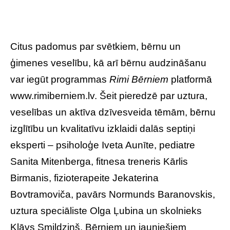
Citus padomus par svētkiem, bērnu un
ģimenes veselību, kā arī bērnu audzināšanu
var iegūt programmas
Rimi Bērniem
platformā
www.rimiberniem.lv. Šeit pieredzē par uztura,
veselības un aktīva dzīvesveida tēmām, bērnu
izglītību un kvalitatīvu izklaidi dalās septiņi
eksperti – psiholoģe Iveta Aunīte, pediatre
Sanita Mitenberga, fitnesa treneris Kārlis
Birmanis, fizioterapeite Jekaterina
Bovtramoviča, pavārs Normunds Baranovskis,
uztura speciāliste Olga Ļubina un skolnieks
Klāvs Smildziņš. Bērniem un jauniešiem