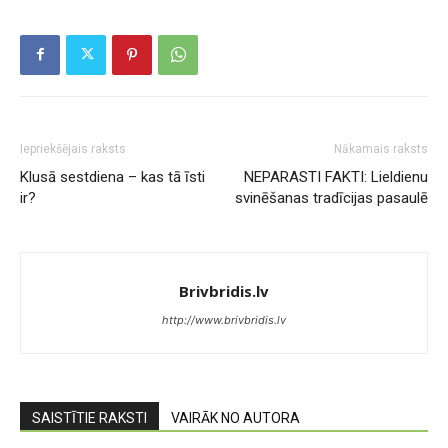
Iepriekšējais raksts
Nākamais raksts
Klusā sestdiena – kas tā īsti
NEPARASTI FAKTI: Lieldienu
ir?
svinēšanas tradīcijas pasaulē
Brivbridis.lv
http://www.brivbridis.lv
SAISTĪTIE RAKSTI
VAIRĀK NO AUTORA