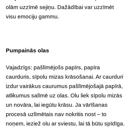
olām uzzīmē sejiņu. Dažādībai var uzzīmēt
visu emociju gammu.
Pumpainās olas
Vajadzīgs: pašlīmējošs papīrs, papīra
caurduris, sīpolu mizas krāsošanai. Ar caurduri
izdur vairākus caurumus pašlīmējošajā papīrā,
atlikumus salīmē uz olas. Olu liek sīpolu mizās
un novāra, lai iegūtu krāsu. Ja vārīšanas
procesā uzlīmētais nav nokritis nost – to
noņem, ieziež olu ar sviestu, lai tā būtu spīdīga.