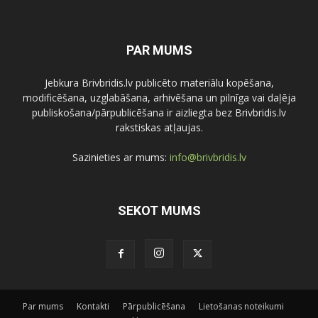
PAR MUMS
Jebkura Brivbridis.lv publicēto materiālu kopēšana,
modificēšana, uzglabāšana, arhivēšana un pilnīga vai daļēja
publiskošana/pārpublicēšana ir aizliegta bez Brivbridis.lv
rakstiskas atļaujas.
Sazinieties ar mums:
info@brivbridis.lv
SEKOT MUMS
Par mums
Kontakti
Pārpublicēšana
Lietošanas noteikumi