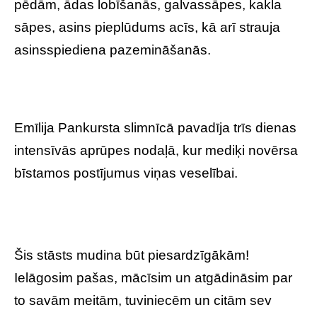
pēdām, ādas lobīšanās, galvassāpes, kakla
sāpes, asins pieplūdums acīs, kā arī strauja
asinsspiediena pazemināšanās.
Emīlija Pankursta slimnīcā pavadīja trīs dienas
intensīvās aprūpes nodaļā, kur mediķi novērsa
bīstamos postījumus viņas veselībai.
Šis stāsts mudina būt piesardzīgākām!
Ielāgosim pašas, mācīsim un atgādināsim par
to savām meitām, tuviniecēm un citām sev