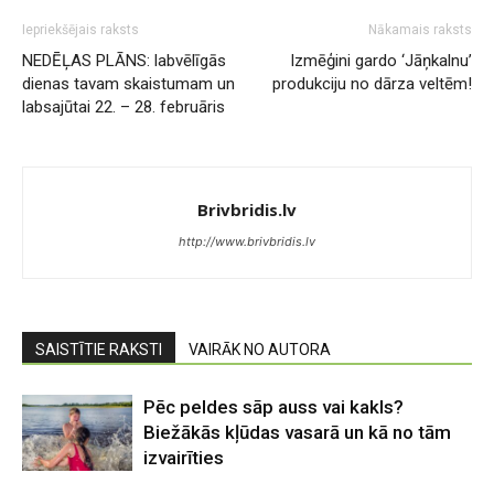
Iepriekšējais raksts
Nākamais raksts
NEDĒĻAS PLĀNS: labvēlīgās
Izmēģini gardo ‘Jāņkalnu’
dienas tavam skaistumam un
produkciju no dārza veltēm!
labsajūtai 22. – 28. februāris
Brivbridis.lv
http://www.brivbridis.lv
SAISTĪTIE RAKSTI
VAIRĀK NO AUTORA
Pēc peldes sāp auss vai kakls?
Biežākās kļūdas vasarā un kā no tām
izvairīties