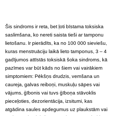
Šis sindroms ir reta, bet ļoti bīstama toksiska
saslimšana, ko nereti saista tieši ar tamponu
lietošanu. Ir pierādīts, ka no 100 000 sieviešu,
kuras menstruāciju laikā lieto tamponus, 3 – 4
gadījumos attīstās toksiskā šoka sindroms, kā
pazīmes var būt kāds no šiem vai vairākiem
simptomiem: Pēkšņs drudzis, vemšana un
caureja, galvas reiboņi, muskuļu sāpes vai
vājums, ģībonis vai tuvs ģīboņa stāvoklis
pieceļoties, dezorientācija, izsitumi, kas
atgādina saules apdegumus uz plaukstām vai