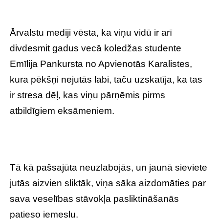
Ārvalstu mediji vēsta, ka viņu vidū ir arī
divdesmit gadus vecā koledžas studente
Emīlija Pankursta no Apvienotās Karalistes,
kura pēkšņi nejutās labi, taču uzskatīja, ka tas
ir stresa dēļ, kas viņu pārņēmis pirms
atbildīgiem eksāmeniem.
Tā kā pašsajūta neuzlabojās, un jaunā sieviete
jutās aizvien sliktāk, viņa sāka aizdomāties par
sava veselības stāvokļa pasliktināšanās
patieso iemeslu.