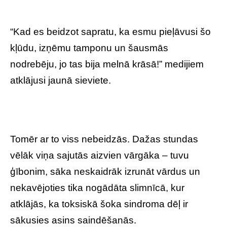
“Kad es beidzot sapratu, ka esmu pieļāvusi šo
kļūdu, izņēmu tamponu un šausmās
nodrebēju, jo tas bija melnā krāsā!” medijiem
atklājusi jaunā sieviete.
Tomēr ar to viss nebeidzās. Dažas stundas
vēlāk viņa sajutās aizvien vārgāka – tuvu
ģībonim, sāka neskaidrāk izrunāt vārdus un
nekavējoties tika nogādāta slimnīcā, kur
atklājās, ka toksiskā šoka sindroma dēļ ir
sākusies asins saindēšanās.