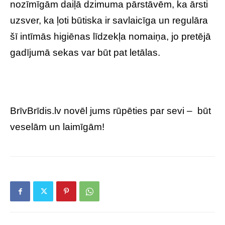
nozīmīgām daiļā dzimuma pārstāvēm, ka ārsti
uzsver, ka ļoti būtiska ir savlaicīga un regulāra
šī intīmās higiēnas līdzekļa nomaiņa, jo pretējā
gadījumā sekas var būt pat letālas.
BrīvBrīdis.lv novēl jums rūpēties par sevi – būt
veselām un laimīgām!