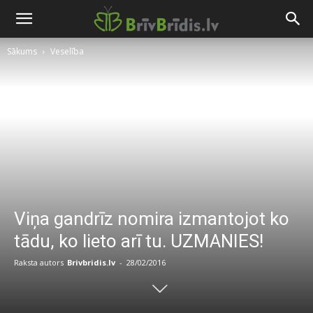
Sākums
Veselība
Viņa gandrīz nomira izmantojot ko
tādu, ko lieto arī tu. UZMANIES!
Raksta autors
Brivbridis.lv
-
28/02/2016