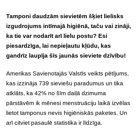
Tamponi daudzām sievietēm šķiet lielisks
izgudrojums intīmajā higiēnā, taču vai zināji,
ka tie var nodarīt arī lielu postu? Esi
piesardzīga, lai nepieļautu kļūdu, kas
gandrīz laupīja šīs jaunās sieviete dzīvību!
Amerikas Savienotajās Valstīs veikts pētījums,
kas izzināja 739 sieviešu paradumus un tika
atklāts, ka 42% no šīm daiļā dzimuma
pārstāvēm ik mēnesi menstruāciju laikā izvēlas
lietot tamponus nevis higiēniskās paketes. Un
arī citviet pasaulē statistika ir līdzīga.