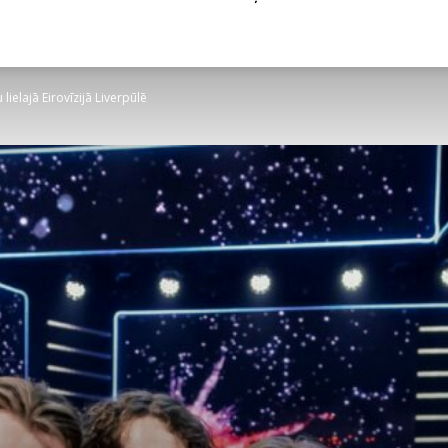
lielajā Eirovīzijā Liverpūlē