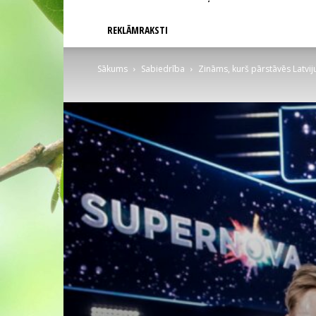
REKLĀMRAKSTI
Sākums
Sabiedrība
Zināms, kurš pārstāvēs Latviju 