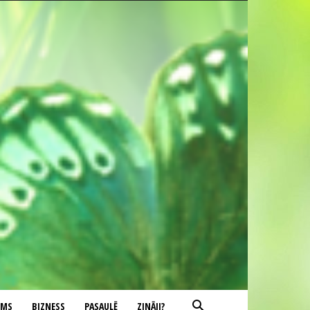
UMS
BIZNESS
PASAULĒ
ZINĀJI?