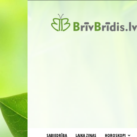
BrīvBrīdis.lv
SABIEDRĪBA
LAIKA ZIŅAS
HOROSKOPI