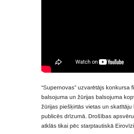
“Supernovas” uzvarētājs konkursa fin
balsojuma un žūrijas balsojuma kopv
žūrijas piešķirtās vietas un skatītāju
publicēs drīzumā. Drošības apsvērum
atklās tikai pēc starptautiskā Eirov