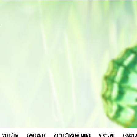
VESELĪBA
ZVAIGZNES
ATTIECĪBAS&ĢIMENE
VIRTUVE
SKAIST