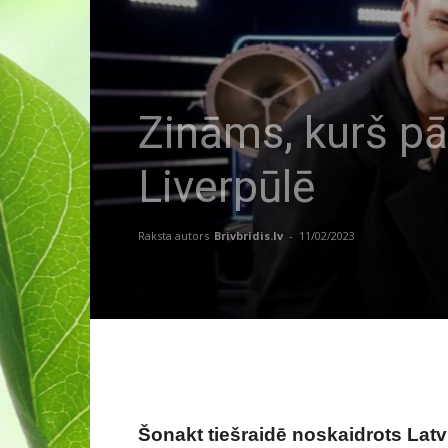
Zināms, kurš pār
Liverpūlē
Raksta autors
Brivbridis.lv
-
11/02/2023
Šonakt tiešraidē noskaidrots Latv