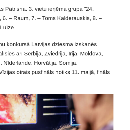
ās Patrisha, 3. vietu ieņēma grupa “24.
i, 6. – Raum, 7. – Toms Kalderauskis, 8. –
 Luīze.
esmu konkursā Latvijas dziesma izskanēs
īsies arī Serbija, Zviedrija, Īrija, Moldova,
, Nīderlande, Horvātija, Somija,
zijas otrais pusfināls notiks 11. maijā, fināls