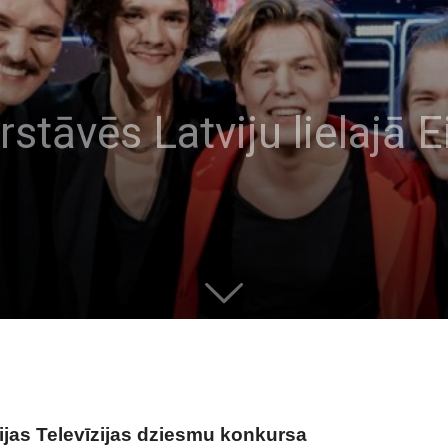
stāvēs Latviju lielajā Ei
ijas Televīzijas dziesmu konkursa