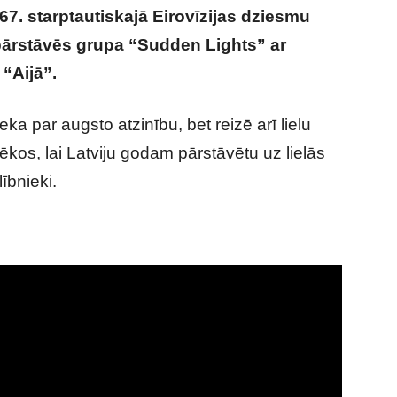
67. starptautiskajā Eirovīzijas dziesmu
 pārstāvēs grupa “Sudden Lights” ar
“Aijā”.
a par augsto atzinību, bet reizē arī lielu
ēkos, lai Latviju godam pārstāvētu uz lielās
ībnieki.