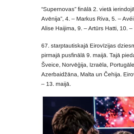
“Supernovas” finālā 2. vietā ierindoj
Avēnija”, 4. – Markus Riva, 5. – Avé
Alise Haijima, 9. – Artūrs Hatti, 10. –
67. starptautiskajā Eirovīzijas dzi
pirmajā pusfinālā 9. maijā. Tajā piedal
Šveice, Norvēģija, Izraēla, Portugāle
Azerbaidžāna, Malta un Čehija. Eirovī
– 13. maijā.