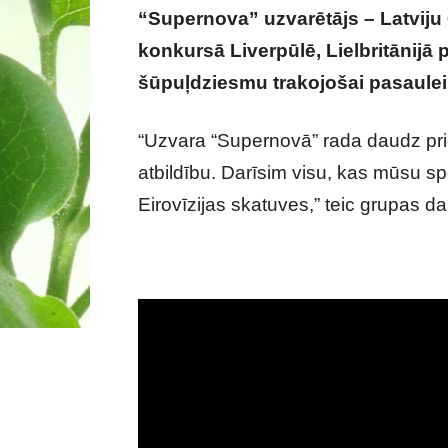
“Supernova” uzvarētājs – Latviju 
konkursā Liverpūlē, Lielbritānijā
šūpuļdziesmu trakojošai pasaulei 
“Uzvara “Supernovā” rada daudz priek
atbildību. Darīsim visu, kas mūsu sp
Eirovīzijas skatuves,” teic grupas dal