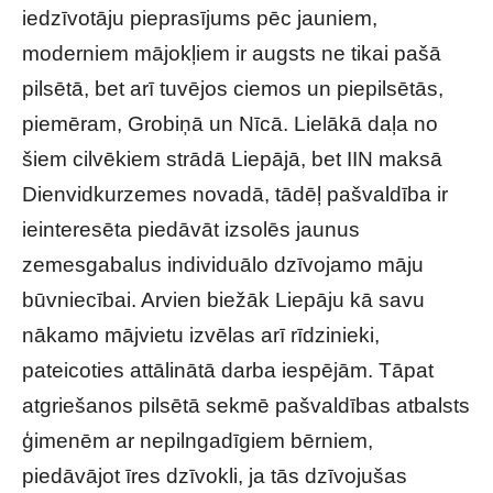
iedzīvotāju pieprasījums pēc jauniem,
moderniem mājokļiem ir augsts ne tikai pašā
pilsētā, bet arī tuvējos ciemos un piepilsētās,
piemēram, Grobiņā un Nīcā. Lielākā daļa no
šiem cilvēkiem strādā Liepājā, bet IIN maksā
Dienvidkurzemes novadā, tādēļ pašvaldība ir
ieinteresēta piedāvāt izsolēs jaunus
zemesgabalus individuālo dzīvojamo māju
būvniecībai. Arvien biežāk Liepāju kā savu
nākamo mājvietu izvēlas arī rīdzinieki,
pateicoties attālinātā darba iespējām. Tāpat
atgriešanos pilsētā sekmē pašvaldības atbalsts
ģimenēm ar nepilngadīgiem bērniem,
piedāvājot īres dzīvokli, ja tās dzīvojušas