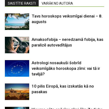
SAISTĪTIE RAKSTI
VAIRĀK NO AUTORA
Tavs horoskops veiksmīgai dienai – 8.
augusts
Amaksofobija – neredzamā fobija, kas
paralizē autovadītājus
Astrologi nosaukuši šobrīd
veiksmīgāko horoskopa zīmi: vai tā ir
tavējā?
10 pilis Eiropā, kas izskatās kā no
pasakas