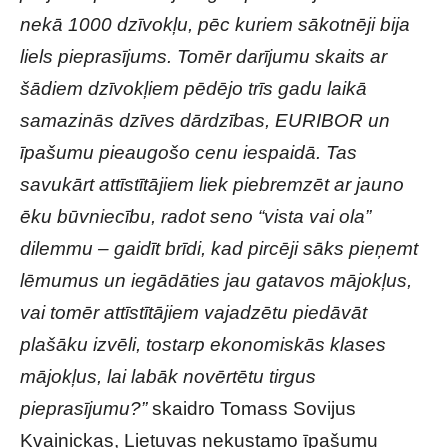
nekā 1000 dzīvokļu, pēc kuriem sākotnēji bija
liels pieprasījums. Tomēr darījumu skaits ar
šādiem dzīvokļiem pēdējo trīs gadu laikā
samazinās dzīves dārdzības, EURIBOR un
īpašumu pieaugošo cenu iespaidā. Tas
savukārt attīstītājiem liek piebremzēt ar jauno
ēku būvniecību, radot seno “vista vai ola”
dilemmu – gaidīt brīdi, kad pircēji sāks pieņemt
lēmumus un iegādāties jau gatavos mājokļus,
vai tomēr attīstītājiem vajadzētu piedāvāt
plašāku izvēli, tostarp ekonomiskās klases
mājokļus, lai labāk novērtētu tirgus
pieprasījumu?”
skaidro Tomass Sovijus
Kvainickas, Lietuvas nekustamo īpašumu