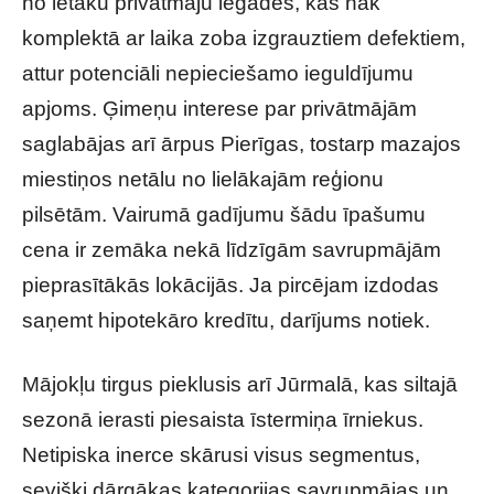
no lētāku privātmāju iegādes, kas nāk
komplektā ar laika zoba izgrauztiem defektiem,
attur potenciāli nepieciešamo ieguldījumu
apjoms. Ģimeņu interese par privātmājām
saglabājas arī ārpus Pierīgas, tostarp mazajos
miestiņos netālu no lielākajām reģionu
pilsētām. Vairumā gadījumu šādu īpašumu
cena ir zemāka nekā līdzīgām savrupmājām
pieprasītākās lokācijās. Ja pircējam izdodas
saņemt hipotekāro kredītu, darījums notiek.
Mājokļu tirgus pieklusis arī Jūrmalā, kas siltajā
sezonā ierasti piesaista īstermiņa īrniekus.
Netipiska inerce skārusi visus segmentus,
sevišķi dārgākas kategorijas savrupmājas un