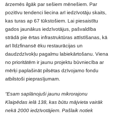
ārzemēs ilgāk par sešiem mēnešiem. Par
pozitīvu tendenci liecina arī iedzīvotāju skaits,
kas turas ap 67 tūkstošiem. Lai piesaistītu
gados jaunākus iedzīvotājus, pašvaldība
strādā pie ērtas infrastruktūras attīstīšanas, kā
arī līdzfinansē ēku restaurācijas un
daudzdzīvokļu pagalmu labiekārtošanu. Viena
no prioritātēm ir jaunu projektu būvniecība ar
mērķi paplašināt pilsētas dzīvojamo fondu
atbilstoši pieprasījumam.
“Esam saplānojuši jaunu mikrorajonu
Klaipēdas ielā 138, kas būtu mājvieta vairāk
nekā 2000 iedzīvotājiem. Pašlaik notiek