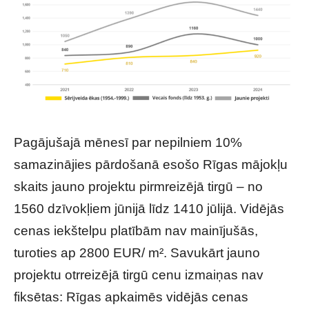
Pagājušajā mēnesī par nepilniem 10%
samazinājies pārdošanā esošo Rīgas mājokļu
skaits jauno projektu pirmreizējā tirgū – no
1560 dzīvokļiem jūnijā līdz 1410 jūlijā. Vidējās
cenas iekštelpu platībām nav mainījušās,
turoties ap 2800 EUR/ m². Savukārt jauno
projektu otrreizējā tirgū cenu izmaiņas nav
fiksētas: Rīgas apkaimēs vidējās cenas