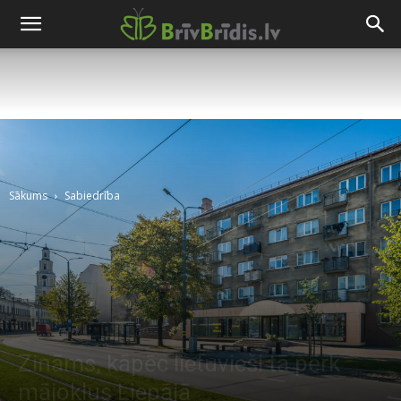
Sākums
Sabiedrība
Zināms, kāpēc lietuvieši tā pērk
mājokļus Liepājā