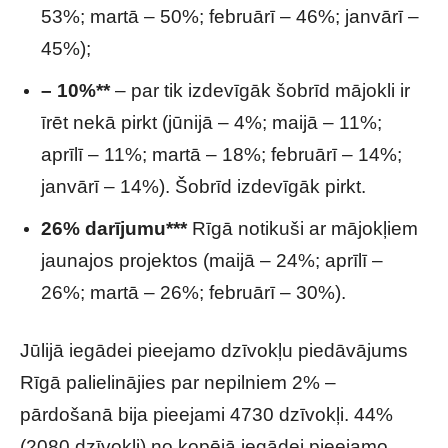
53%; martā – 50%; februārī – 46%; janvārī –
45%);
– 10%**
– par tik izdevīgāk šobrīd mājokli ir
īrēt nekā pirkt (jūnijā – 4%; maijā – 11%;
aprīlī – 11%; martā – 18%; februārī – 14%;
janvārī – 14%). Šobrīd izdevīgāk pirkt.
26% darījumu***
Rīgā notikuši ar mājokļiem
jaunajos projektos (maijā – 24%; aprīlī –
26%; martā – 26%; februārī – 30%).
Jūlijā iegādei pieejamo dzīvokļu piedāvājums
Rīgā palielinājies par nepilniem 2% –
pārdošanā bija pieejami 4730 dzīvokļi. 44%
(2080 dzīvokļi) no kopējā iegādei pieejamo