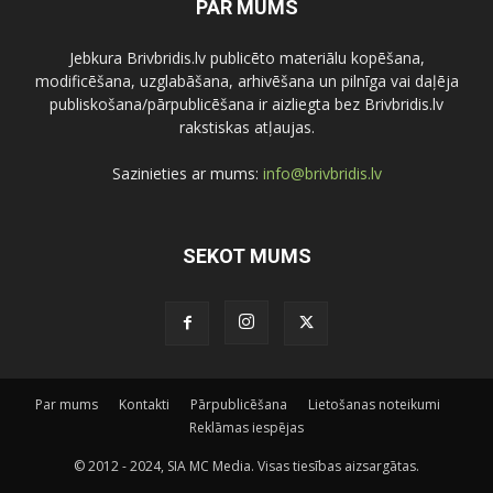
PAR MUMS
Jebkura Brivbridis.lv publicēto materiālu kopēšana,
modificēšana, uzglabāšana, arhivēšana un pilnīga vai daļēja
publiskošana/pārpublicēšana ir aizliegta bez Brivbridis.lv
rakstiskas atļaujas.
Sazinieties ar mums:
info@brivbridis.lv
SEKOT MUMS
Par mums
Kontakti
Pārpublicēšana
Lietošanas noteikumi
Reklāmas iespējas
© 2012 - 2024, SIA MC Media. Visas tiesības aizsargātas.