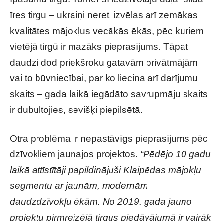
īres tirgu – ukraiņi nereti izvēlas arī zemākas
kvalitātes mājokļus vecākās ēkās, pēc kuriem
vietējā tirgū ir mazāks pieprasījums. Tāpat
daudzi dod priekšroku gatavām privātmājām
vai to būvniecībai, par ko liecina arī darījumu
skaits – gada laikā iegādāto savrupmāju skaits
ir dubultojies, sevišķi piepilsētā.
Otra problēma ir nepastāvīgs pieprasījums pēc
dzīvokļiem jaunajos projektos.
“Pēdējo 10 gadu
laikā attīstītāji papildinājuši Klaipēdas mājokļu
segmentu ar jaunām, modernām
daudzdzīvokļu ēkām. No 2019. gada jauno
projektu pirmreizējā tirgus piedāvājumā ir vairāk