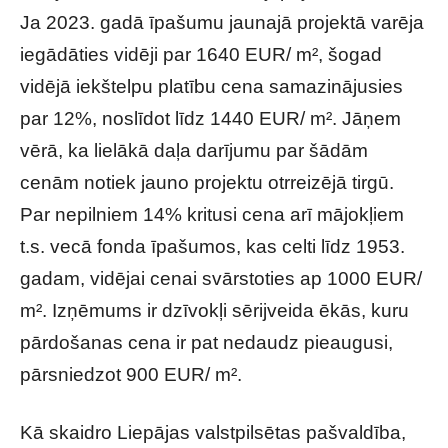
Ja 2023. gadā īpašumu jaunajā projektā varēja
iegādāties vidēji par 1640 EUR/ m², šogad
vidējā iekštelpu platību cena samazinājusies
par 12%, noslīdot līdz 1440 EUR/ m². Jāņem
vērā, ka lielākā daļa darījumu par šādām
cenām notiek jauno projektu otrreizējā tirgū.
Par nepilniem 14% kritusi cena arī mājokļiem
t.s. vecā fonda īpašumos, kas celti līdz 1953.
gadam, vidējai cenai svārstoties ap 1000 EUR/
m². Izņēmums ir dzīvokļi sērijveida ēkās, kuru
pārdošanas cena ir pat nedaudz pieaugusi,
pārsniedzot 900 EUR/ m².
Kā skaidro Liepājas valstpilsētas pašvaldība,