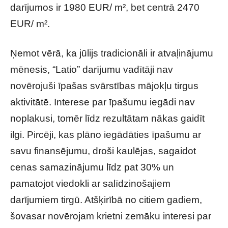
darījumos ir 1980 EUR/ m², bet centrā 2470
EUR/ m².
Ņemot vērā, ka jūlijs tradicionāli ir atvaļinājumu
mēnesis, “Latio” darījumu vadītāji nav
novērojuši īpašas svārstības mājokļu tirgus
aktivitātē. Interese par īpašumu iegādi nav
noplakusi, tomēr līdz rezultātam nākas gaidīt
ilgi. Pircēji, kas plāno iegādāties īpašumu ar
savu finansējumu, droši kaulējas, sagaidot
cenas samazinājumu līdz pat 30% un
pamatojot viedokli ar salīdzinošajiem
darījumiem tirgū. Atšķirībā no citiem gadiem,
šovasar novērojam krietni zemāku interesi par