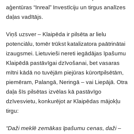
aģentūras “Inreal” Investīciju un tirgus analīzes
daļas vadītājs.
Viņš uzsver – Klaipēda ir pilsēta ar lielu
potenciālu, tomēr trūkst katalizatora paātrinātai
izaugsmei. Lietuvieši nereti iegādājas īpašumu
Klaipēdā pastāvīgai dzīvošanai, bet vasaras
mītni kādā no tuvējām piejūras kūrortpilsētām,
piemēram, Palangā, Neringā – vai Liepājā. Otra
daļa šīs pilsētas izvēlas kā pastāvīgo
dzīvesvietu, konkurējot ar Klaipēdas mājokļu
tirgu:
“Daži meklē zemākas īpašumu cenas, daži –