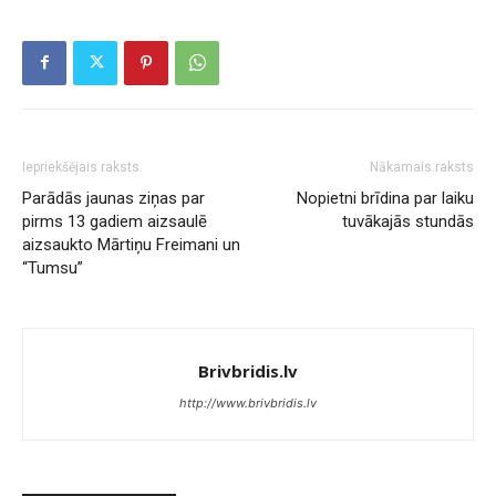
Iepriekšējais raksts
Nākamais raksts
Parādās jaunas ziņas par
Nopietni brīdina par laiku
pirms 13 gadiem aizsaulē
tuvākajās stundās
aizsaukto Mārtiņu Freimani un
“Tumsu”
Brivbridis.lv
http://www.brivbridis.lv