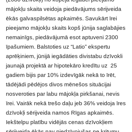
mājokļu skaita veidoja piedāvājums sērijveida
ēkās galvaspilsētas apkaimēs. Savukārt īrei
pieejamo mājokļu skaits kopš jūnija saglabājies
nemainīgs, piedāvājumā esot aptuveni 2300
īpašumiem. Balstoties uz “Latio” ekspertu
aprēķiniem, jūnijā iegādāties divistabu dzīvokli
jaunajā projektā ar hipotekāro kredītu uz 25
gadiem bijis par 10% izdevīgāk nekā to īrēt,
tādējādi pēdējos divos mēnešos situācijai
nosveroties par labu mājokļa pirkšanai, nevis
īrei. Vairāk nekā trešo daļu jeb 36% veidoja īres
dzīvokļi sērijveida namos Rīgas apkaimēs.
Iekštelpu platību vidējās cenas dzīvokļiem
sērijveida ēkās nav piedzīvojušas ne kritumu,