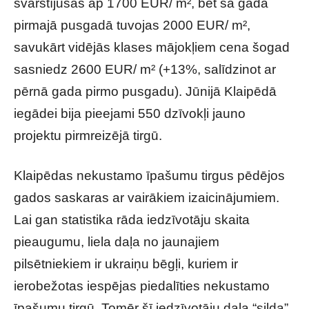
svārstījušās ap 1700 EUR/ m², bet šā gada
pirmajā pusgadā tuvojas 2000 EUR/ m²,
savukārt vidējās klases mājokļiem cena šogad
sasniedz 2600 EUR/ m² (+13%, salīdzinot ar
pērnā gada pirmo pusgadu). Jūnijā Klaipēdā
iegādei bija pieejami 550 dzīvokļi jauno
projektu pirmreizējā tirgū.
Klaipēdas nekustamo īpašumu tirgus pēdējos
gados saskaras ar vairākiem izaicinājumiem.
Lai gan statistika rāda iedzīvotāju skaita
pieaugumu, liela daļa no jaunajiem
pilsētniekiem ir ukraiņu bēgļi, kuriem ir
ierobežotas iespējas piedalīties nekustamo
īpašumu tirgū. Tomēr šī iedzīvotāju daļa “silda”