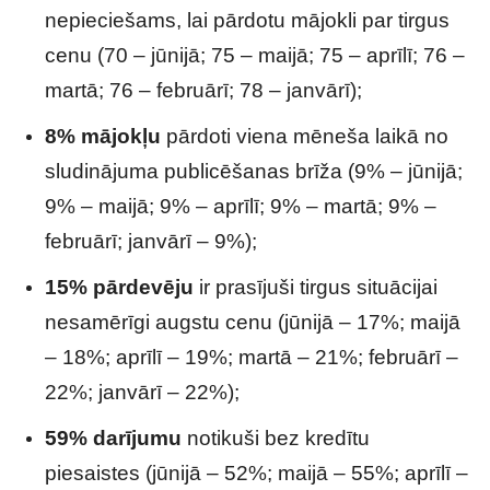
nepieciešams, lai pārdotu mājokli par tirgus
cenu (70 – jūnijā; 75 – maijā; 75 – aprīlī; 76 –
martā; 76 – februārī; 78 – janvārī);
8% mājokļu
pārdoti viena mēneša laikā no
sludinājuma publicēšanas brīža (9% – jūnijā;
9% – maijā; 9% – aprīlī; 9% – martā; 9% –
februārī; janvārī – 9%);
15% pārdevēju
ir prasījuši tirgus situācijai
nesamērīgi augstu cenu (jūnijā – 17%; maijā
– 18%; aprīlī – 19%; martā – 21%; februārī –
22%; janvārī – 22%);
59% darījumu
notikuši bez kredītu
piesaistes (jūnijā – 52%; maijā – 55%; aprīlī –