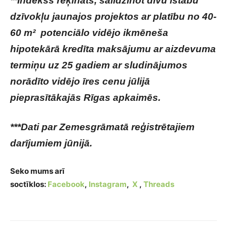
**Indekss rēķināts, salīdzinot divu istabu
dzīvokļu jaunajos projektos ar platību no 40-
60 m² potenciālo vidējo ikmēneša
hipotekārā kredīta maksājumu ar aizdevuma
termiņu uz 25 gadiem ar sludinājumos
norādīto vidējo īres cenu jūlijā
pieprasītākajās Rīgas apkaimēs.
***Dati par Zemesgrāmatā reģistrētajiem
darījumiem jūnijā.
Seko mums arī
soctīklos:
Facebook
,
Instagram
,
X
,
Threads