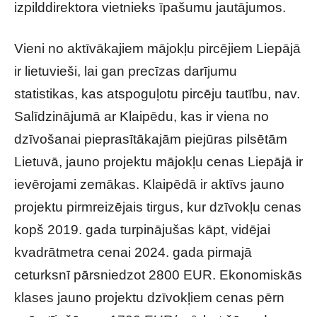
izpilddirektora vietnieks īpašumu jautājumos.
Vieni no aktīvākajiem mājokļu pircējiem Liepājā
ir lietuvieši, lai gan precīzas darījumu
statistikas, kas atspoguļotu pircēju tautību, nav.
Salīdzinājumā ar Klaipēdu, kas ir viena no
dzīvošanai pieprasītākajām piejūras pilsētām
Lietuvā, jauno projektu mājokļu cenas Liepājā ir
ievērojami zemākas. Klaipēdā ir aktīvs jauno
projektu pirmreizējais tirgus, kur dzīvokļu cenas
kopš 2019. gada turpinājušas kāpt, vidējai
kvadrātmetra cenai 2024. gada pirmajā
ceturksnī pārsniedzot 2800 EUR. Ekonomiskās
klases jauno projektu dzīvokļiem cenas pērn