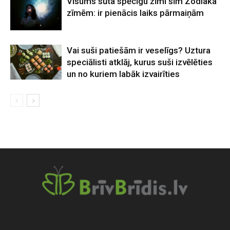
Visums sūta spēcīgu zīmi šīm Zodiaka
zīmēm: ir pienācis laiks pārmaiņām
Vai suši patiešām ir veselīgs? Uztura
speciālisti atklāj, kurus suši izvēlēties
un no kuriem labāk izvairīties