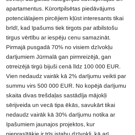
apartamentus. Kūrortpilsētas piedāvājums
potenciālajiem pircējiem kļūst interesants tikai
brīdī, kad īpašums tiek tirgots par atbilstošu
tirgus vērtību ar iespēju cenu samazināt.
Pirmajā pusgadā 70% no visiem dzīvokļu
darījumiem Jūrmalā gan pirmreizējā, gan
otrreizējā tirgū bijuši cenā līdz 100 000 EUR.
Vien nedaudz vairāk kā 2% darījumu veikti par
summu virs 500 000 EUR. No kopējā darījumu
skaita divas trešdaļas sastādīja mājokļi
sērijveida un vecā tipa ēkās, savukārt tikai
nedaudz vairāk kā 30% darījumu notika ar
īpašumiem jaunajos projektos, kur
pieprasītākie ir trīs istabu dzīvokļi, kā arī