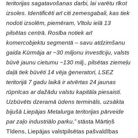
teritorijas sagatavošanas darbi, lai varētu rīkot
izsoles. Identificēti arī citi zemesgabali, kas tiek
nodoti izsolēm, piemēram, Vītolu ielā 13
pilsētas centrā. Rosība notiek arī
komercobjektu segmentā – savu atdzimšanu
gaida Kūrmāja ar ~30 miljonu investīciju, valsts
būvē jaunu cietumu ~130 milj., pilsētas ziemeļu
daļā tiek būvēti 14 vēja ģeneratori, LSEZ
teritorijā 7 gadu laikā ir atvērtas 24 jaunas
rūpnīcas ar dažādu valstu kapitāla piesaisti.
Uzbūvēts dzeramā ūdens termināls, uzsākta
bijušā Liepājas Metalurga teritorijas pārveide
par zaļo industriālo parku,”
stāsta Mārtiņš
Tīdens, Liepājas valstpilsētas pašvaldības