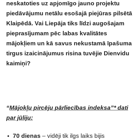
neskatoties uz apjomīgo jauno projektu
piedāvājumu netālu esošajā piejūras pilsētā
Klaipēdā. Vai Liepāja tiks līdzi augošajam
pieprasījumam pēc labas kvalitātes
mājokļiem un kā savus nekustamā īpašuma
tirgus izaicinājumus risina tuvējie Dienvidu
kaimiņi?
Zināms, kāpēc lietuvieši tā pērk
mājokļus Liepājā
“
Mājokļu pircēju pārliecības indeksa”* dati
par jūliju:
70 dienas
– vidēji tik ilgs laiks bijis