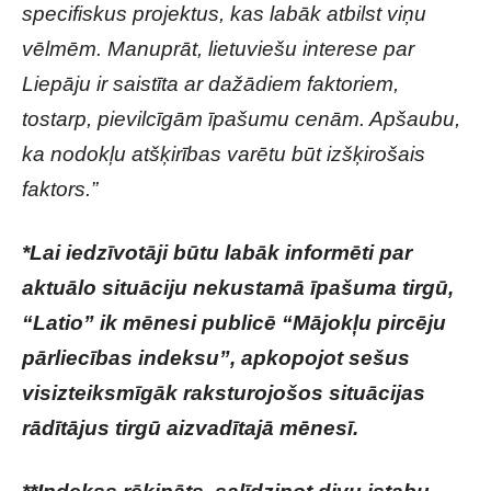
specifiskus projektus, kas labāk atbilst viņu
vēlmēm. Manuprāt, lietuviešu interese par
Liepāju ir saistīta ar dažādiem faktoriem,
tostarp, pievilcīgām īpašumu cenām. Apšaubu,
ka nodokļu atšķirības varētu būt izšķirošais
faktors.”
*Lai iedzīvotāji būtu labāk informēti par
aktuālo situāciju nekustamā īpašuma tirgū,
“Latio” ik mēnesi publicē “Mājokļu pircēju
pārliecības indeksu”, apkopojot sešus
visizteiksmīgāk raksturojošos situācijas
rādītājus tirgū aizvadītajā mēnesī.