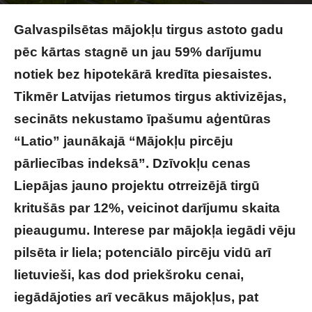
Raksta autors
Brivbridis.lv
-
09/08/2024
Galvaspilsētas mājokļu tirgus astoto gadu
pēc kārtas stagnē un jau 59% darījumu
notiek bez hipotekārā kredīta piesaistes.
Tikmēr Latvijas rietumos tirgus aktivizējas,
secināts nekustamo īpašumu aģentūras
“Latio” jaunākajā “Mājokļu pircēju
pārliecības indeksā”. Dzīvokļu cenas
Liepājas jauno projektu otrreizējā tirgū
kritušās par 12%, veicinot darījumu skaita
pieaugumu. Interese par mājokļa iegādi vēju
pilsēta ir liela; potenciālo pircēju vidū arī
lietuvieši, kas dod priekšroku cenai,
iegādājoties arī vecākus mājokļus, pat