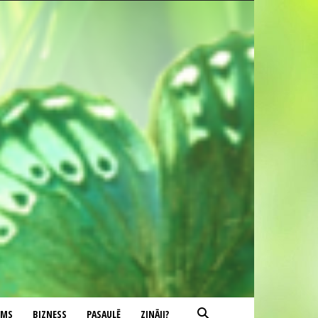
UMS
BIZNESS
PASAULĒ
ZINĀJI?