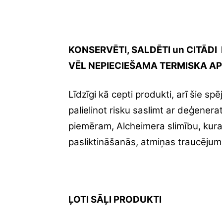
KONSERVĒTI, SALDĒTI un CITĀDI
VĒL NEPIECIEŠAMA TERMISKA A
Līdzīgi kā cepti produkti, arī šie s
palielinot risku saslimt ar deģene
piemēram, Alcheimera slimību, kuras
pasliktināšanās, atmiņas traucējum
ĻOTI SĀĻI PRODUKTI