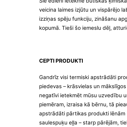
Šie ēdieni ietekmē būtiskas ķīmisk
veicina laimes izjūtu un vispārējo l
izziņas spēju funkciju, zināšanu ap
kopumā. Tieši šo iemeslu dēļ, attur
CEPTI PRODUKTI
Gandrīz visi termiski apstrādāti pr
piedevas – krāsvielas un mākslīgos 
negatīvi ietekmēt mūsu uzvedību un
piemēram, izraisa kā bērnu, tā pieau
apstrādāti pārtikas produkti lēnām
saulespuķu eļļa – starp pārējām, tie