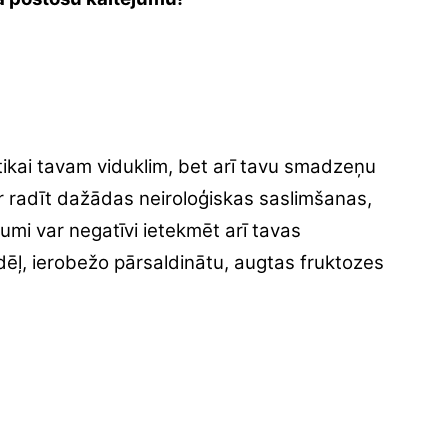
e tikai tavam viduklim, bet arī tavu smadzeņu
ar radīt dažādas neiroloģiskas saslimšanas,
umi var negatīvi ietekmēt arī tavas
dēļ, ierobežo pārsaldinātu, augtas fruktozes