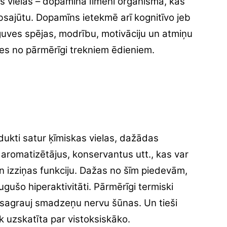
as vielas – dopamīna līmeni organismā, kas
absajūtu. Dopamīns ietekmē arī kognitīvo jeb
guves spējas, modrību, motivāciju un atmiņu
ies no pārmērīgi trekniem ēdieniem.
odukti satur ķīmiskas vielas, dažādas
aromatizētājus, konservantus utt., kas var
 izziņas funkciju. Dažas no šīm piedevām,
gušo hiperaktivitāti. Pārmērīgi termiski
 sagrauj smadzeņu nervu šūnas. Un tieši
k uzskatīta par vistoksiskāko.