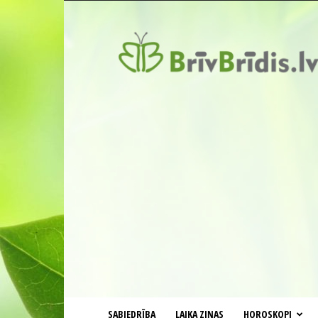
BrīvBrīdis.lv
SABIEDRĪBA
LAIKA ZIŅAS
HOROSKOPI