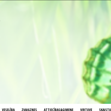
VESELĪBA
ZVAIGZNES
ATTIECĪBAS&ĢIMENE
VIRTUVE
SKAIST