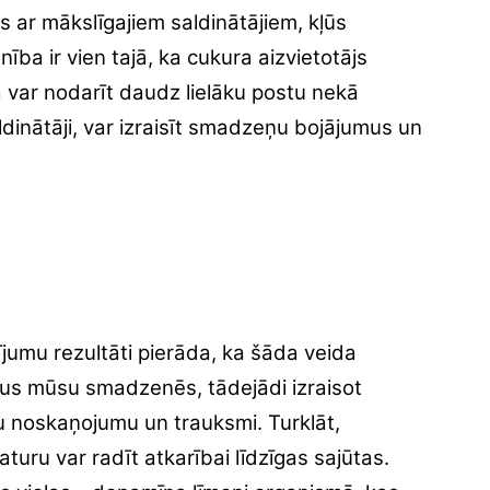
s ar mākslīgajiem saldinātājiem, kļūs
snība ir vien tajā, ka cukura aizvietotājs
ā var nodarīt daudz lielāku postu nekā
saldinātāji, var izraisīt smadzeņu bojājumus un
jumu rezultāti pierāda, ka šāda veida
sus mūsu smadzenēs, tādejādi izraisot
vu noskaņojumu un trauksmi. Turklāt,
turu var radīt atkarībai līdzīgas sajūtas.