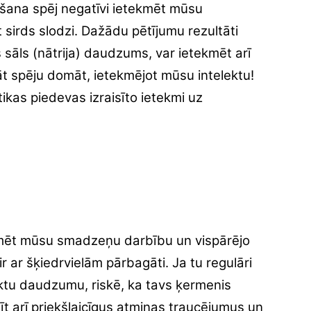
tošana spēj negatīvi ietekmēt mūsu
t sirds slodzi. Dažādu pētījumu rezultāti
 sāls (nātrija) daudzums, var ietekmēt arī
āt spēju domāt, ietekmējot mūsu intelektu!
tikas piedevas izraisīto ietekmi uz
ekmēt mūsu smadzeņu darbību un vispārējo
r ar šķiedrvielām pārbagāti. Ja tu regulāri
ktu daudzumu, riskē, ka tavs ķermenis
īt arī priekšlaicīgus atmiņas traucējumus un