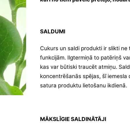
SALDUMI
Cukurs un saldi produkti ir slikti n
funkcijām. Ilgtermiņā to patēriņš v
kas var būtiski traucēt atmiņu. Sald
koncentrēšanās spējas, šī iemesla 
satura produktu lietošanu ikdienā.
MĀKSLĪGIE SALDINĀTĀJI