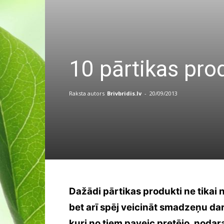
10 pārtikas prod
Raksta autors
Brivbridis.lv
-
20/09/2013
Dažādi pārtikas produkti ne tikai
bet arī spēj veicināt smadzeņu da
kuri no tiem paveic pretējo, noda