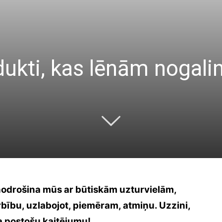
ukti, kas lēnām nogalin
 nodrošina mūs ar būtiskām uzturvielām,
rbību, uzlabojot, piemēram, atmiņu. Uzzini,
ra postošu kaitējumu!