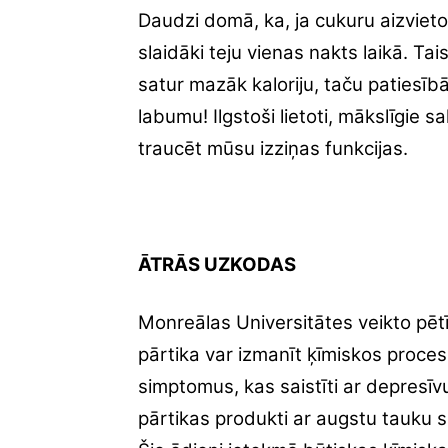
Daudzi domā, ka, ja cukuru aizvieto
slaidāki teju vienas nakts laikā. Tai
satur mazāk kaloriju, taču patiesīb
labumu! Ilgstoši lietoti, mākslīgie 
traucēt mūsu izziņas funkcijas.
ĀTRĀS UZKODAS
Monreālas Universitātes veikto pētī
pārtika var izmanīt ķīmiskos proce
simptomus, kas saistīti ar depresī
pārtikas produkti ar augstu tauku sa