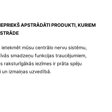
 IEPRIEKŠ APSTRĀDĀTI PRODUKTI, KURIEM
PSTRĀDE
pēj ietekmēt mūsu centrālo nervu sistēmu,
ratīvās smadzeņu funkcijas traucējumiem,
 raksturīgākās iezīmes ir prāta spēju
i un izmaiņas uzvedībā.