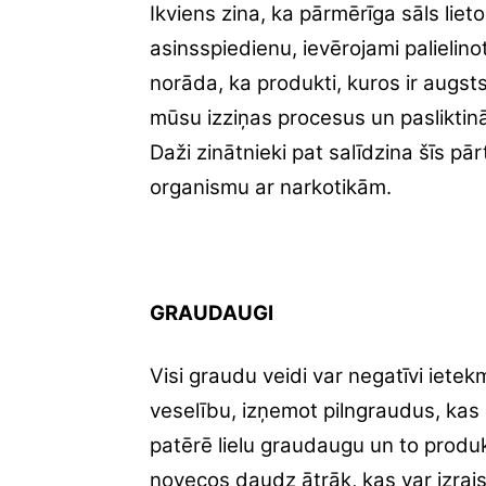
Ikviens zina, ka pārmērīga sāls lie
asinsspiedienu, ievērojami palielino
norāda, ka produkti, kuros ir augsts
mūsu izziņas procesus un pasliktin
Daži zinātnieki pat salīdzina šīs pār
organismu ar narkotikām.
GRAUDAUGI
Visi graudu veidi var negatīvi iet
veselību, izņemot pilngraudus, kas i
patērē lielu graudaugu un to produ
novecos daudz ātrāk, kas var izrais