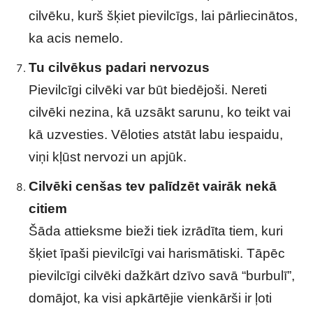
cilvēku, kurš šķiet pievilcīgs, lai pārliecinātos,
ka acis nemelo.
Tu cilvēkus padari nervozus
Pievilcīgi cilvēki var būt biedējoši. Nereti
cilvēki nezina, kā uzsākt sarunu, ko teikt vai
kā uzvesties. Vēloties atstāt labu iespaidu,
viņi kļūst nervozi un apjūk.
Cilvēki cenšas tev palīdzēt vairāk nekā
citiem
Šāda attieksme bieži tiek izrādīta tiem, kuri
šķiet īpaši pievilcīgi vai harismātiski. Tāpēc
pievilcīgi cilvēki dažkārt dzīvo savā “burbulī”,
domājot, ka visi apkārtējie vienkārši ir ļoti