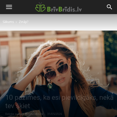
Sākums
Zināji?
10 pazīmes, ka esi pievilcīgāks, nekā
tev šķiet
Raksta autors
Brivbridis.lv
-
31/05/2026