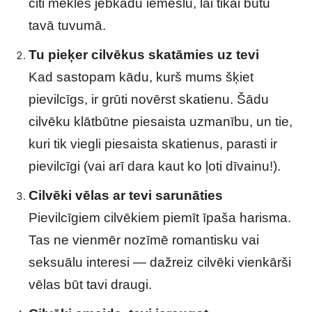
citi meklēs jebkādu iemeslu, lai tikai būtu
tavā tuvumā.
Tu pieķer cilvēkus skatāmies uz tevi
Kad sastopam kādu, kurš mums šķiet
pievilcīgs, ir grūti novērst skatienu. Šādu
cilvēku klātbūtne piesaista uzmanību, un tie,
kuri tik viegli piesaista skatienus, parasti ir
pievilcīgi (vai arī dara kaut ko ļoti dīvainu!).
Cilvēki vēlas ar tevi sarunāties
Pievilcīgiem cilvēkiem piemīt īpaša harisma.
Tas ne vienmēr nozīmē romantisku vai
seksuālu interesi — dažreiz cilvēki vienkārši
vēlas būt tavi draugi.