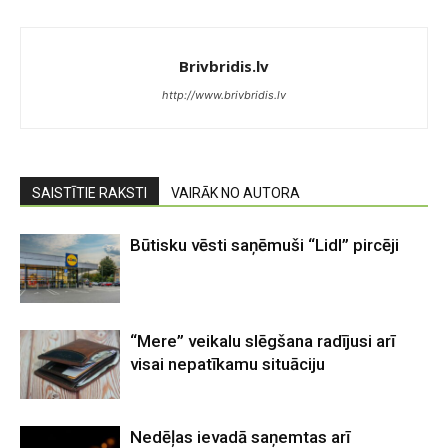
Brivbridis.lv
http://www.brivbridis.lv
SAISTĪTIE RAKSTI
VAIRĀK NO AUTORA
Būtisku vēsti saņēmuši “Lidl” pircēji
“Mere” veikalu slēgšana radījusi arī
visai nepatīkamu situāciju
Nedēļas ievadā saņemtas arī