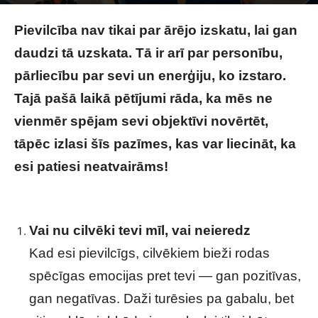
Image by marymarkevich on Magnific
Pievilcība nav tikai par ārējo izskatu, lai gan
daudzi tā uzskata. Tā ir arī par personību,
pārliecību par sevi un enerģiju, ko izstaro.
Tajā pašā laikā pētījumi rāda, ka mēs ne
vienmēr spējam sevi objektīvi novērtēt,
tāpēc izlasi šīs pazīmes, kas var liecināt, ka
esi patiesi neatvairāms!
10 pazīmes, ka esi
pievilcīgāks, nekā tev šķiet
Vai nu cilvēki tevi mīl, vai neieredz
Kad esi pievilcīgs, cilvēkiem bieži rodas
spēcīgas emocijas pret tevi — gan pozitīvas,
gan negatīvas. Daži turēsies pa gabalu, bet