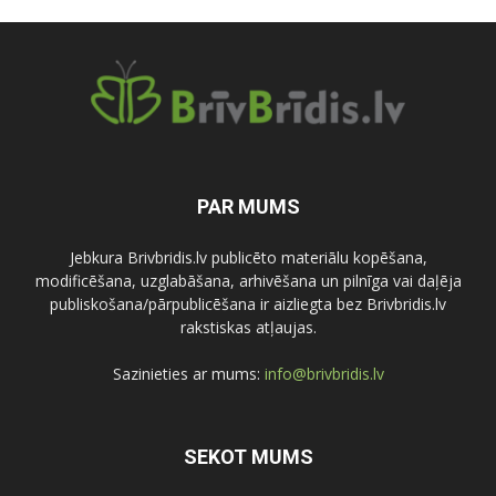
PAR MUMS
Jebkura Brivbridis.lv publicēto materiālu kopēšana,
modificēšana, uzglabāšana, arhivēšana un pilnīga vai daļēja
publiskošana/pārpublicēšana ir aizliegta bez Brivbridis.lv
rakstiskas atļaujas.
Sazinieties ar mums:
info@brivbridis.lv
SEKOT MUMS