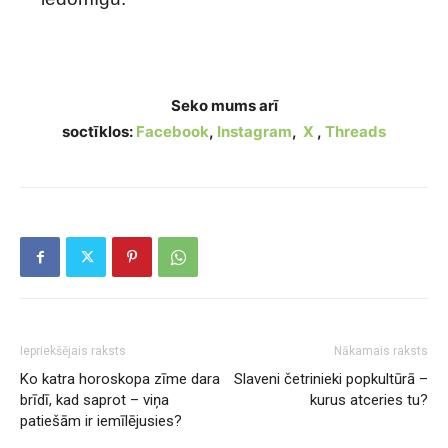
10 pazīmes, ka esi pievilcīgāks, nekā tev šķiet
Seko mums arī
soctīklos:
Facebook
,
Instagram
,
X
,
Threads
Iepriekšējais raksts
Nākamais raksts
Ko katra horoskopa zīme dara
Slaveni četrinieki popkultūrā –
brīdī, kad saprot – viņa
kurus atceries tu?
patiešām ir iemīlējusies?