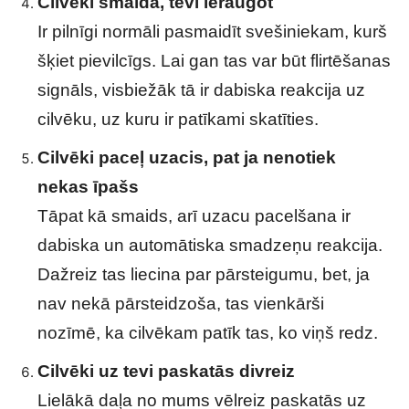
Cilvēki smaida, tevi ieraugot
Ir pilnīgi normāli pasmaidīt svešiniekam, kurš
šķiet pievilcīgs. Lai gan tas var būt flirtēšanas
signāls, visbiežāk tā ir dabiska reakcija uz
cilvēku, uz kuru ir patīkami skatīties.
Cilvēki paceļ uzacis, pat ja nenotiek
nekas īpašs
Tāpat kā smaids, arī uzacu pacelšana ir
dabiska un automātiska smadzeņu reakcija.
Dažreiz tas liecina par pārsteigumu, bet, ja
nav nekā pārsteidzoša, tas vienkārši
nozīmē, ka cilvēkam patīk tas, ko viņš redz.
Cilvēki uz tevi paskatās divreiz
Lielākā daļa no mums vēlreiz paskatās uz