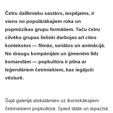
Četru dalībnieku sastāvs, iespējams, ir
viens no populārākajiem roka un
popmūzikas grupu formātiem. Taču četru
cilvēku grupas lieliski darbojas arī citos
kontekstos — filmās, seriālos un animācijā.
No draugu kompānijām un ģimenēm līdz
komandām — popkultūra ir pilna ar
leģendāriem četriniekiem, kas iegājuši
vēsturē.
Slaveni četrinieki popkultūrā – kurus
atceries tu?
Šajā galerijā atskatāmies uz ikoniskākajiem
četriniekiem popkultūrā. Spied tālāk un iepazīsti