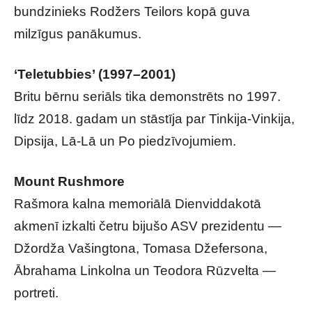
bundzinieks Rodžers Teilors kopā guva
milzīgus panākumus.
‘Teletubbies’ (1997–2001)
Britu bērnu seriāls tika demonstrēts no 1997.
līdz 2018. gadam un stāstīja par Tinkija-Vinkija,
Dipsija, Lā-Lā un Po piedzīvojumiem.
Mount Rushmore
Rašmora kalna memoriālā Dienviddakotā
akmenī izkalti četru bijušo ASV prezidentu —
Džordža Vašingtona, Tomasa Džefersona,
Ābrahama Linkolna un Teodora Rūzvelta —
portreti.