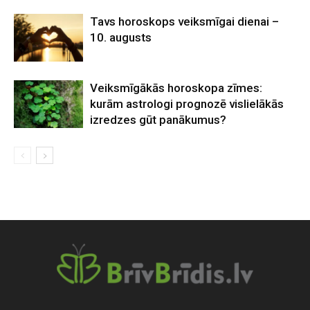
Tavs horoskops veiksmīgai dienai –
10. augusts
Veiksmīgākās horoskopa zīmes:
kurām astrologi prognozē vislielākās
izredzes gūt panākumus?