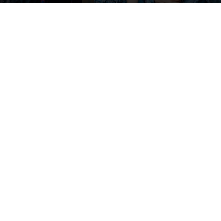
Image by artursafronovvvv on Magnific