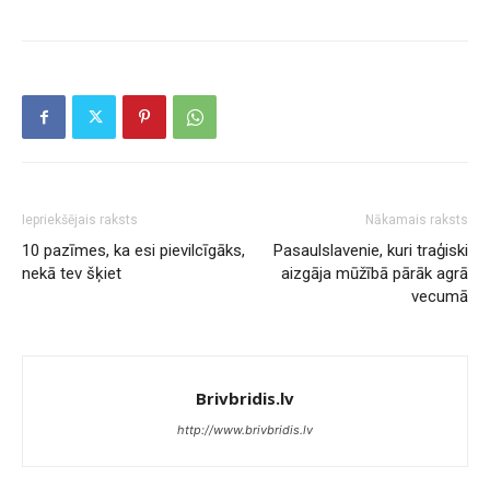
Iepriekšējais raksts
Nākamais raksts
10 pazīmes, ka esi pievilcīgāks,
Pasaulslavenie, kuri traģiski
nekā tev šķiet
aizgāja mūžībā pārāk agrā
vecumā
Brivbridis.lv
http://www.brivbridis.lv