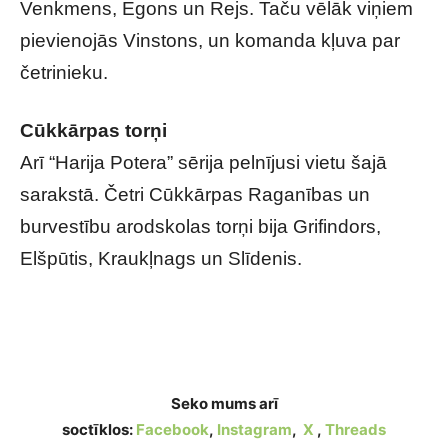
Venkmens, Egons un Rejs. Taču vēlāk viņiem
pievienojās Vinstons, un komanda kļuva par
četrinieku.
Cūkkārpas torņi
Arī “Harija Potera” sērija pelnījusi vietu šajā
sarakstā. Četri Cūkkārpas Raganības un
burvestību arodskolas torņi bija Grifindors,
Elšpūtis, Kraukļnags un Slīdenis.
Slaveni četrinieki popkultūrā – kurus atceries
tu?
Seko mums arī
soctīklos:
Facebook
,
Instagram
,
X
,
Threads