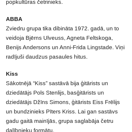
popkultūras četrinieks.
ABBA
Zviedru grupa tika dibināta 1972. gadā, un to
veidoja Bjērns Ulveuss, Agneta Feltskoga,
Benijs Andersons un Anni-Frida Lingstade. Viņi
radījuši daudzus pasaules hitus.
Kiss
Sākotnējā “Kiss” sastāvā bija ģitārists un
dziedātājs Pols Stenlijs, basģitārists un
dziedātājs Džīns Simons, ģitārists Eiss Frēlijs
un bundzinieks Pīters Kriss. Lai gan sastāvs
gadu gaitā mainījās, grupa saglabāja četru
dalībnieku formātu.