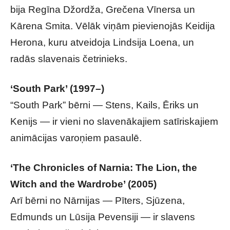
bija Regīna Džordža, Grečena Vīnersa un
Kārena Smita. Vēlāk viņām pievienojās Keidija
Herona, kuru atveidoja Lindsija Loena, un
radās slavenais četrinieks.
‘South Park’ (1997–)
“South Park” bērni — Stens, Kails, Ēriks un
Kenijs — ir vieni no slavenākajiem satīriskajiem
animācijas varoņiem pasaulē.
‘The Chronicles of Narnia: The Lion, the
Witch and the Wardrobe’ (2005)
Arī bērni no Nārnijas — Pīters, Sjūzena,
Edmunds un Lūsija Pevensiji — ir slavens