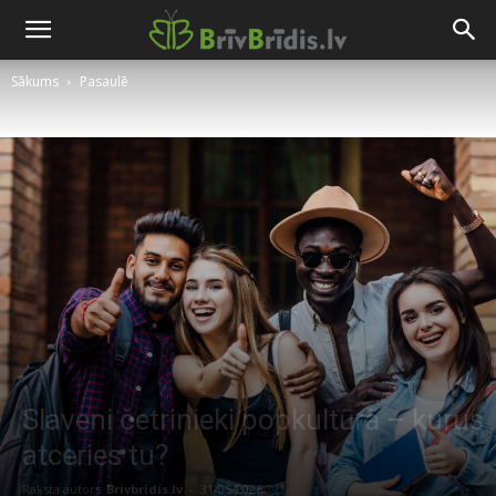
Sākums
Pasaulē
Slaveni četrinieki popkultūrā – kurus
atceries tu?
Raksta autors
Brivbridis.lv
-
31/05/2026