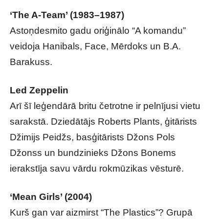
‘The A-Team’ (1983–1987)
Astoņdesmito gadu oriģinālo “A komandu”
veidoja Hanibals, Face, Mērdoks un B.A.
Barakuss.
Led Zeppelin
Arī šī leģendārā britu četrotne ir pelnījusi vietu
sarakstā. Dziedātājs Roberts Plants, ģitārists
Džimijs Peidžs, basģitārists Džons Pols
Džonss un bundzinieks Džons Bonems
ierakstīja savu vārdu rokmūzikas vēsturē.
‘Mean Girls’ (2004)
Kurš gan var aizmirst “The Plastics”? Grupā