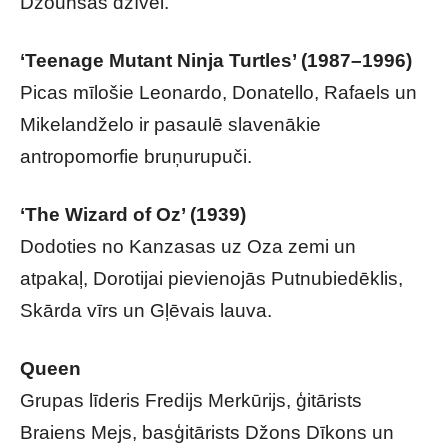
Džounsas dzīvei.
‘Teenage Mutant Ninja Turtles’ (1987–1996)
Picas mīlošie Leonardo, Donatello, Rafaels un
Mikelandželo ir pasaulē slavenākie
antropomorfie bruņurupuči.
‘The Wizard of Oz’ (1939)
Dodoties no Kanzasas uz Oza zemi un
atpakaļ, Dorotijai pievienojās Putnubiedēklis,
Skārda vīrs un Gļēvais lauva.
Queen
Grupas līderis Fredijs Merkūrijs, ģitārists
Braiens Mejs, basģitārists Džons Dīkons un