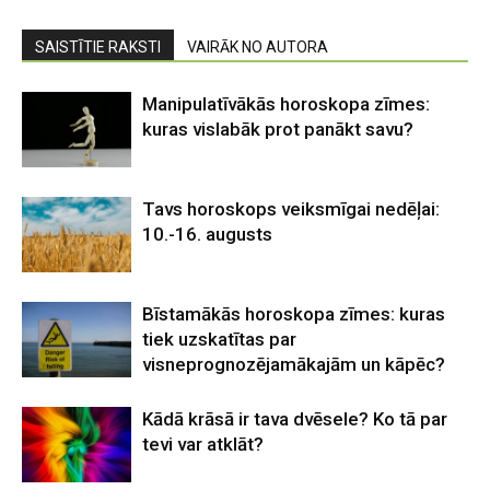
SAISTĪTIE RAKSTI
VAIRĀK NO AUTORA
Manipulatīvākās horoskopa zīmes:
kuras vislabāk prot panākt savu?
Tavs horoskops veiksmīgai nedēļai:
10.-16. augusts
Bīstamākās horoskopa zīmes: kuras
tiek uzskatītas par
visneprognozējamākajām un kāpēc?
Kādā krāsā ir tava dvēsele? Ko tā par
tevi var atklāt?