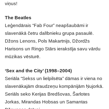
viņus!
The Beatles
Leģendārais “Fab Four” neapšaubāmi ir
slavenākā četru dalībnieku grupa pasaulē.
Džons Lenons, Pols Makartnijs, Džordžs
Harisons un Ringo Stārs ierakstīja savu vārdu
mūzikas vēsturē.
‘Sex and the City’ (1998–2004)
Seriāla “Sekss un lielpilsēta” dāmas ir viena no
slavenākajām draudzeņu kompānijām Ņujorkā.
Seriāls seko Kerijas Bredšovas, Šarlotes
Jorkas, Mirandas Hobsas un Samantas