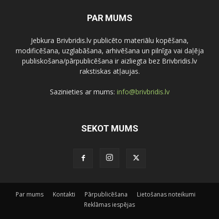
PAR MUMS
Jebkura Brivbridis.lv publicēto materiālu kopēšana,
modificēšana, uzglabāšana, arhivēšana un pilnīga vai daļēja
publiskošana/pārpublicēšana ir aizliegta bez Brivbridis.lv
rakstiskas atļaujas.
Sazinieties ar mums:
info@brivbridis.lv
SEKOT MUMS
Par mums
Kontakti
Pārpublicēšana
Lietošanas noteikumi
Reklāmas iespējas