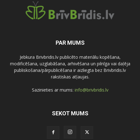
PAR MUMS
Jebkura Brivbridis.lv publicēto materiālu kopēšana,
modificēšana, uzglabāšana, arhivēšana un pilnīga vai daļēja
publiskošana/pārpublicēšana ir aizliegta bez Brivbridis.lv
rakstiskas atļaujas.
Sazinieties ar mums:
info@brivbridis.lv
SEKOT MUMS