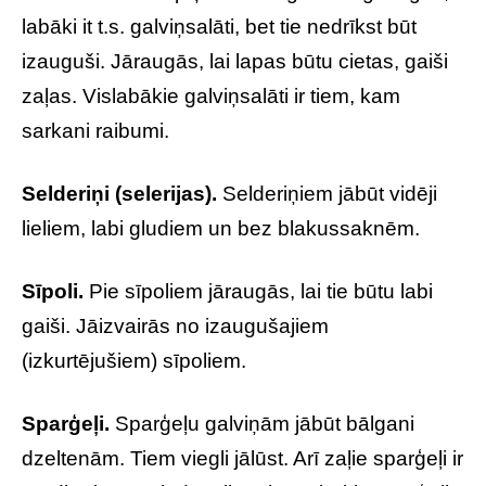
labāki it t.s. galviņsalāti, bet tie nedrīkst būt
izauguši. Jāraugās, lai lapas būtu cietas, gaiši
zaļas. Vislabākie galviņsalāti ir tiem, kam
sarkani raibumi.
Selderiņi (selerijas).
Selderiņiem jābūt vidēji
lieliem, labi gludiem un bez blakussaknēm.
Sīpoli.
Pie sīpoliem jāraugās, lai tie būtu labi
gaiši. Jāizvairās no izaugušajiem
(izkurtējušiem) sīpoliem.
Sparģeļi.
Sparģeļu galviņām jābūt bālgani
dzeltenām. Tiem viegli jālūst. Arī zaļie sparģeļi ir