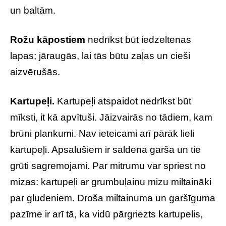
un baltām.
Rožu kāpostiem
nedrīkst būt iedzeltenas
lapas; jāraugās, lai tās būtu zaļas un cieši
aizvērušās.
Kartupeļi.
Kartupeļi atspaidot nedrīkst būt
mīksti, it kā apvītuši. Jāizvairās no tādiem, kam
brūni plankumi. Nav ieteicami arī pārāk lieli
kartupeļi. Apsalušiem ir saldena garša un tie
grūti sagremojami. Par mitrumu var spriest no
mizas: kartupeļi ar grumbuļainu mizu miltaināki
par gludeniem. Droša miltainuma un garšīguma
pazīme ir arī tā, ka vidū pārgriezts kartupelis,