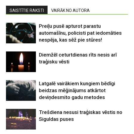
SAISTĪTIE RAKSTI
VAIRĀK NO AUTORA
Preiļu pusē apturot parastu
automašīnu, policisti pat iedomāties
nespēja, kas sēž pie stūres!
Diemžēl ceturtdienas rīts nesis arī
traģisku vēsti
Latgalē vairākiem kungiem bēdīgi
beidzas mēģinājums atkārtot
deviņdesmito gadu metodes
Trešdiena nesusi traģiskas vēstis no
Siguldas puses