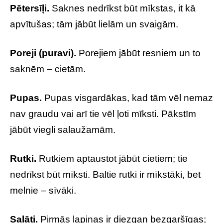
Pētersīļi.
Saknes nedrīkst būt mīkstas, it kā
apvītušas; tām jābūt lielām un svaigām.
Poreji (puravi).
Porejiem jābūt resniem un to
saknēm – cietām.
Pupas.
Pupas visgardākas, kad tām vēl nemaz
nav graudu vai arī tie vēl ļoti mīksti. Pākstīm
jābūt viegli salaužamām.
Rutki.
Rutkiem aptaustot jābūt cietiem; tie
nedrīkst būt mīksti. Baltie rutki ir mīkstāki, bet
melnie – sīvāki.
Salāti.
Pirmās lapiņas ir diezgan bezgaršīgas;