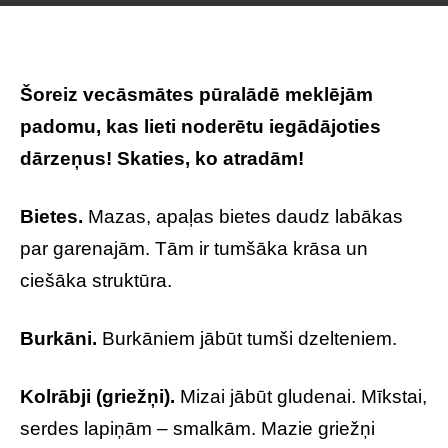
Šoreiz vecāsmātes pūralādē meklējām
padomu, kas lieti noderētu iegādājoties
dārzeņus! Skaties, ko atradām!
Bietes.
Mazas, apaļas bietes daudz labākas
par garenajām. Tām ir tumšāka krāsa un
ciešāka struktūra.
Burkāni.
Burkāniem jābūt tumši dzelteniem.
Kolrābji (griežņi).
Mizai jābūt gludenai. Mīkstai,
serdes lapiņām – smalkām. Mazie griežņi