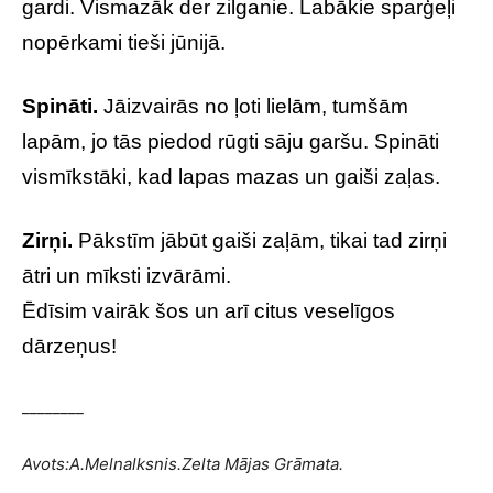
gardi. Vismazāk der zilganie. Labākie sparģeļi
nopērkami tieši jūnijā.
Spināti.
Jāizvairās no ļoti lielām, tumšām
lapām, jo tās piedod rūgti sāju garšu. Spināti
vismīkstāki, kad lapas mazas un gaiši zaļas.
Zirņi.
Pākstīm jābūt gaiši zaļām, tikai tad zirņi
ātri un mīksti izvārāmi.
Ēdīsim vairāk šos un arī citus veselīgos
dārzeņus!
________
Avots:A.Melnalksnis.Zelta Mājas Grāmata.