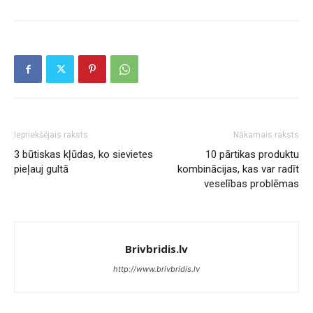
Iepriekšējais raksts
Nākamais raksts
3 būtiskas kļūdas, ko sievietes
10 pārtikas produktu
pieļauj gultā
kombinācijas, kas var radīt
veselības problēmas
Brivbridis.lv
http://www.brivbridis.lv