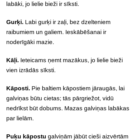
labāki, jo lielie bieži ir sīksti.
Gurķi.
Labi gurķi ir zaļi, bez dzelteniem
raibumiem un galiem. Ieskābēšanai ir
noderīgāki mazie.
Kāļi.
Ieteicams ņemt mazākus, jo lielie bieži
vien izrādās sīksti.
Kāposti.
Pie baltiem kāpostiem jāraugās, lai
galviņas būtu cietas; tās pārgriežot, vidū
nedrīkst būt dobums. Mazas galviņas labākas
par lielām.
Puķu kāpostu
galviņām jābūt cieši aizvērtām