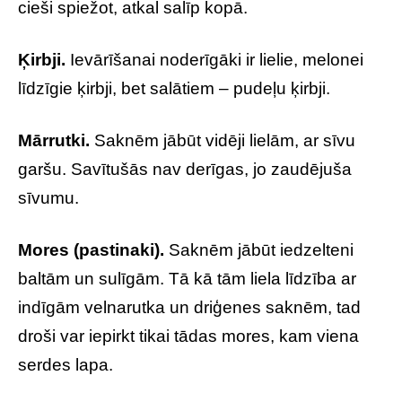
cieši spiežot, atkal salīp kopā.
Ķirbji.
Ievārīšanai noderīgāki ir lielie, melonei
līdzīgie ķirbji, bet salātiem – pudeļu ķirbji.
Mārrutki.
Saknēm jābūt vidēji lielām, ar sīvu
garšu. Savītušās nav derīgas, jo zaudējuša
sīvumu.
Mores (pastinaki).
Saknēm jābūt iedzelteni
baltām un sulīgām. Tā kā tām liela līdzība ar
indīgām velnarutka un driģenes saknēm, tad
droši var iepirkt tikai tādas mores, kam viena
serdes lapa.