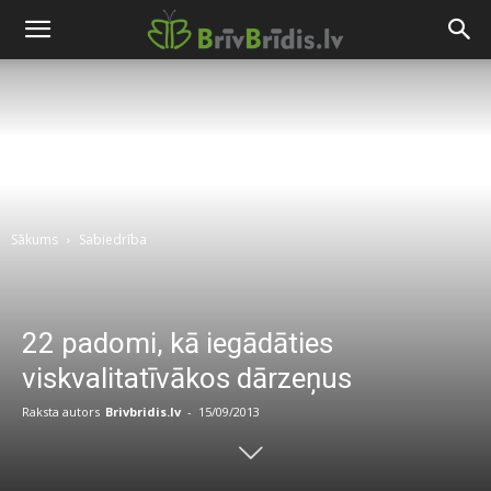
Sākums
Sabiedrība
22 padomi, kā iegādāties
viskvalitatīvākos dārzeņus
Raksta autors
Brivbridis.lv
-
15/09/2013