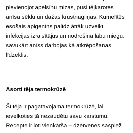
pievienojot apelsīnu mizas, pusi tējkarotes
anīsa sēklu un dažas krustnagliņas. Kumelītēs
esošais apigenīns palīdz ātrāk uzveikt
infekcijas izraisītājus un nodrošina labu miegu,
savukārt anīss darbojas kā atkrēpošanas
līdzeklis.
Asorti tēja termokrūzē
Šī tēja ir pagatavojama termokrūzē, lai
ievelkoties tā nezaudētu savu karstumu.
Recepte ir ļoti vienkārša – dzērvenes saspiež