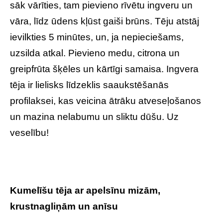
sāk vārīties, tam pievieno rīvētu ingveru un
vāra, līdz ūdens kļūst gaiši brūns. Tēju atstāj
ievilkties 5 minūtes, un, ja nepieciešams,
uzsilda atkal. Pievieno medu, citrona un
greipfrūta šķēles un kārtīgi samaisa. Ingvera
tēja ir lielisks līdzeklis saaukstēšanās
profilaksei, kas veicina ātrāku atveseļošanos
un mazina nelabumu un sliktu dūšu. Uz
veselību!
Kumelīšu tēja ar apelsīnu mizām,
krustnagliņām un anīsu