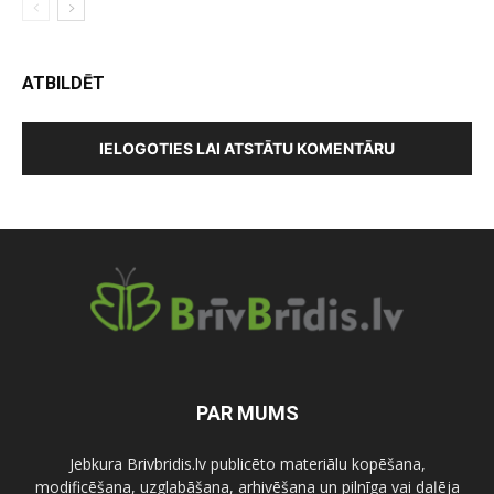
ATBILDĒT
IELOGOTIES LAI ATSTĀTU KOMENTĀRU
PAR MUMS
Jebkura Brivbridis.lv publicēto materiālu kopēšana,
modificēšana, uzglabāšana, arhivēšana un pilnīga vai daļēja