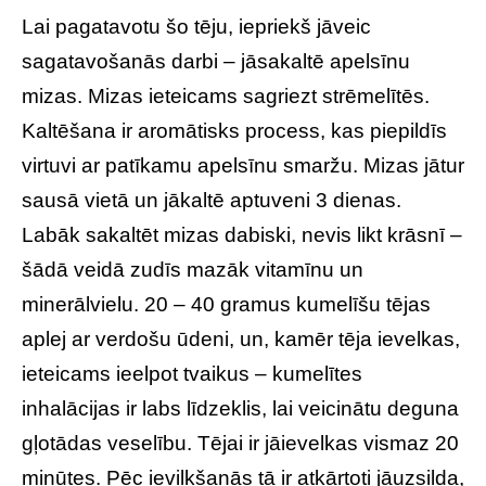
Lai pagatavotu šo tēju, iepriekš jāveic
sagatavošanās darbi – jāsakaltē apelsīnu
mizas. Mizas ieteicams sagriezt strēmelītēs.
Kaltēšana ir aromātisks process, kas piepildīs
virtuvi ar patīkamu apelsīnu smaržu. Mizas jātur
sausā vietā un jākaltē aptuveni 3 dienas.
Labāk sakaltēt mizas dabiski, nevis likt krāsnī –
šādā veidā zudīs mazāk vitamīnu un
minerālvielu. 20 – 40 gramus kumelīšu tējas
aplej ar verdošu ūdeni, un, kamēr tēja ievelkas,
ieteicams ieelpot tvaikus – kumelītes
inhalācijas ir labs līdzeklis, lai veicinātu deguna
gļotādas veselību. Tējai ir jāievelkas vismaz 20
minūtes. Pēc ievilkšanās tā ir atkārtoti jāuzsilda,