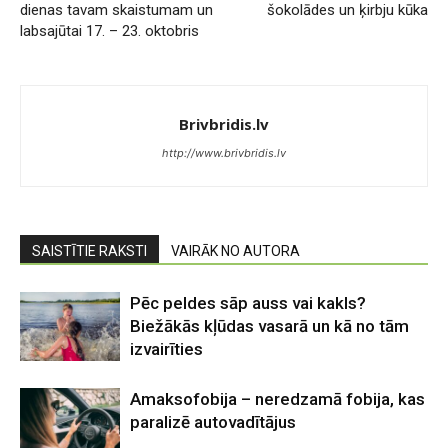
dienas tavam skaistumam un
šokolādes un ķirbju kūka
labsajūtai 17. – 23. oktobris
Brivbridis.lv
http://www.brivbridis.lv
SAISTĪTIE RAKSTI
VAIRĀK NO AUTORA
Pēc peldes sāp auss vai kakls?
Biežākās kļūdas vasarā un kā no tām
izvairīties
Amaksofobija – neredzamā fobija, kas
paralizē autovadītājus