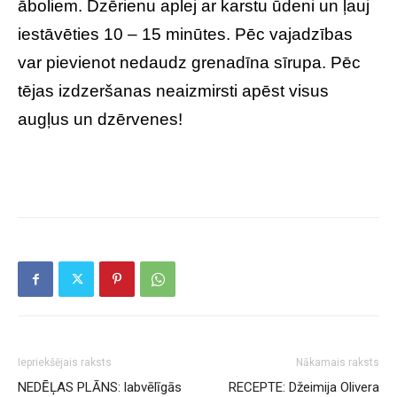
āboliem. Dzērienu aplej ar karstu ūdeni un ļauj
iestāvēties 10 – 15 minūtes. Pēc vajadzības
var pievienot nedaudz grenadīna sīrupa. Pēc
tējas izdzeršanas neaizmirsti apēst visus
augļus un dzērvenes!
Iepriekšējais raksts
Nākamais raksts
NEDĒĻAS PLĀNS: labvēlīgās
RECEPTE: Džeimija Olivera