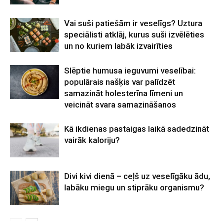
Vai suši patiešām ir veselīgs? Uztura
speciālisti atklāj, kurus suši izvēlēties
un no kuriem labāk izvairīties
Slēptie humusa ieguvumi veselībai:
populārais našķis var palīdzēt
samazināt holesterīna līmeni un
veicināt svara samazināšanos
Kā ikdienas pastaigas laikā sadedzināt
vairāk kaloriju?
Divi kivi dienā – ceļš uz veselīgāku ādu,
labāku miegu un stiprāku organismu?