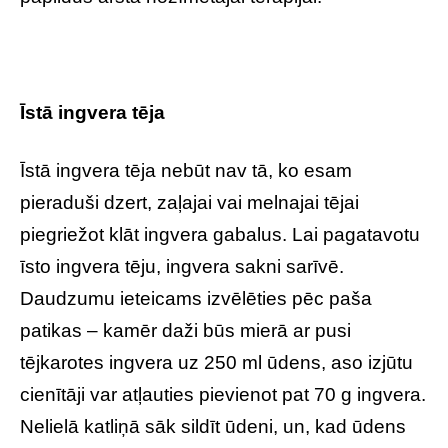
Īstā ingvera tēja
Īstā ingvera tēja nebūt nav tā, ko esam
pieraduši dzert, zaļajai vai melnajai tējai
piegriežot klāt ingvera gabalus. Lai pagatavotu
īsto ingvera tēju, ingvera sakni sarīvē.
Daudzumu ieteicams izvēlēties pēc paša
patikas – kamēr daži būs mierā ar pusi
tējkarotes ingvera uz 250 ml ūdens, aso izjūtu
cienītāji var atļauties pievienot pat 70 g ingvera.
Nelielā katliņā sāk sildīt ūdeni, un, kad ūdens