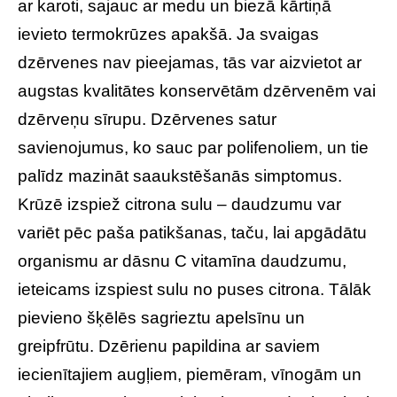
ar karoti, sajauc ar medu un biezā kārtiņā
ievieto termokrūzes apakšā. Ja svaigas
dzērvenes nav pieejamas, tās var aizvietot ar
augstas kvalitātes konservētām dzērvenēm vai
dzērveņu sīrupu. Dzērvenes satur
savienojumus, ko sauc par polifenoliem, un tie
palīdz mazināt saaukstēšanās simptomus.
Krūzē izspiež citrona sulu – daudzumu var
variēt pēc paša patikšanas, taču, lai apgādātu
organismu ar dāsnu C vitamīna daudzumu,
ieteicams izspiest sulu no puses citrona. Tālāk
pievieno šķēlēs sagrieztu apelsīnu un
greipfrūtu. Dzērienu papildina ar saviem
iecienītajiem augļiem, piemēram, vīnogām un