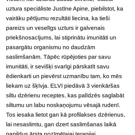
uztura speciāliste Justīne Apine, piebilstot, ka
vairāku pētījumu rezultāti liecina, ka tieši
pareizs un veselīgs uzturs ir galvenais
priekšnosacījums, lai stiprinātu imunitāti un
pasargātu organismu no daudzām
saslimšanām. Tāpēc rūpējoties par savu
imunitāti, ir sevišķi svarīgi pārskatīt savu
ēdienkarti un pievērst uzmanību tam, ko mēs
liekam uz šķīvja. ELVI piedāvā 3 vienkāršas
siltu dzērienu receptes, kas palīdzēs saglabāt
siltumu un labu noskaņojumu vēsajā rudenī.
Tos iesaka lietot gan kā profilakses dzērienus,
lai nesaslimtu, gan dzert saslimšanas laikā
papildus ārsta nozīmētajai terapijai.