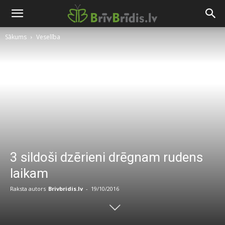
Sākums
Veselība
3 sildoši dzērieni drēgnam rudens
laikam
Raksta autors
Brivbridis.lv
-
19/10/2016