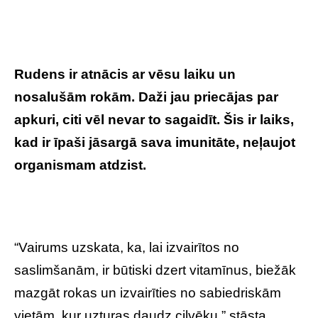
Rudens ir atnācis ar vēsu laiku un
nosalušām rokām. Daži jau priecājas par
apkuri, citi vēl nevar to sagaidīt. Šis ir laiks,
kad ir īpaši jāsargā sava imunitāte, neļaujot
organismam atdzist.
“Vairums uzskata, ka, lai izvairītos no
saslimšanām, ir būtiski dzert vitamīnus, biežāk
mazgāt rokas un izvairīties no sabiedriskām
vietām, kur uzturas daudz cilvēku,” stāsta