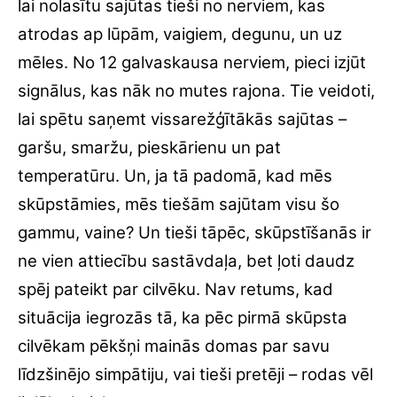
lai nolasītu sajūtas tieši no nerviem, kas
atrodas ap lūpām, vaigiem, degunu, un uz
mēles. No 12 galvaskausa nerviem, pieci izjūt
signālus, kas nāk no mutes rajona. Tie veidoti,
lai spētu saņemt vissarežģītākās sajūtas –
garšu, smaržu, pieskārienu un pat
temperatūru. Un, ja tā padomā, kad mēs
skūpstāmies, mēs tiešām sajūtam visu šo
gammu, vaine? Un tieši tāpēc, skūpstīšanās ir
ne vien attiecību sastāvdaļa, bet ļoti daudz
spēj pateikt par cilvēku. Nav retums, kad
situācija iegrozās tā, ka pēc pirmā skūpsta
cilvēkam pēkšņi mainās domas par savu
līdzšinējo simpātiju, vai tieši pretēji – rodas vēl