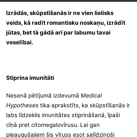
Izrādās, skūpstīšanās ir ne vien lielisks
veids, kā radīt romantisku noskaņu, izrādīt
jūtas, bet tā gādā arī par labumu tavai
veselībai.
Stiprina imunitāti
Nesenā pētījumā izdevumā
Medical
Hypotheses
tika aprakstīts, ka skūpstīšanās ir
labs līdzeklis imunitātes stiprināšanā, īpaši
cīņā pret citomegalovīrusu. Lai gan
pieaugušajiem šis vīruss esot salīdzinoši