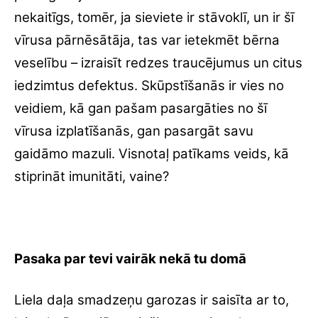
nekaitīgs, tomēr, ja sieviete ir stāvoklī, un ir šī
vīrusa pārnēsātāja, tas var ietekmēt bērna
veselību – izraisīt redzes traucējumus un citus
iedzimtus defektus. Skūpstīšanās ir vies no
veidiem, kā gan pašam pasargāties no šī
vīrusa izplatīšanās, gan pasargāt savu
gaidāmo mazuli. Visnotaļ patīkams veids, kā
stiprināt imunitāti, vaine?
Pasaka par tevi vairāk nekā tu domā
Liela daļa smadzeņu garozas ir saisīta ar to,