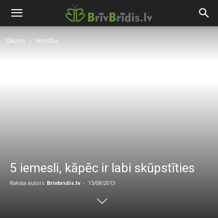
Sākums
Veselība
5 iemesli, kāpēc ir labi skūpstīties
Raksta autors
Brivbridis.lv
-
15/08/2013