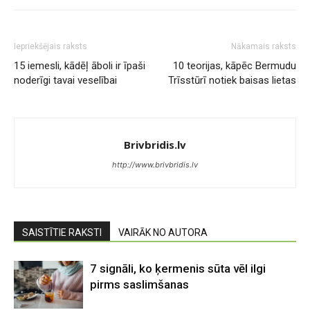
Iepriekšējais raksts
Nākamais raksts
15 iemesli, kādēļ āboli ir īpaši
10 teorijas, kāpēc Bermudu
noderīgi tavai veselībai
Trīsstūrī notiek baisas lietas
Brivbridis.lv
http://www.brivbridis.lv
SAISTĪTIE RAKSTI
VAIRĀK NO AUTORA
7 signāli, ko ķermenis sūta vēl ilgi
pirms saslimšanas