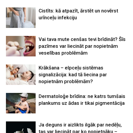
Cistīts: kā atpazīt, ārstēt un novērst
urīnceļu infekciju
Vai tava mute cenšas tevi brīdināt? Šīs
pazīmes var liecināt par nopietnām
veselības problēmām
Krākšana – elpceļu sistēmas
signalizācija: kad tā liecina par
nopietnām problēmām?
Dermatoloģe brīdina: ne katrs tumšais
plankums uz ādas ir tikai pigmentācija
Ja deguns ir aizlikts ilgāk par nedēļu,
tas var liecināt par ko nopietnāku –