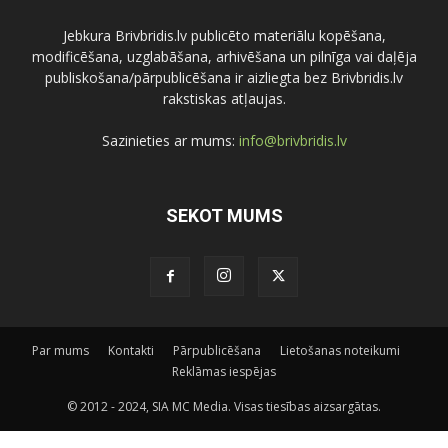
Jebkura Brivbridis.lv publicēto materiālu kopēšana,
modificēšana, uzglabāšana, arhivēšana un pilnīga vai daļēja
publiskošana/pārpublicēšana ir aizliegta bez Brivbridis.lv
rakstiskas atļaujas.
Sazinieties ar mums:
info@brivbridis.lv
SEKOT MUMS
Par mums
Kontakti
Pārpublicēšana
Lietošanas noteikumi
Reklāmas iespējas
© 2012 - 2024, SIA MC Media. Visas tiesības aizsargātas.