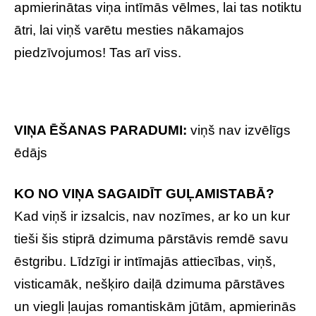
apmierinātas viņa intīmās vēlmes, lai tas notiktu
ātri, lai viņš varētu mesties nākamajos
piedzīvojumos! Tas arī viss.
VIŅA ĒŠANAS PARADUMI:
viņš nav izvēlīgs
ēdājs
KO NO VIŅA SAGAIDĪT GUĻAMISTABĀ?
Kad viņš ir izsalcis, nav nozīmes, ar ko un kur
tieši šis stiprā dzimuma pārstāvis remdē savu
ēstgribu. Līdzīgi ir intīmajās attiecības, viņš,
visticamāk, nešķiro daiļā dzimuma pārstāves
un viegli ļaujas romantiskām jūtām, apmierinās