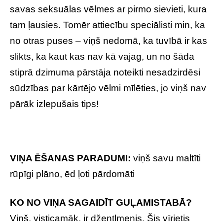
savas seksuālas vēlmes ar pirmo sievieti, kura
tam ļausies. Tomēr attiecību speciālisti min, ka
no otras puses – viņš nedomā, ka tuvībā ir kas
slikts, ka kaut kas nav kā vajag, un no šāda
stiprā dzimuma pārstāja noteikti nesadzirdēsi
sūdzības par kārtējo vēlmi mīlēties, jo viņš nav
pārāk izlepušais tips!
VIŅA ĒŠANAS PARADUMI:
viņš savu maltīti
rūpīgi plāno, ēd ļoti pārdomāti
KO NO VIŅA SAGAIDĪT GUĻAMISTABĀ?
Viņš, visticamāk, ir džentlmenis. Šis vīrietis