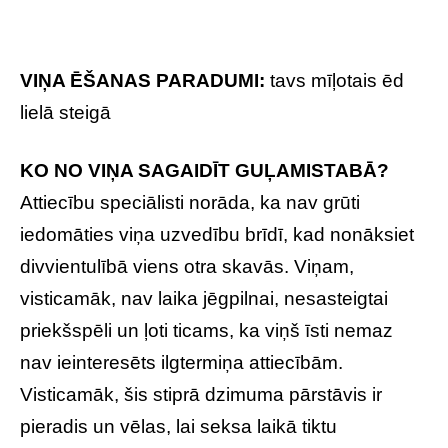
VIŅA ĒŠANAS PARADUMI:
tavs mīļotais ēd
lielā steigā
KO NO VIŅA SAGAIDĪT GUĻAMISTABĀ?
Attiecību speciālisti norāda, ka nav grūti
iedomāties viņa uzvedību brīdī, kad nonāksiet
divvientulībā viens otra skavās. Viņam,
visticamāk, nav laika jēgpilnai, nesasteigtai
priekšspēli un ļoti ticams, ka viņš īsti nemaz
nav ieinteresēts ilgtermiņa attiecībām.
Visticamāk, šis stiprā dzimuma pārstāvis ir
pieradis un vēlas, lai seksa laikā tiktu