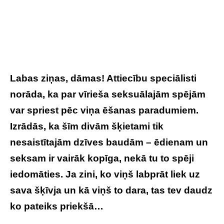
Labas ziņas, dāmas! Attiecību speciālisti
norāda, ka par vīrieša seksuālajām spējām
var spriest pēc viņa ēšanas paradumiem.
Izrādās, ka šīm divām šķietami tik
nesaistītajām dzīves baudām – ēdienam un
seksam ir vairāk kopīga, nekā tu to spēji
iedomāties. Ja zini, ko viņš labprāt liek uz
sava šķīvja un kā viņš to dara, tas tev daudz
ko pateiks priekšā…