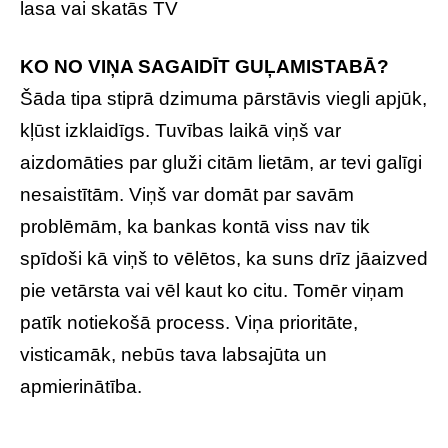
lasa vai skatās TV
KO NO VIŅA SAGAIDĪT GUĻAMISTABĀ?
Šāda tipa stiprā dzimuma pārstāvis viegli apjūk,
kļūst izklaidīgs. Tuvības laikā viņš var
aizdomāties par gluži citām lietām, ar tevi galīgi
nesaistītām. Viņš var domāt par savām
problēmām, ka bankas kontā viss nav tik
spīdoši kā viņš to vēlētos, ka suns drīz jāaizved
pie vetārsta vai vēl kaut ko citu. Tomēr viņam
patīk notiekošā process. Viņa prioritāte,
visticamāk, nebūs tava labsajūta un
apmierinātība.