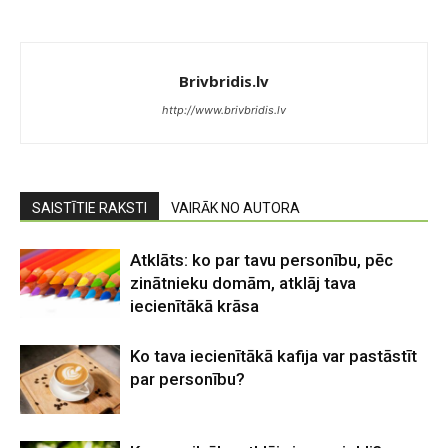
Brivbridis.lv
http://www.brivbridis.lv
SAISTĪTIE RAKSTI
VAIRĀK NO AUTORA
Atklāts: ko par tavu personību, pēc
zinātnieku domām, atklāj tava
iecienītākā krāsa
Ko tava iecienītākā kafija var pastāstīt
par personību?