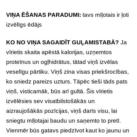
VIŅA ĒŠANAS PARADUMI:
tavs mīļotais ir ļoti
izvēlīgs ēdājs
KO NO VIŅA SAGAIDĪT GUĻAMISTABĀ?
Ja
vīrietis skaita apēstā kalorijas, uzņemtos
proteīnus un ogļhidrātus, tātad viņš izvēlas
veselīgu pārtiku. Viņš zina visas priekšrocības,
ko sniedz pareizs uzturs. Tāpēc tieši tāds pats
viņš, visticamāk, būs arī gultā. Šis vīrietis
izvēlēsies sev visatbilstošākās un
aizraujošākās pozīcijas, viņš darīs visu, lai
sniegtu mīļotajai baudu un saņemto to pretī.
Vienmēr būs gatavs piedzīvot kaut ko jaunu un