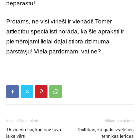
neparastu!
Protams, ne visi vīrieši ir vienādi! Tomēr
attiecību speciālisti norāda, ka šie apraksti ir
piemērojami lielai daļai stiprā dzimuma
pārstāvju! Viela pārdomām, vai ne?
Iepriekšējais raksts
Nākamais raksts
16 vīriešu tipi, kuri nav tava
4 viltības, kā gudri izvēlēties
laika vērti
tehnikas ierīces