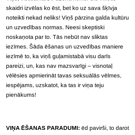
skaidri izvēlas ko ēst, bet ko uz sava šķīvja
noteikti nekad neliks! Viņš pārzina galda kultūru
un uzvedības normas. Neesi skeptiski
noskaņota par to. Tās nebūt nav sliktas
iezīmes. Šāda ēšanas un uzvedības maniere
iezīmē to, ka viņš guļamistabā visu darīs
pareizi, un, kas nav mazsvarīgi – visnotaļ
vēlēsies apmierināt tavas seksuālās vēlmes,
iespējams, uzskatot, ka tas ir viņa teju
pienākums!
VIŅA ĒŠANAS PARADUMI:
ēd pavirši, to darot