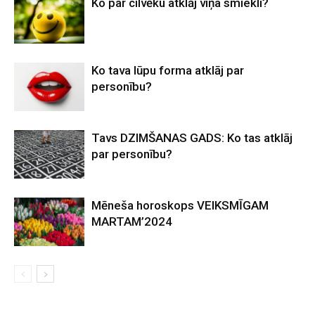
Ko par cilvēku atklāj viņa smiekli?
Ko tava lūpu forma atklāj par
personību?
Tavs DZIMŠANAS GADS: Ko tas atklāj
par personību?
Mēneša horoskops VEIKSMĪGAM
MARTAM’2024