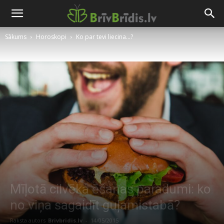
Sākums
Horoskopi
Ko par tevi liecina...?
Mīļotā cilvēka ēšanas paradumi: ko
no viņa sagaidīt guļamistabā?
Raksta autors
Brivbridis.lv
-
14/05/2015