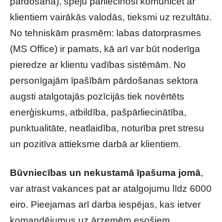
pārdošanā), spēju pārliecinoši komunicēt ar
klientiem vairākās valodās, tieksmi uz rezultātu.
No tehniskām prasmēm: labas datorprasmes
(MS Office) ir pamats, kā arī var būt noderīga
pieredze ar klientu vadības sistēmām. No
personīgajām īpašībām pārdošanas sektora
augsti atalgotajās pozīcijās tiek novērtēts
enerģiskums, atbildība, pašpārliecinātība,
punktualitāte, neatlaidība, noturība pret stresu
un pozitīva attieksme darbā ar klientiem.
Būvniecības un nekustamā īpašuma jomā
,
var atrast vakances pat ar atalgojumu līdz 6000
eiro. Pieejamas arī darba iespējas, kas ietver
komandējumus uz ārzemēm esošiem