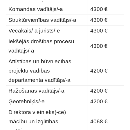
Komandas vadītājs/-a
4300 €
Struktūrvienības vadītājs/-a
4300 €
Vecākais/-ā jurists/-e
4300 €
Iekšējās drošības procesu
4300 €
vadītājs/-a
Attīstības un būvniecības
projektu vadības
4200 €
departamenta vadītājs/-a
Ražošanas vadītājs/-a
4200 €
Ģeotehniķis/-e
4200 €
Direktora vietnieks(-ce)
mācību un izglītības
4068 €