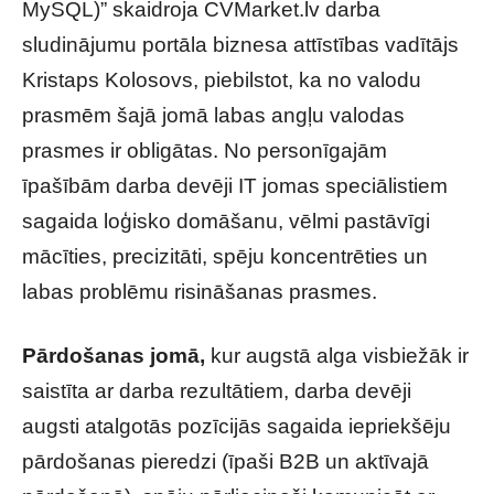
MySQL)” skaidroja CVMarket.lv darba
sludinājumu portāla biznesa attīstības vadītājs
Kristaps Kolosovs, piebilstot, ka no valodu
prasmēm šajā jomā labas angļu valodas
prasmes ir obligātas. No personīgajām
īpašībām darba devēji IT jomas speciālistiem
sagaida loģisko domāšanu, vēlmi pastāvīgi
mācīties, precizitāti, spēju koncentrēties un
labas problēmu risināšanas prasmes.
Pārdošanas jomā,
kur augstā alga visbiežāk ir
saistīta ar darba rezultātiem, darba devēji
augsti atalgotās pozīcijās sagaida iepriekšēju
pārdošanas pieredzi (īpaši B2B un aktīvajā