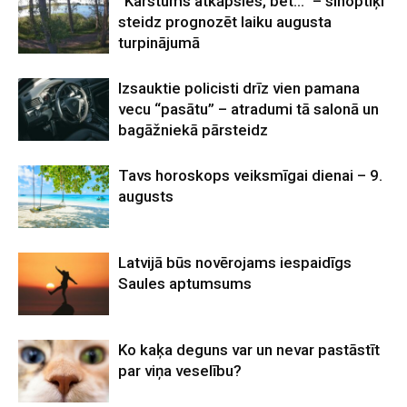
“Karstums atkāpsies, bet…” – sinoptiķi
steidz prognozēt laiku augusta
turpinājumā
Izsauktie policisti drīz vien pamana
vecu “pasātu” – atradumi tā salonā un
bagāžniekā pārsteidz
Tavs horoskops veiksmīgai dienai – 9.
augusts
Latvijā būs novērojams iespaidīgs
Saules aptumsums
Ko kaķa deguns var un nevar pastāstīt
par viņa veselību?