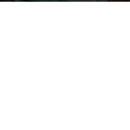
Photo by
Markus Spiske
on
Unsplash