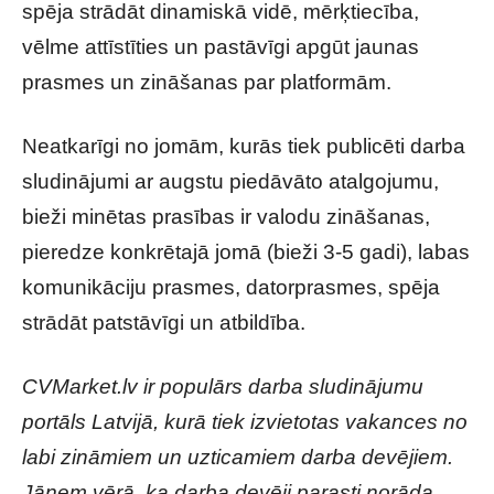
spēja strādāt dinamiskā vidē, mērķtiecība,
vēlme attīstīties un pastāvīgi apgūt jaunas
prasmes un zināšanas par platformām.
Neatkarīgi no jomām, kurās tiek publicēti darba
sludinājumi ar augstu piedāvāto atalgojumu,
bieži minētas prasības ir valodu zināšanas,
pieredze konkrētajā jomā (bieži 3-5 gadi), labas
komunikāciju prasmes, datorprasmes, spēja
strādāt patstāvīgi un atbildība.
CVMarket.lv ir populārs darba sludinājumu
portāls Latvijā, kurā tiek izvietotas vakances no
labi zināmiem un uzticamiem darba devējiem.
Jāņem vērā, ka darba devēji parasti norāda