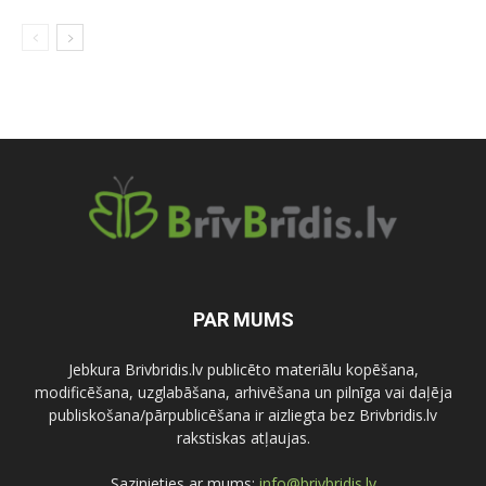
PAR MUMS
Jebkura Brivbridis.lv publicēto materiālu kopēšana,
modificēšana, uzglabāšana, arhivēšana un pilnīga vai daļēja
publiskošana/pārpublicēšana ir aizliegta bez Brivbridis.lv
rakstiskas atļaujas.
Sazinieties ar mums:
info@brivbridis.lv