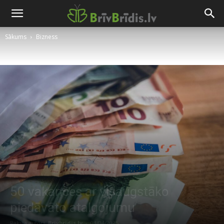
Sākums
Bizness
50 vakances ar visaugstāko
piedāvāto atalgojumu
Raksta autors
Brivbridis.lv
-
03/04/2025