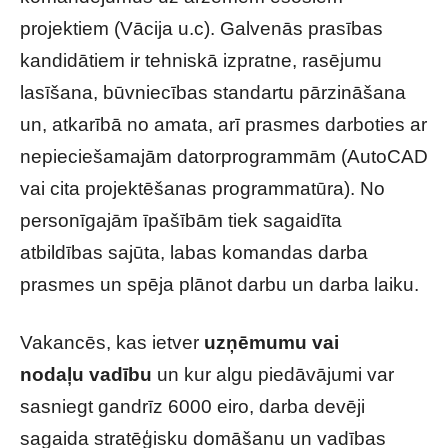
projektiem (Vācija u.c). Galvenās prasības
kandidātiem ir tehniskā izpratne, rasējumu
lasīšana, būvniecības standartu pārzināšana
un, atkarībā no amata, arī prasmes darboties ar
nepieciešamajām datorprogrammām (AutoCAD
vai cita projektēšanas programmatūra). No
personīgajām īpašībām tiek sagaidīta
atbildības sajūta, labas komandas darba
prasmes un spēja plānot darbu un darba laiku.
Vakancēs, kas ietver
uzņēmumu vai
nodaļu
vadību
un kur algu piedāvājumi var
sasniegt gandrīz 6000 eiro, darba devēji
sagaida stratēģisku domāšanu un vadības