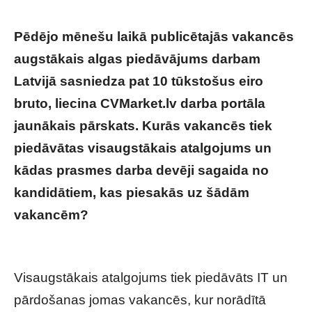
Pēdējo mēnešu laikā publicētajās vakancēs
augstākais algas piedāvājums darbam
Latvijā sasniedza pat 10 tūkstošus eiro
bruto, liecina CVMarket.lv darba portāla
jaunākais pārskats. Kurās vakancēs tiek
piedāvātas visaugstākais atalgojums un
kādas prasmes darba devēji sagaida no
kandidātiem, kas piesakās uz šādām
vakancēm?
50 vakances ar visaugstāko
piedāvāto atalgojumu
Visaugstākais atalgojums tiek piedāvāts IT un
pārdošanas jomas vakancēs, kur norādītā