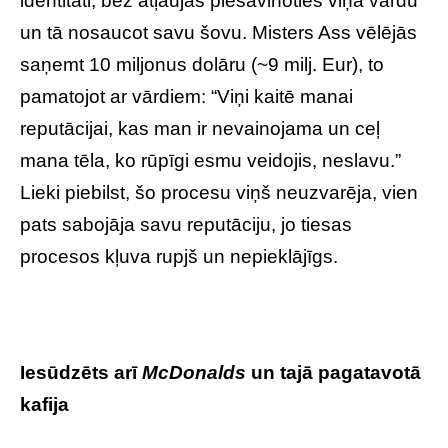
identitāti, bez atļaujas piesavinoties viņa vārdu
un tā nosaucot savu šovu. Misters Ass vēlējās
saņemt 10 miljonus dolāru (~9 milj. Eur), to
pamatojot ar vārdiem: “Viņi kaitē manai
reputācijai, kas man ir nevainojama un ceļ
mana tēla, ko rūpīgi esmu veidojis, neslavu.”
Lieki piebilst, šo procesu viņš neuzvarēja, vien
pats sabojāja savu reputāciju, jo tiesas
procesos kļuva rupjš un nepieklājīgs.
Iesūdzēts arī
McDonalds
un tajā pagatavotā
kafija