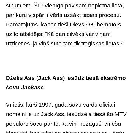
sīkumiem. Šī ir vienīgā pavisam nopietnā lieta,
par kuru vispār ir vērts uzsākt tiesas procesu.
Pamatojums, kāpēc tieši Dievs? Gubernators
uz to atbildējis: “Kā gan cilvēks var viņam
uzticēties, ja viņš sūta tam tik traģiskas lietas?”
Džeks Ass (Jack Ass) iesūdz tiesā ekstrēmo
šovu
Jackass
Vīrietis, kurš 1997. gadā savu vārdu oficiāli
nomainījis uz Jack Ass, iesūdzēja tiesā šo MTV
populāro šovu par to, ka viņi nozaguši vīrieša