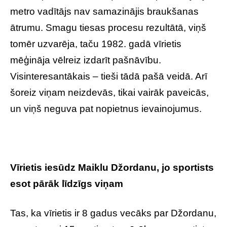
metro vadītājs nav samazinājis braukšanas
ātrumu. Smagu tiesas procesu rezultātā, viņš
tomēr uzvarēja, taču 1982. gadā vīrietis
mēģināja vēlreiz izdarīt pašnāvību.
Visinteresantākais – tieši tādā pašā veidā. Arī
šoreiz viņam neizdevās, tikai vairāk paveicās,
un viņš neguva pat nopietnus ievainojumus.
Vīrietis iesūdz Maiklu Džordanu, jo sportists
esot pārāk līdzīgs viņam
Tas, ka vīrietis ir 8 gadus vecāks par Džordanu,