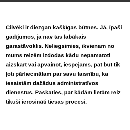
Cilvēki ir diezgan kašķīgas būtnes. Jā, īpaši
gadījumos, ja nav tas labākais
garastāvoklis. Neliegsimies, ikvienam no
mums reizēm izdodas kādu nepamatoti
aizskart vai apvainot, iespējams, pat būt tik
ļoti pārliecinātam par savu taisnību, ka
iesaistām dažādus administratīvos
dienestus. Paskaties, par kādām lietām reiz
tikuši ierosināti tiesas procesi.