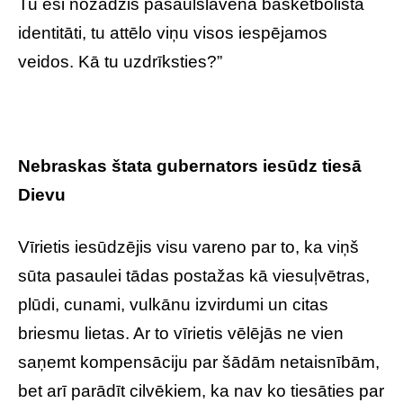
Tu esi nozadzis pasaulslavenā basketbolista
identitāti, tu attēlo viņu visos iespējamos
veidos. Kā tu uzdrīksties?”
Nebraskas štata gubernators iesūdz tiesā
Dievu
Vīrietis iesūdzējis visu vareno par to, ka viņš
sūta pasaulei tādas postažas kā viesuļvētras,
plūdi, cunami, vulkānu izvirdumi un citas
briesmu lietas. Ar to vīrietis vēlējās ne vien
saņemt kompensāciju par šādām netaisnībām,
bet arī parādīt cilvēkiem, ka nav ko tiesāties par