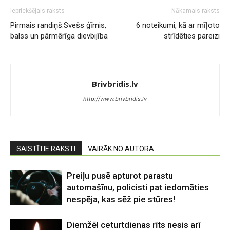
Iepriekšējais raksts
Nākamais raksts
Pirmais randiņš:Svešs ģīmis,
6 noteikumi, kā ar mīļoto
balss un pārmērīga dievbijība
strīdēties pareizi
Brivbridis.lv
http://www.brivbridis.lv
SAISTĪTIE RAKSTI
VAIRĀK NO AUTORA
Preiļu pusē apturot parastu
automašīnu, policisti pat iedomāties
nespēja, kas sēž pie stūres!
Diemžēl ceturtdienas rīts nesis arī