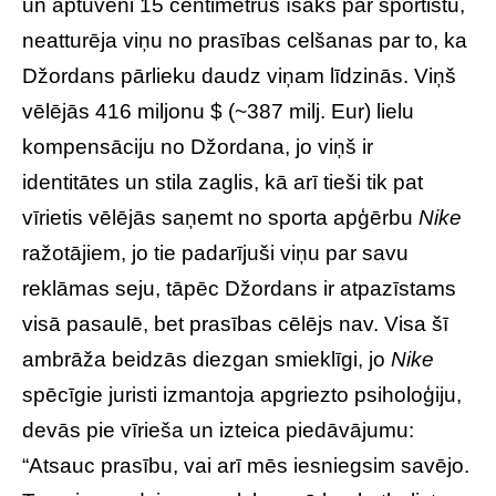
un aptuveni 15 centimetrus īsāks par sportistu,
neatturēja viņu no prasības celšanas par to, ka
Džordans pārlieku daudz viņam līdzinās. Viņš
vēlējās 416 miljonu $ (~387 milj. Eur) lielu
kompensāciju no Džordana, jo viņš ir
identitātes un stila zaglis, kā arī tieši tik pat
vīrietis vēlējās saņemt no sporta apģērbu
Nike
ražotājiem, jo tie padarījuši viņu par savu
reklāmas seju, tāpēc Džordans ir atpazīstams
visā pasaulē, bet prasības cēlējs nav. Visa šī
ambrāža beidzās diezgan smieklīgi, jo
Nike
spēcīgie juristi izmantoja apgriezto psiholoģiju,
devās pie vīrieša un izteica piedāvājumu:
“Atsauc prasību, vai arī mēs iesniegsim savējo.