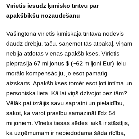
Vīrietis iesūdz ķīmisko tīrītvu par
apakšbikšu nozaudēšanu
Vašingtonā vīrietis ķīmiskajā tīrītavā nodevis
daudz drēbju, taču, saņemot tās atpakaļ, viņam
nebija atdotas vienas apakšbikses. Vīrietis
pieprasīja 67 miljonus $ (~62 miljoni Eur) lielu
morālo kompensāciju, jo esot pamatīgi
aizskarts. Apakšbikses tomēr esot ļoti intīma un
personiska lieta. Kā lai viņš dzīvojot bez tām?
Vēlāk pat izrāijis savu sapratni un pielaidību,
sakot, ka varot prasību samazināt līdz 54
miljoniem. Vīrietis tiesas sēdes laikā ir stāstījis,
ka uzņēmumam ir nepiedodama šāda rīcība,