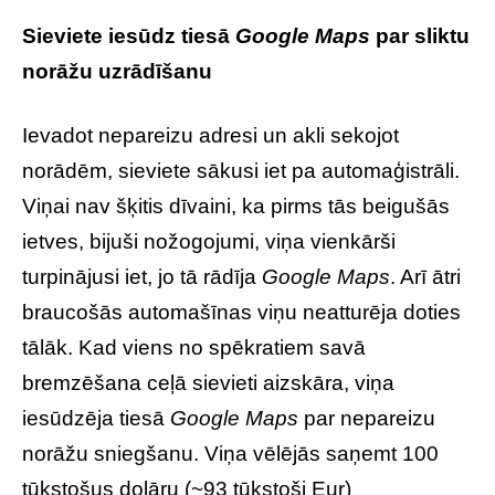
Sieviete iesūdz tiesā
Google Maps
par sliktu
norāžu uzrādīšanu
Ievadot nepareizu adresi un akli sekojot
norādēm, sieviete sākusi iet pa automaģistrāli.
Viņai nav šķitis dīvaini, ka pirms tās beigušās
ietves, bijuši nožogojumi, viņa vienkārši
turpinājusi iet, jo tā rādīja
Google Maps
. Arī ātri
braucošās automašīnas viņu neatturēja doties
tālāk. Kad viens no spēkratiem savā
bremzēšana ceļā sievieti aizskāra, viņa
iesūdzēja tiesā
Google Maps
par nepareizu
norāžu sniegšanu. Viņa vēlējās saņemt 100
tūkstošus dolāru (~93 tūkstoši Eur)