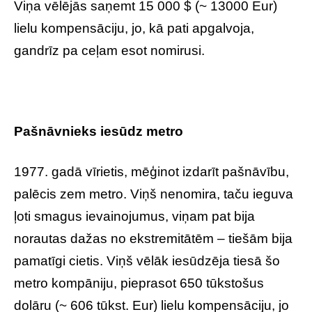
Viņa vēlējās saņemt 15 000 $ (~ 13000 Eur)
lielu kompensāciju, jo, kā pati apgalvoja,
gandrīz pa ceļam esot nomirusi.
Pašnāvnieks iesūdz metro
1977. gadā vīrietis, mēģinot izdarīt pašnāvību,
palēcis zem metro. Viņš nenomira, taču ieguva
ļoti smagus ievainojumus, viņam pat bija
norautas dažas no ekstremitātēm – tiešām bija
pamatīgi cietis. Viņš vēlāk iesūdzēja tiesā šo
metro kompāniju, pieprasot 650 tūkstošus
dolāru (~ 606 tūkst. Eur) lielu kompensāciju, jo