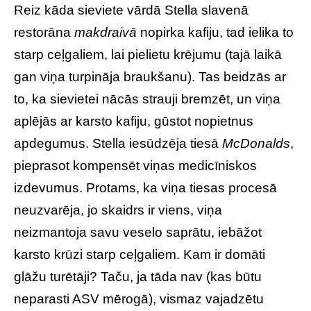
Reiz kāda sieviete vārdā Stella slavenā
restorāna
makdraivā
nopirka kafiju, tad ielika to
starp ceļgaliem, lai pielietu krējumu (tajā laikā
gan viņa turpināja braukšanu). Tas beidzās ar
to, ka sievietei nācās strauji bremzēt, un viņa
aplējās ar karsto kafiju, gūstot nopietnus
apdegumus. Stella iesūdzēja tiesā
McDonalds
,
pieprasot kompensēt viņas medicīniskos
izdevumus. Protams, ka viņa tiesas procesā
neuzvarēja, jo skaidrs ir viens, viņa
neizmantoja savu veselo saprātu, iebāžot
karsto krūzi starp ceļgaliem. Kam ir domāti
glāžu turētāji? Taču, ja tāda nav (kas būtu
neparasti ASV mērogā), vismaz vajadzētu