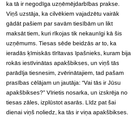
ka tā ir negodīga uzņēmējdarbības prakse.
Viņš uzstāja, ka cilvēkiem vajadzētu vairāk
gādāt pašiem par savām tiesībām un likt
maksāt tiem, kuri rīkojas tik nekaunīgi kā šis
uzņēmums. Tiesas sēde beidzās ar to, ka
ieradās ķīmiskās tīrītavas īpašnieks, kuram bija
rokās iestīvinātas apakšbikses, un viņš tās
parādīja tiesnesim, zvērinātajiem, tad pašam
prasības cēlājam un jautāja: “Vai tās ir Jūsu
apakšbikses?” Vīrietis nosarka, un izskrēja no
tiesas zāles, izplūstot asarās. Līdz pat šai
dienai viņš noliedz, ka tās ir viņa apakšbikses.