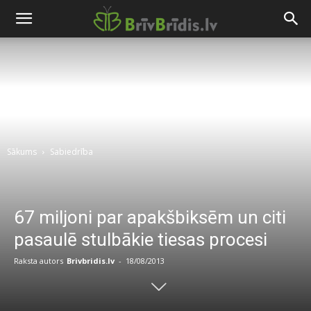
Sākums
Sabiedrība
67 miljoni par apakšbiksēm un citi
pasaulē stulbākie tiesas procesi
Raksta autors
Brivbridis.lv
-
18/08/2013