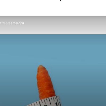
par vīrieša mantību