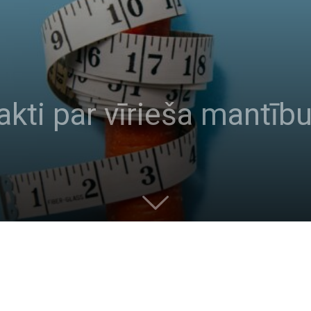
akti par vīrieša mantīb
ti par vīrieša mantību