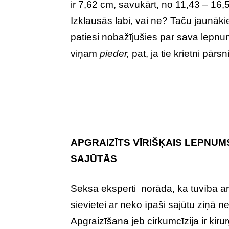
ir 7,62 cm, savukārt, no 11,43 – 16,
Izklausās labi, vai ne? Taču jaunākie 
patiesi nobažījušies par sava lepnum
viņam
pieder,
pat, ja tie krietni pā
APGRAIZĪTS VĪRIŠĶAIS LEPNUM
SAJŪTĀS
Seksa eksperti norāda, ka tuvība ar
sievietei ar neko īpaši sajūtu ziņā ne
Apgraizīšana jeb cirkumcīzija ir ķi