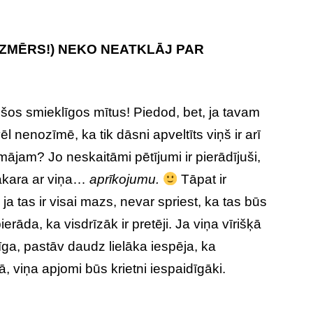
 IZMĒRS!) NEKO NEATKLĀJ PAR
t šos smieklīgos mītus! Piedod, bet, ja tavam
l nenozīmē, ka tik dāsni apveltīts viņš ir arī
jam? Jo neskaitāmi pētījumi ir pierādījuši,
akara ar viņa…
aprīkojumu.
Tāpat ir
ja tas ir visai mazs, nevar spriest, ka tas būs
ierāda, ka visdrīzāk ir pretēji. Ja viņa vīrišķā
īga, pastāv daudz lielāka iespēja, ka
, viņa apjomi būs krietni iespaidīgāki.