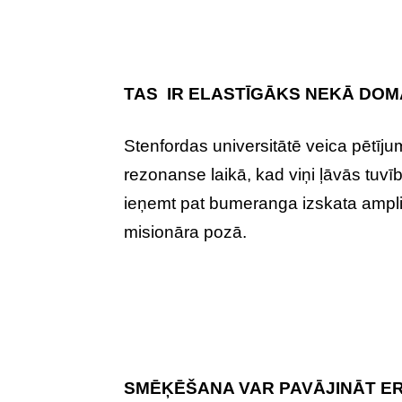
TAS IR ELASTĪGĀKS NEKĀ DOM
Stenfordas universitātē veica pētīju
rezonanse laikā, kad viņi ļāvās tuvīb
ieņemt pat bumeranga izskata amplit
misionāra pozā.
SMĒĶĒŠANA VAR PAVĀJINĀT E