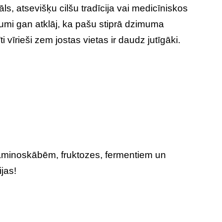
āls, atsevišķu cilšu tradīcija vai medicīniskos
jumi gan atklāj, ka pašu stiprā dzimuma
 vīrieši zem jostas vietas ir daudz jutīgāki.
 aminoskābēm, fruktozes, fermentiem un
ijas!