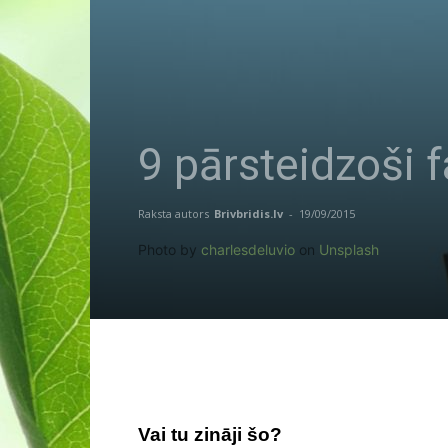
9 pārsteidzoši f
Raksta autors
Brivbridis.lv
-
19/09/2015
Photo by
charlesdeluvio
on
Unsplash
Vai tu zināji šo?
9 pārsteidzoši fak