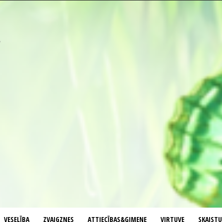
VESELĪBA
ZVAIGZNES
ATTIECĪBAS&ĢIMENE
VIRTUVE
SKAIST