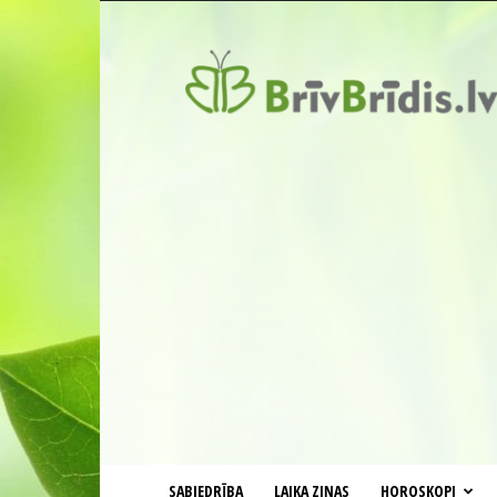
BrīvBrīdis.lv
SABIEDRĪBA
LAIKA ZIŅAS
HOROSKOPI