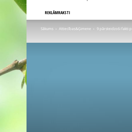
REKLĀMRAKSTI
Sākums
Attiecības&Ģimene
9 pārsteidzoši fakti 