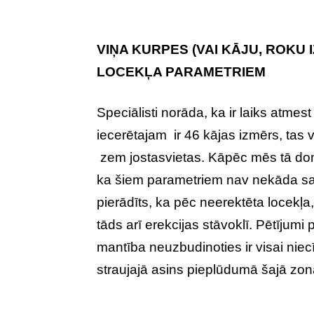
VIŅA KURPES (VAI KĀJU, ROKU
LOCEKĻA PARAMETRIEM
Speciālisti norāda, ka ir laiks atmes
iecerētajam ir 46 kājas izmērs, tas vē
zem jostasvietas. Kāpēc mēs tā domā
ka šiem parametriem nav nekāda s
pierādīts, ka pēc neerektēta locekļa, 
tāds arī erekcijas stāvoklī. Pētījumi p
mantība neuzbudinoties ir visai niec
straujajā asins pieplūdumā šajā zonā