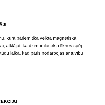
ĀJI
mu, kurā pāriem tika veikta magnētiskā
ai, atklājot, ka dzimumlocekļa līknes spēj
ūdu laikā, kad pāris nodarbojas ar tuvību
REKCIJU