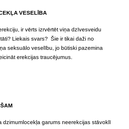
OCEKĻA VESELĪBA
ekciju, ir vērts izrvērtēt viņa dzīvesveidu
ti? Liekais svars? Šie ir tikai daži no
viņa seksuālo veselību, jo būtiski pazemina
veicināt erekcijas traucējumus.
AŠAM
eša dzimumlocekļa garums neerekcijas stāvoklī