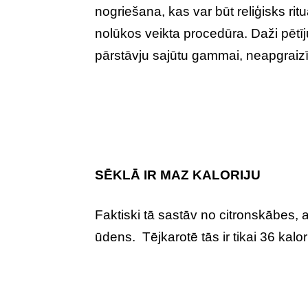
nogriešana, kas var būt reliģisks ritu
nolūkos veikta procedūra. Daži pētī
pārstāvju sajūtu gammai, neapgraizīti
SĒKLĀ IR MAZ KALORIJU
Faktiski tā sastāv no citronskābes,
ūdens. Tējkarotē tās ir tikai 36 kalor