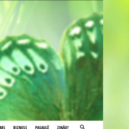
UMS
BIZNESS
PASAULĒ
ZINĀJI?