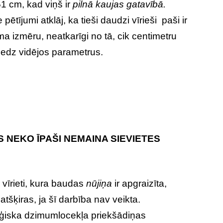
51 cm, kad viņš ir
pilnā kaujas gatavībā.
pētījumi atklāj, ka tieši daudzi vīrieši paši ir
a izmēru, neatkarīgi no tā, cik centimetru
rsniedz vidējos parametrus.
S NEKO ĪPAŠI NEMAINA SIEVIETES
 vīrieti, kura baudas
nūjiņa
ir apgraizīta,
atšķiras, ja šī darbība nav veikta.
rurģiska dzimumlocekļa priekšādiņas