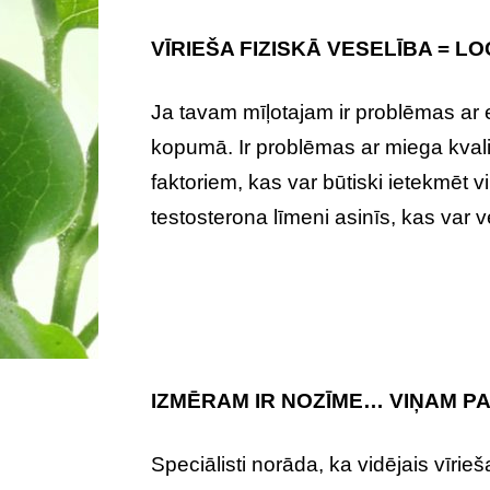
VĪRIEŠA FIZISKĀ VESELĪBA = L
Ja tavam mīļotajam ir problēmas ar er
kopumā. Ir problēmas ar miega kvalitā
faktoriem, kas var būtiski ietekmēt 
testosterona līmeni asinīs, kas var 
IZMĒRAM IR NOZĪME… VIŅAM P
Speciālisti norāda, ka vidējais vīri