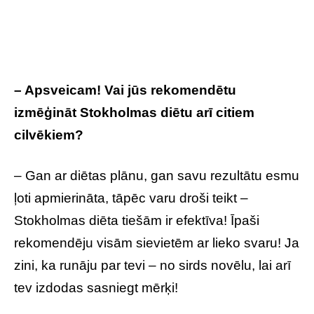
– Apsveicam! Vai jūs rekomendētu
izmēģināt Stokholmas diētu arī citiem
cilvēkiem?
– Gan ar diētas plānu, gan savu rezultātu esmu
ļoti apmierināta, tāpēc varu droši teikt –
Stokholmas diēta tiešām ir efektīva! Īpaši
rekomendēju visām sievietēm ar lieko svaru! Ja
zini, ka runāju par tevi – no sirds novēlu, lai arī
tev izdodas sasniegt mērķi!