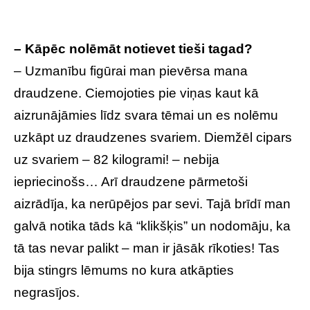
– Kāpēc nolēmāt notievet tieši tagad?
– Uzmanību figūrai man pievērsa mana
draudzene. Ciemojoties pie viņas kaut kā
aizrunājāmies līdz svara tēmai un es nolēmu
uzkāpt uz draudzenes svariem. Diemžēl cipars
uz svariem – 82 kilogrami! – nebija
iepriecinošs… Arī draudzene pārmetoši
aizrādīja, ka nerūpējos par sevi. Tajā brīdī man
galvā notika tāds kā “klikšķis” un nodomāju, ka
tā tas nevar palikt – man ir jāsāk rīkoties! Tas
bija stingrs lēmums no kura atkāpties
negrasījos.