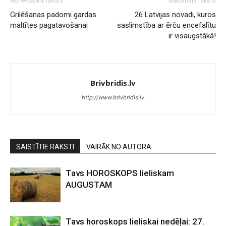
Iepriekšējais raksts
Nākamais raksts
Grilēšanas padomi gardas
26 Latvijas novadi, kuros
maltītes pagatavošanai
saslimstība ar ērču encefalītu
ir visaugstākā!
Brivbridis.lv
http://www.brivbridis.lv
SAISTĪTIE RAKSTI
VAIRĀK NO AUTORA
Tavs HOROSKOPS lieliskam
AUGUSTAM
Tavs horoskops lieliskai nedēļai: 27.