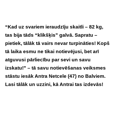
“Kad uz svariem ieraudzīju skaitli – 82 kg,
tas bija tāds “klikšķis” galvā. Sapratu –
pietiek, tālāk tā vairs nevar turpināties! Kopš
tā laika esmu ne tikai notievējusi, bet arī
atguvusi pārliecību par sevi un savu
izskatu!” – tā savu notievēšanas veiksmes
stāstu iesāk Antra Netcele (47) no Balviem.
Lasi tālāk un uzzini, kā Antrai tas izdevās!