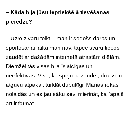
– Kāda bija jūsu iepriekšējā tievēšanas
pieredze?
– Uzreiz varu teikt – man ir sēdošs darbs un
sportošanai laika man nav, tāpēc svaru tiecos
zaudēt ar dažādām internetā atrastām diētām.
Diemžēl tās visas bija īslaicīgas un
neefektīvas. Visu, ko spēju pazaudēt, drīz vien
atguvu atpakaļ, turklāt dubultīgi. Manas rokas
nolaidās un es jau sāku sevi mierināt, ka “apaļš
arī ir forma”…