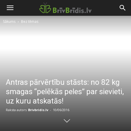
Sākums
Bez tēmas
Antras pārvērtību stāsts: no 82 kg
smagas “pelēkās peles” par sievieti,
uz kuru atskatās!
Raksta autors
Brivbridis.lv
-
10/06/2016