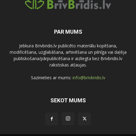
PAR MUMS
Jebkura Brivbridis.lv publicēto materiālu kopēšana,
modificēšana, uzglabāšana, arhivēšana un pilnīga vai daļēja
publiskošana/pārpublicēšana ir aizliegta bez Brivbridis.lv
rakstiskas atļaujas.
Sazinieties ar mums:
info@brivbridis.lv
SEKOT MUMS