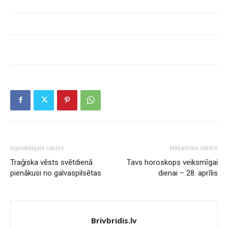
Iepriekšējais raksts
Nākamais raksts
Traģiska vēsts svētdienā
Tavs horoskops veiksmīgai
pienākusi no galvaspilsētas
dienai – 28. aprīlis
Brivbridis.lv