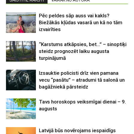
SAISTĪTIE RAKSTI
VAIRĀK NO AUTORA
Pēc peldes sāp auss vai kakls?
Biežākās kļūdas vasarā un kā no tām
izvairīties
“Karstums atkāpsies, bet…” – sinoptiķi
steidz prognozēt laiku augusta
turpinājumā
Izsauktie policisti drīz vien pamana
vecu “pasātu” – atradumi tā salonā un
bagāžniekā pārsteidz
Tavs horoskops veiksmīgai dienai – 9.
augusts
Latvijā būs novērojams iespaidīgs