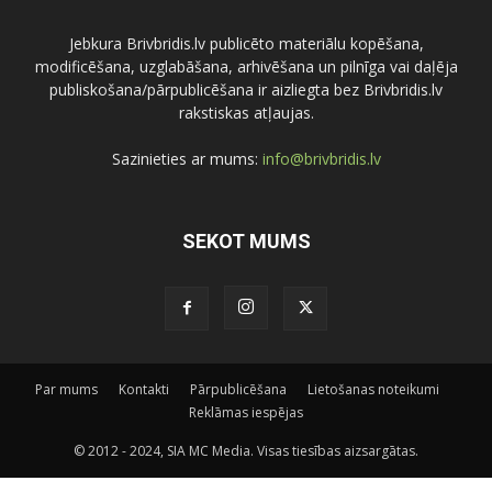
Jebkura Brivbridis.lv publicēto materiālu kopēšana,
modificēšana, uzglabāšana, arhivēšana un pilnīga vai daļēja
publiskošana/pārpublicēšana ir aizliegta bez Brivbridis.lv
rakstiskas atļaujas.
Sazinieties ar mums:
info@brivbridis.lv
SEKOT MUMS
Par mums
Kontakti
Pārpublicēšana
Lietošanas noteikumi
Reklāmas iespējas
© 2012 - 2024, SIA MC Media. Visas tiesības aizsargātas.