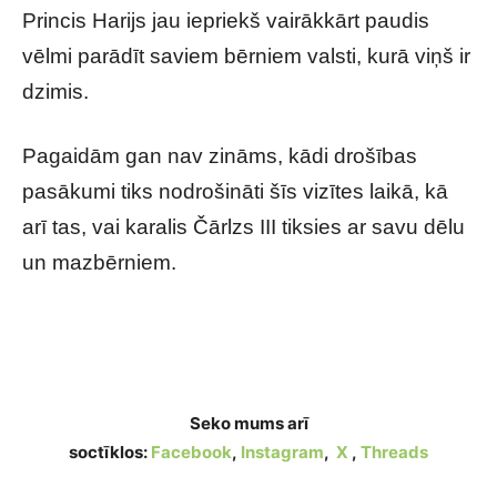
Princis Harijs jau iepriekš vairākkārt paudis
vēlmi parādīt saviem bērniem valsti, kurā viņš ir
dzimis.
Pagaidām gan nav zināms, kādi drošības
pasākumi tiks nodrošināti šīs vizītes laikā, kā
arī tas, vai karalis Čārlzs III tiksies ar savu dēlu
un mazbērniem.
Atklāta patiesība par Meganas Mārklas un
prinča Harija dzīvi ASV
Seko mums arī
soctīklos:
Facebook
,
Instagram
,
X
,
Threads