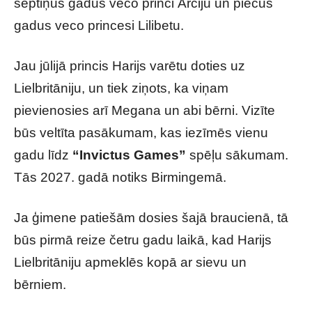
septiņus gadus veco princi Ārčiju un piecus
gadus veco princesi Lilibetu.
Jau jūlijā princis Harijs varētu doties uz
Lielbritāniju, un tiek ziņots, ka viņam
pievienosies arī Megana un abi bērni. Vizīte
būs veltīta pasākumam, kas iezīmēs vienu
gadu līdz
“Invictus Games”
spēļu sākumam.
Tās 2027. gadā notiks Birmingemā.
Ja ģimene patiešām dosies šajā braucienā, tā
būs pirmā reize četru gadu laikā, kad Harijs
Lielbritāniju apmeklēs kopā ar sievu un
bērniem.