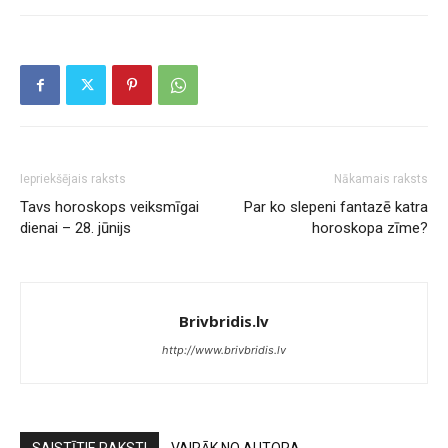
Iepriekšējais raksts
Nākamais raksts
Tavs horoskops veiksmīgai
Par ko slepeni fantazē katra
dienai – 28. jūnijs
horoskopa zīme?
Brivbridis.lv
http://www.brivbridis.lv