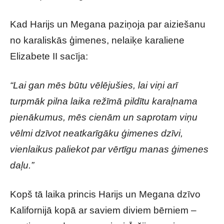
Kad Harijs un Megana paziņoja par aiziešanu
no karaliskās ģimenes, nelaiķe karaliene
Elizabete II sacīja:
“Lai gan mēs būtu vēlējušies, lai viņi arī
turpmāk pilna laika režīmā pildītu karaļnama
pienākumus, mēs cienām un saprotam viņu
vēlmi dzīvot neatkarīgāku ģimenes dzīvi,
vienlaikus paliekot par vērtīgu manas ģimenes
daļu.”
Kopš tā laika princis Harijs un Megana dzīvo
Kalifornijā kopā ar saviem diviem bērniem –