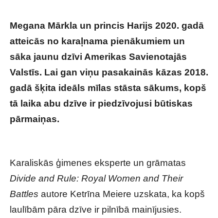
Megana Mārkla un princis Harijs 2020. gadā
atteicās no karaļnama pienākumiem un
sāka jaunu dzīvi Amerikas Savienotajās
Valstīs. Lai gan viņu pasakainās kāzas 2018.
gadā šķita ideāls mīlas stāsta sākums, kopš
tā laika abu dzīve ir piedzīvojusi būtiskas
pārmaiņas.
Atklāta patiesība par Meganas
Mārklas un prinča Harija dzīvi ASV
Karaliskās ģimenes eksperte un grāmatas
Divide and Rule: Royal Women and Their
Battles
autore Ketrīna Meiere uzskata, ka kopš
laulībām pāra dzīve ir pilnībā mainījusies.