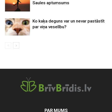
Saules aptumsums
Ko kaķa deguns var un nevar pastāstīt
par viņa veselību?
PAR MUMS