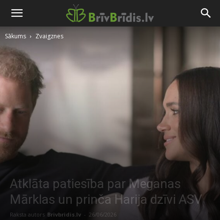
Sākums
Zvaigznes
Atklāta patiesība par Meganas
Mārklas un prinča Harija dzīvi ASV
Raksta autors
Brivbridis.lv
-
26/06/2026