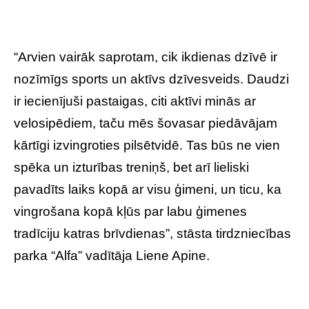
“Arvien vairāk saprotam, cik ikdienas dzīvē ir
nozīmīgs sports un aktīvs dzīvesveids. Daudzi
ir iecienījuši pastaigas, citi aktīvi minās ar
velosipēdiem, taču mēs šovasar piedāvājam
kārtīgi izvingroties pilsētvidē. Tas būs ne vien
spēka un izturības treniņš, bet arī lieliski
pavadīts laiks kopā ar visu ģimeni, un ticu, ka
vingrošana kopā kļūs par labu ģimenes
tradīciju katras brīvdienas”, stāsta tirdzniecības
parka “Alfa” vadītāja Liene Apine.