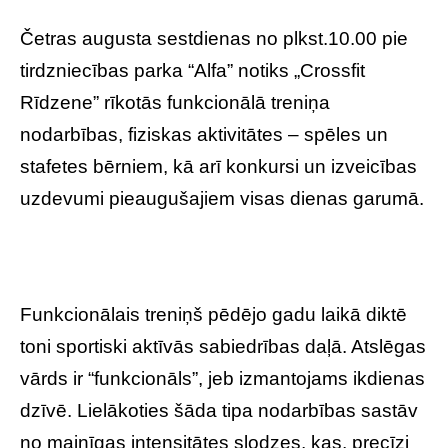
Četras augusta sestdienas no plkst.10.00 pie
tirdzniecības parka “Alfa” notiks „Crossfit
Rīdzene” rīkotās funkcionālā treniņa
nodarbības, fiziskas aktivitātes – spēles un
stafetes bērniem, kā arī konkursi un izveicības
uzdevumi pieaugušajiem visas dienas garumā.
Funkcionālais treniņš pēdējo gadu laikā diktē
toni sportiski aktīvās sabiedrības daļā. Atslēgas
vārds ir “funkcionāls”, jeb izmantojams ikdienas
dzīvē. Lielākoties šāda tipa nodarbības sastāv
no mainīgas intensitātes slodzes, kas, precīzi