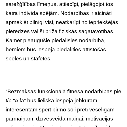
sarežģītības līmeņus, attiecīgi, pielāgojot tos
katra indivīda spējām. Nodarbības ir aicināti
apmeklēt pilnīgi visi, neatkarīgi no iepriekšējās
pieredzes vai šī brīža fiziskās sagatavotības.
Kamēr pieaugušie piedalīsies nodarbībā,
bērniem būs iespēja piedalīties attīstošās
spēlēs un stafetēs.
“Bezmaksas funkcionālā fitnesa nodarbības pie
t/p “Alfa” būs lieliska iespēja jebkuram
interesentam spert pirmo soli pretī veselīgām
pārmaiņām, dzīvesveida maiņai, motivācijas