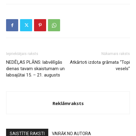
Iepriekšējais raksts
Nākamais raksts
NEDĒĻAS PLĀNS: labvēlīgās
Atkārtoti izdota grāmata “Topi
dienas tavam skaistumam un
vesels”
labsajūtai 15. – 21. augusts
Reklāmraksts
SAISTĪTIE RAKSTI
VAIRĀK NO AUTORA