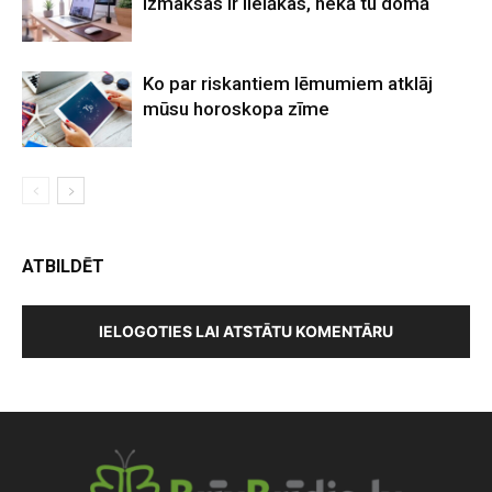
izmaksas ir lielākas, nekā tu domā
Ko par riskantiem lēmumiem atklāj
mūsu horoskopa zīme
ATBILDĒT
IELOGOTIES LAI ATSTĀTU KOMENTĀRU