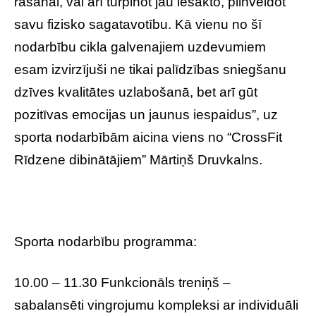
rašanai, vai arī turpinot jau iesākto, pilnveidot
savu fizisko sagatavotību. Kā vienu no šī
nodarbību cikla galvenajiem uzdevumiem
esam izvirzījuši ne tikai palīdzības sniegšanu
dzīves kvalitātes uzlabošanā, bet arī gūt
pozitīvas emocijas un jaunus iespaidus”, uz
sporta nodarbībām aicina viens no “CrossFit
Rīdzene dibinātājiem” Mārtiņš Druvkalns.
Sporta nodarbību programma:
10.00 – 11.30 Funkcionāls treniņš –
sabalansēti vingrojumu kompleksi ar individuāli