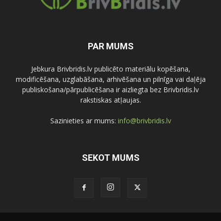
PAR MUMS
Jebkura Brivbridis.lv publicēto materiālu kopēšana,
modificēšana, uzglabāšana, arhivēšana un pilnīga vai daļēja
publiskošana/pārpublicēšana ir aizliegta bez Brivbridis.lv
rakstiskas atļaujas.
Sazinieties ar mums:
info@brivbridis.lv
SEKOT MUMS