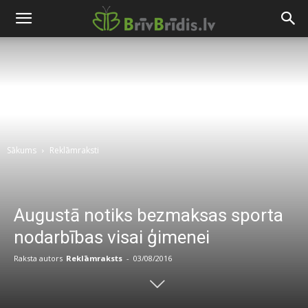
Sākums
Reklāmraksti
Augustā notiks bezmaksas sporta
nodarbības visai ģimenei
Raksta autors
Reklāmraksts
-
03/08/2016