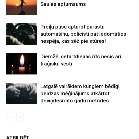
Saules aptumsums
Preiļu pusē apturot parastu
automašīnu, policisti pat iedomāties
nespēja, kas sēž pie stūres!
Diemžēl ceturtdienas rīts nesis arī
traģisku vēsti
Latgalē vairākiem kungiem bēdīgi
beidzas mēģinājums atkārtot
deviņdesmito gadu metodes
ATBILDĒT