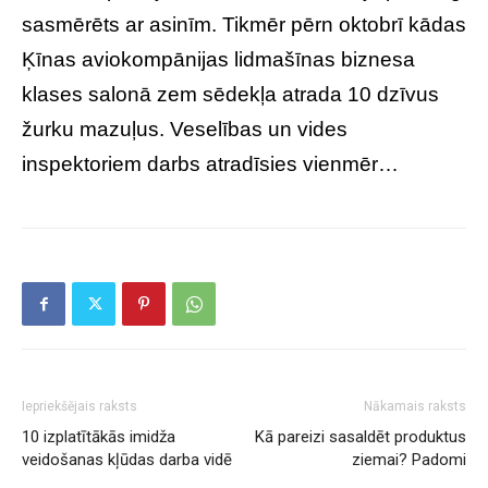
sasmērēts ar asinīm. Tikmēr pērn oktobrī kādas
Ķīnas aviokompānijas lidmašīnas biznesa
klases salonā zem sēdekļa atrada 10 dzīvus
žurku mazuļus. Veselības un vides
inspektoriem darbs atradīsies vienmēr…
Iepriekšējais raksts
Nākamais raksts
10 izplatītākās imidža
Kā pareizi sasaldēt produktus
veidošanas kļūdas darba vidē
ziemai? Padomi