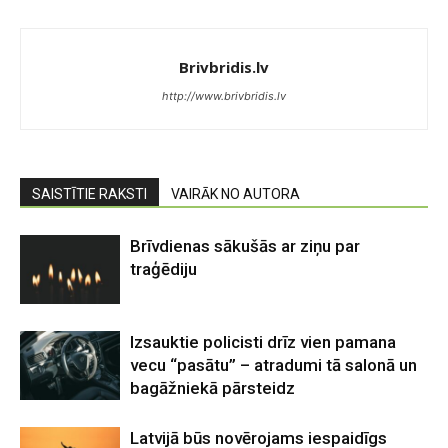
Brivbridis.lv
http://www.brivbridis.lv
SAISTĪTIE RAKSTI
VAIRĀK NO AUTORA
Brīvdienas sākušās ar ziņu par
traģēdiju
Izsauktie policisti drīz vien pamana
vecu “pasātu” – atradumi tā salonā un
bagāžniekā pārsteidz
Latvijā būs novērojams iespaidīgs