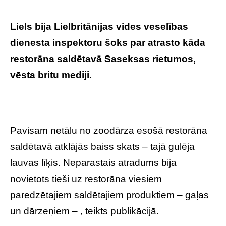
Liels bija Lielbritānijas vides veselības
dienesta inspektoru šoks par atrasto kāda
restorāna saldētavā Saseksas rietumos,
vēsta britu mediji.
Pavisam netālu no zoodārza esošā restorāna
saldētavā atklājās baiss skats – tajā gulēja
lauvas līķis. Neparastais atradums bija
novietots tieši uz restorāna viesiem
paredzētajiem saldētajiem produktiem – gaļas
un dārzeņiem – , teikts publikācijā.