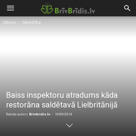
Sākums
Sabiedrība
Baiss inspektoru atradums kāda
restorāna saldētavā Lielbritānijā
Raksta autors
Brivbridis.lv
-
10/09/2014