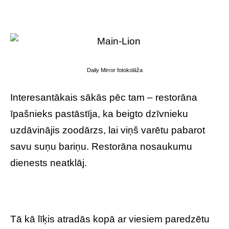
Daily Mirror fotokolāža
Interesantākais sākās pēc tam – restorāna
īpašnieks pastāstīja, ka beigto dzīvnieku
uzdāvinājis zoodārzs, lai viņš varētu pabarot
savu suņu bariņu. Restorāna nosaukumu
dienests neatklāj.
Tā kā līķis atradās kopā ar viesiem paredzētu