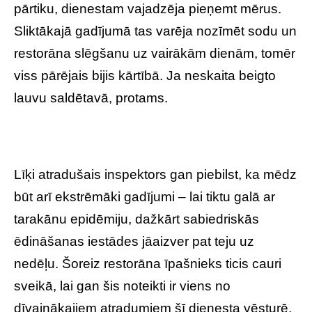
pārtiku, dienestam vajadzēja pieņemt mērus.
Sliktākajā gadījumā tas varēja nozīmēt sodu un
restorāna slēgšanu uz vairākām dienām, tomēr
viss pārējais bijis kārtībā. Ja neskaita beigto
lauvu saldētavā, protams.
Līķi atradušais inspektors gan piebilst, ka mēdz
būt arī ekstrēmāki gadījumi – lai tiktu galā ar
tarakānu epidēmiju, dažkārt sabiedriskās
ēdināšanas iestādes jāaizver pat teju uz
nedēļu. Šoreiz restorāna īpašnieks ticis cauri
sveikā, lai gan šis noteikti ir viens no
dīvainākajiem atradumiem šī dienesta vēsturē.