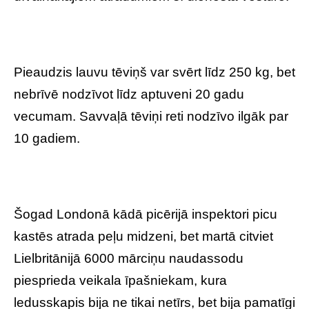
Pieaudzis lauvu tēviņš var svērt līdz 250 kg, bet
nebrīvē nodzīvot līdz aptuveni 20 gadu
vecumam. Savvaļā tēviņi reti nodzīvo ilgāk par
10 gadiem.
Šogad Londonā kādā picērijā inspektori picu
kastēs atrada peļu midzeni, bet martā citviet
Lielbritānijā 6000 mārciņu naudassodu
piesprieda veikala īpašniekam, kura
ledusskapis bija ne tikai netīrs, bet bija pamatīgi