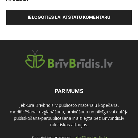
IELOGOTIES LAI ATSTĀTU KOMENTĀRU
PAR MUMS
Jebkura Brivbridis.lv publicēto materiālu kopēšana,
modificēšana, uzglabāšana, arhivēšana un pilnīga vai daļēja
publiskošana/pārpublicēšana ir aizliegta bez Brivbridis.lv
rakstiskas atļaujas.
Sazinieties ar mums:
info@brivbridis.lv