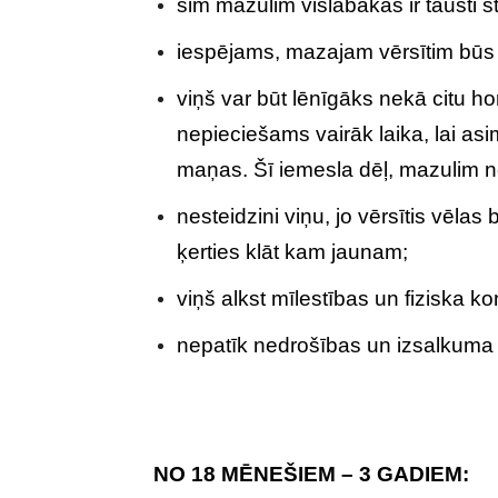
šim mazulim vislabākās ir tausti st
iespējams, mazajam vērsītim būs 
viņš var būt lēnīgāks nekā citu ho
nepieciešams vairāk laika, lai asi
maņas. Šī iemesla dēļ, mazulim ne
nesteidzini viņu, jo vērsītis vēla
ķerties klāt kam jaunam;
viņš alkst mīlestības un fiziska ko
nepatīk nedrošības un izsalkuma 
NO 18 MĒNEŠIEM – 3 GADIEM: