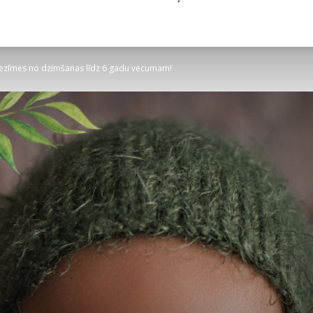
a iezīmes no dzimšanas līdz 6 gadu vecumam!