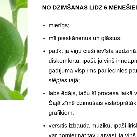
NO DZIMŠANAS LĪDZ 6 MĒNEŠIE
mierīgs;
mīl pieskārienus un glāstus;
patīk, ja viņu cieši ievīsta sedziņā, 
diskomfortu, īpaši, ja viņš ir ne
gadījumā vispirms pārliecinies pa
slēpjas
tajā;
labs ēdājs, taču šī procesa laikā 
Šajā zīmē dzimušais vislabprātāk
grafikiem;
vērsītis izbauda mūziku, īpaši li
var nomierināt tavu atvasi, ja viņš