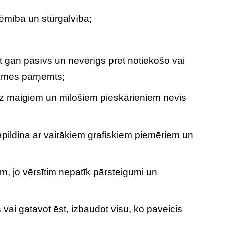
ēmība un stūrgalvība;
t gan pasīvs un nevērīgs pret notiekošo vai
kmes pārņemts;
 uz maigiem un mīlošiem pieskārieniem nevis
pildina ar vairākiem grafiskiem piemēriem un
m, jo vērsītim nepatīk pārsteigumi un
vai gatavot ēst, izbaudot visu, ko paveicis