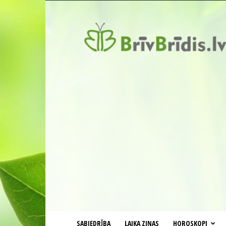
BrīvBrīdis.lv
SABIEDRĪBA
LAIKA ZIŅAS
HOROSKOPI