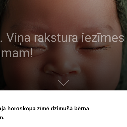
 Viņa rakstura iezīme
cumam!
šajā horoskopa zīmē dzimušā bērna
m.