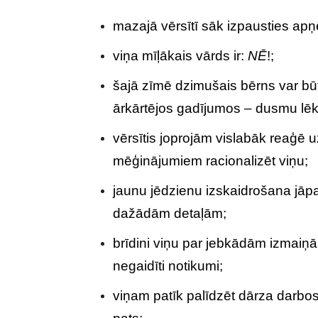
mazajā vērsītī sāk izpausties apņ
viņa mīļākais vārds ir:
NĒ
!;
šajā zīmē dzimušais bērns var bū
ārkārtējos gadījumos – dusmu lē
vērsītis joprojām vislabāk reaģē
mēģinājumiem racionalizēt viņu;
jaunu jēdzienu izskaidrošana jāpa
dažādām detaļām;
brīdini viņu par jebkādām izmaiņā
negaidīti notikumi;
viņam patīk palīdzēt dārza darbos 