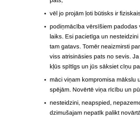
pats;
vēl jo projām ļoti būtisks ir fiziska
podiņmācība vērsīšiem padodas vai n
laiks. Esi pacietīga un nesteidzin
tam gatavs. Tomēr neaizmirsti pa
viss atrisināsies pats no sevis. Ja 
kļūs spītīgs un jūs sāksiet cīņu pa
māci viņam kompromisa mākslu un
spējām. Novērtē viņa rīcību un pū
nesteidzini, neapspied, nepazemo
dzimušajam nepatīk palikt novārt