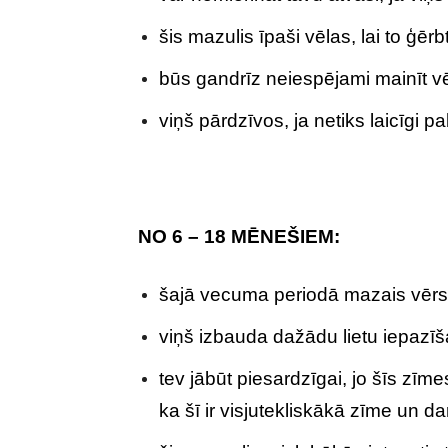
šis mazulis īpaši vēlas, lai to ģē
būs gandrīz neiespējami mainīt vē
viņš pārdzīvos, ja netiks laicīgi pa
NO 6 – 18 MĒNEŠIEM:
šajā vecuma periodā mazais vērsīti
viņš izbauda dažādu lietu iepazī
tev jābūt piesardzīgai, jo šīs zīme
ka šī ir visjutekliskākā zīme un dar