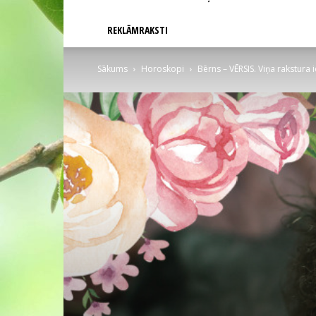
REKLĀMRAKSTI
Sākums
Horoskopi
Bērns – VĒRSIS. Viņa rakstur