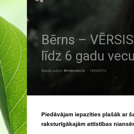
Bērns – VĒRSIS.
līdz 6 gadu ve
Raksta autors
Brivbridis.lv
-
14/06/2013
Piedāvājam iepazīties plašāk ar 
raksturīgākajām attīstības niansē