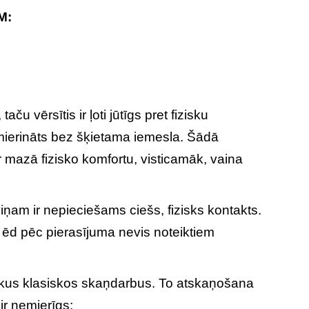
M:
taču vērsītis ir ļoti jūtīgs pret fizisku
apmierināts bez šķietama iemesla. Šādā
r mazā fizisko komfortu, visticamāk, vaina
viņam ir nepieciešams ciešs, fizisks kontakts.
 ēd pēc pierasījuma nevis noteiktiem
riskus klasiskos skaņdarbus. To atskaņošana
 ir nemierīgs;