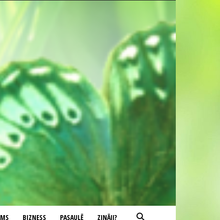
UMS
BIZNESS
PASAULĒ
ZINĀJI?