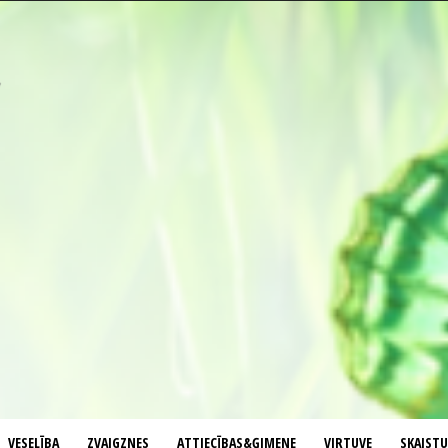
VESELĪBA
ZVAIGZNES
ATTIECĪBAS&ĢIMENE
VIRTUVE
SKAIST