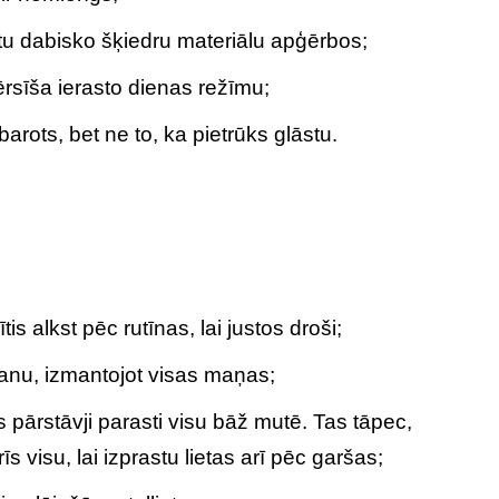
rbtu dabisko šķiedru materiālu apģērbos;
rsīša ierasto dienas režīmu;
barots, bet ne to, ka pietrūks glāstu.
s alkst pēc rutīnas, lai justos droši;
šanu, izmantojot visas maņas;
s pārstāvji parasti visu bāž mutē. Tas tāpec,
īs visu, lai izprastu lietas arī pēc garšas;