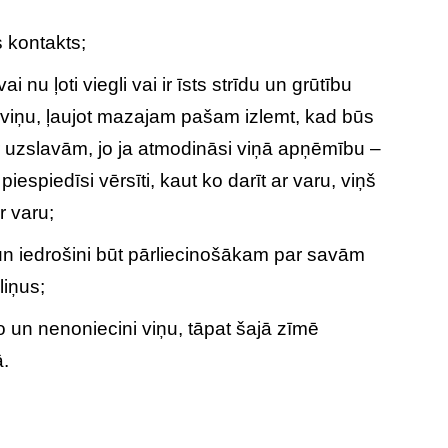
is kontakts;
u ļoti viegli vai ir īsts strīdu un grūtību
i viņu, ļaujot mazajam pašam izlemt, kad būs
r uzslavām, jo ja atmodināsi viņā apņēmību –
piespiedīsi vērsīti, kaut ko darīt ar varu, viņš
r varu;
 iedrošini būt pārliecinošākam par savām
liņus;
 un nenoniecini viņu, tāpat šajā zīmē
ā.