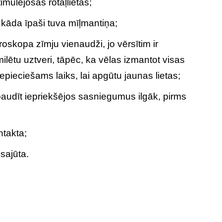
imulējošās rotaļlietas;
kāda īpaši tuva mīļmantiņa;
roskopa zīmju vienaudži, jo vērsītim ir
milētu uztveri, tāpēc, ka vēlas izmantot visas
pieciešams laiks, lai apgūtu jaunas lietas;
s baudīt iepriekšējos sasniegumus ilgāk, pirms
ntakta;
sajūta.