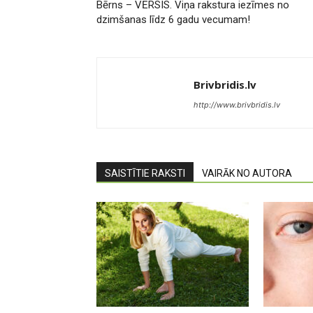
Bērns – VĒRSIS. Viņa rakstura iezīmes no
dzimšanas līdz 6 gadu vecumam!
Brivbridis.lv
http://www.brivbridis.lv
SAISTĪTIE RAKSTI
VAIRĀK NO AUTORA