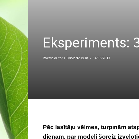
Eksperiments: 3
Raksta autors
Brivbridis.lv
-
14/06/2013
Pēc lasītāju vēlmes, turpinām at
dienām, par modeli šoreiz izvēloti