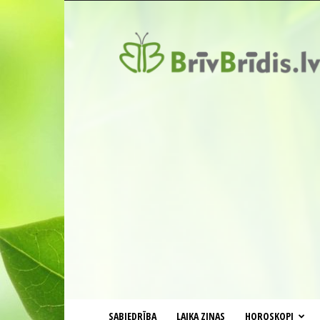
BrīvBrīdis.lv
SABIEDRĪBA
LAIKA ZIŅAS
HOROSKOPI