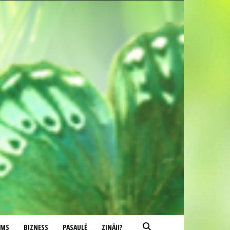
UMS
BIZNESS
PASAULĒ
ZINĀJI?