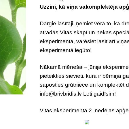
Uzzini, kā viņa sakomplektēja a
Dārgie lasītāji, ņemiet vērā to, ka drē
atradās Vitas skapī un nekas speciā
eksperimenta, varēsiet lasīt arī vi
eksperimentā iegūto!
Nākamā mēneša – jūnija eksperime
pieteikties sievieti, kura ir bērniņa g
saposties grūtniece un komplektēt dr
info@brivbridis.lv
Ļoti gaidīsim!
Vitas eksperimenta 2. nedēļas apģē