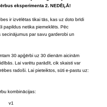
pģērbus eksperimenta 2. NEDĒĻĀ!
bes ir izvēlētas tikai tās, kas uz doto brīdi
li papildus netika piemeklēts. Pēc
ņas secinājumus par savu garderobi un
ntam 30 apģērbi uz 30 dienām aicinām
aidībās. Lai varētu parādīt, cik skaisti var
ēbes radoši. Lai pieteiktos, sūti e-pastu uz:
rbu kombinācijas: