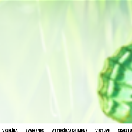
VESELĪBA
ZVAIGZNES
ATTIECĪBAS&ĢIMENE
VIRTUVE
SKAIST