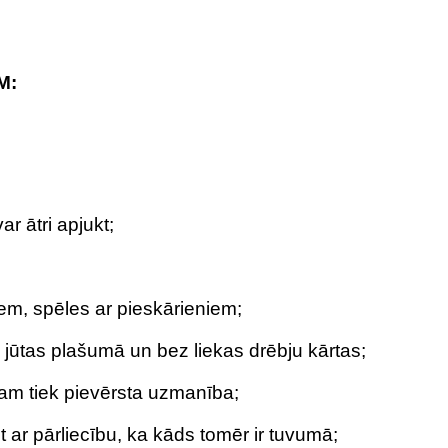
M:
r ātri apjukt;
jiem, spēles ar pieskārieniem;
 jūtas plašumā un bez liekas drēbju kārtas;
ņam tiek pievērsta uzmanība;
t ar pārliecību, ka kāds tomēr ir tuvumā;