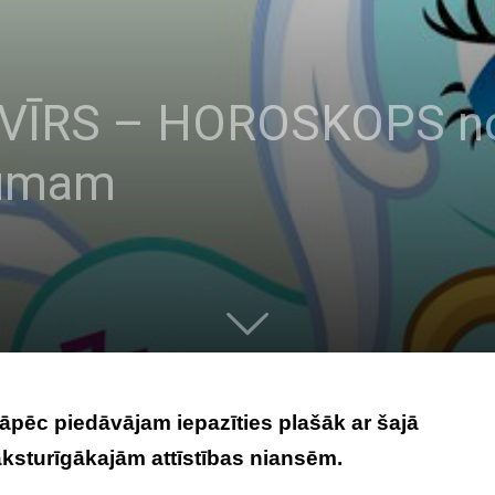
VĪRS – HOROSKOPS n
cumam
tāpēc piedāvājam iepazīties plašāk ar šajā
sturīgākajām attīstības niansēm.