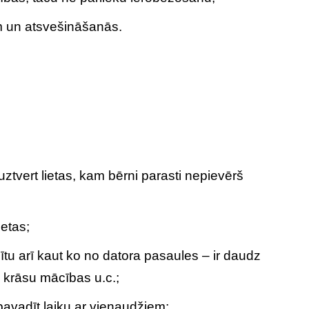
m un atsvešināšanās.
uztvert lietas, kam bērni parasti nepievērš
ietas;
ācītu arī kaut ko no datora pasaules – ir daudz
n krāsu mācības u.c.;
pavadīt laiku ar vienaudžiem;