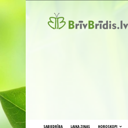
BrīvBrīdis.lv
SABIEDRĪBA
LAIKA ZIŅAS
HOROSKOPI