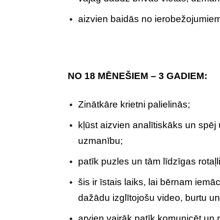
aizvien baidās no ierobežojumie
NO 18 MĒNEŠIEM – 3 GADIEM:
Zinātkāre krietni palielinās;
kļūst aizvien analītiskāks un spēj 
uzmanību;
patīk puzles un tām līdzīgas rotaļl
šis ir īstais laiks, lai bērnam iem
dažādu izglītojošu video, burtu u
arvien vairāk patīk komunicēt un 