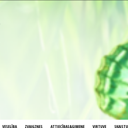
VESELĪBA
ZVAIGZNES
ATTIECĪBAS&ĢIMENE
VIRTUVE
SKAIST