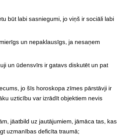
ūt labi sasniegumi, jo viņš ir sociāli labi
t nemierīgs un nepaklausīgs, ja nesaņem
auji un ūdensvīrs ir gatavs diskutēt un pat
 vecums, jo šīs horoskopa zīmes pārstāvji ir
lāku uzticību var izrādīt objektiem nevis
m, jāatbild uz jautājumiem, jāmāca tas, kas
ugt uzmanības deficīta traumā;