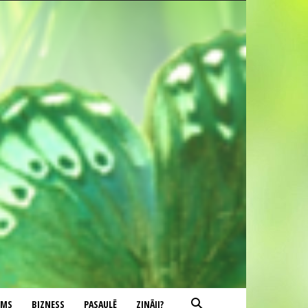
UMS
BIZNESS
PASAULĒ
ZINĀJI?