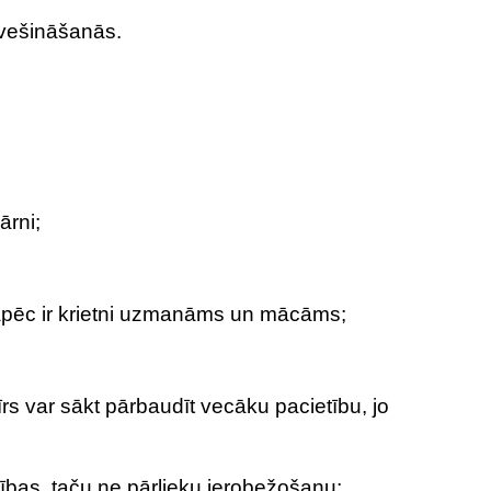
vešināšanās.
ārni;
 tāpēc ir krietni uzmanāms un mācāms;
 var sākt pārbaudīt vecāku pacietību, jo
ības, taču ne pārlieku ierobežošanu;