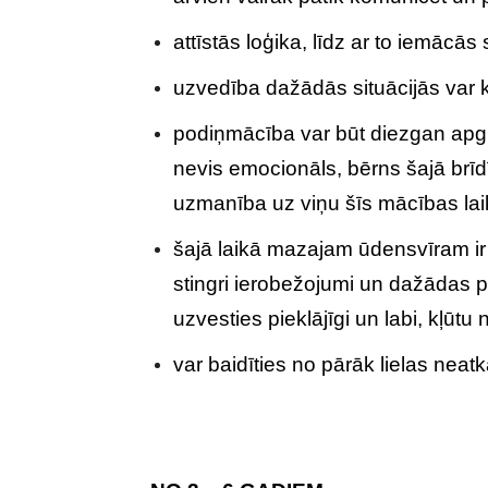
attīstās loģika, līdz ar to iemācās
uzvedība dažādās situācijās var 
podiņmācība var būt diezgan apgrū
nevis emocionāls, bērns šajā brīdī 
uzmanība uz viņu šīs mācības lai
šajā laikā mazajam ūdensvīram ir 
stingri ierobežojumi un dažādas p
uzvesties pieklājīgi un labi, kļūtu
var baidīties no pārāk lielas neatk