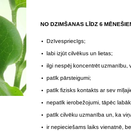
NO DZIMŠANAS LĪDZ 6 MĒNEŠIE
Dzīvespriecīgs;
labi izjūt cilvēkus un lietas;
ilgi nespēj koncentrēt uzmanību, va
patīk pārsteigumi;
patīk fizisks kontakts ar sev mīļa
nepatīk ierobežojumi, tāpēc labāk
patīk cilvēku uzmanība un, ka vi
ir nepieciešams laiks vienatnē, be