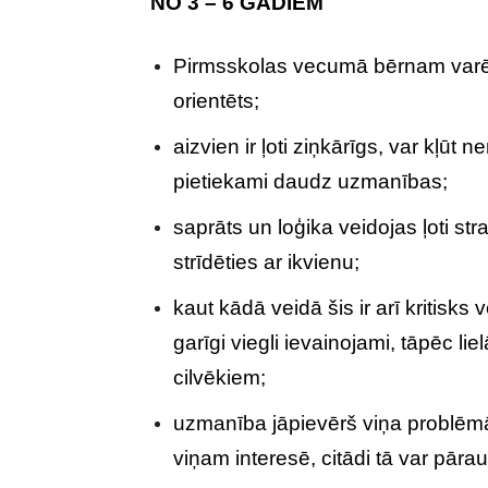
NO 3 – 6 GADIEM
Pirmsskolas vecumā bērnam varētu b
orientēts;
aizvien ir ļoti ziņkārīgs, var kļū
pietiekami daudz uzmanības;
saprāts un loģika veidojas ļoti str
strīdēties ar ikvienu;
kaut kādā veidā šis ir arī kritisks
garīgi viegli ievainojami, tāpēc lie
cilvēkiem;
uzmanība jāpievērš viņa problēmā
viņam interesē, citādi tā var pāra