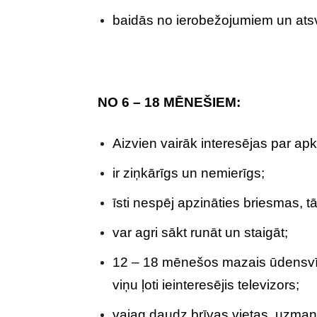
baidās no ierobežojumiem un ats
NO 6 – 18 MĒNEŠIEM:
Aizvien vairāk interesējas par apk
ir ziņkārīgs un nemierīgs;
īsti nespēj apzināties briesmas,
var agri sākt runāt un staigāt;
12 – 18 mēnešos mazais ūdensvīrs
viņu ļoti ieinteresējis televizors;
vajag daudz brīvas vietas, uzman