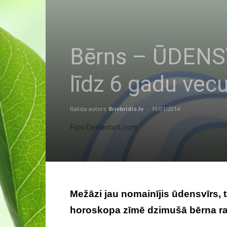
Bērns – ŪDENS
līdz 6 gadu ve
Raksta autors
Brivbridis.lv
-
19/01/2014
Foto:Deviantart.com
Mežāzi jau nomainījis ūdensvīrs,
horoskopa zīmē dzimušā bērna rak