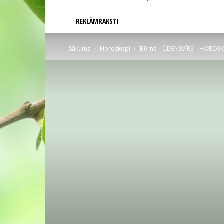
REKLĀMRAKSTI
Sākums
Horoskopi
Bērns – ŪDENSVĪRS – HOROSK