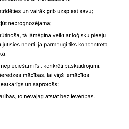
 strīdēties un vairāk grib uzspiest savu;
kļūt neprognozējama;
tinoša, tā jāmēģina veikt ar loģisku pieeju
jutīsies neērti, ja pārmērīgi tiks koncentrēta
kā;
nepieciešami īsi, konkrēti paskaidrojumi,
ieredzes mācības, lai viņš iemācītos
 neatkarīgs un saprotošs;
arības, to nevajag atstāt bez ievērības.