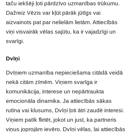
taču iekšēji ļoti pārdzīvo uzmanības trūkumu.
Dažreiz Vēzis var kļūt pārāk jūtīgs vai
aizvainots pat par nelielām lietām. Attiecībās
viņi visvairāk vēlas sajūtu, ka ir vajadzīgi un
svarīgi.
Dvīņi
Dvīņiem uzmanība nepieciešama citādā veidā
nekā citām zīmēm. Viņiem svarīga ir
komunikācija, interese un nepārtraukta
emocionāla dinamika. Ja attiecībās sākas
rutīna vai klusums, Dvīņi ļoti ātri zaudē interesi.
Viņiem patīk flirtēt, jokot un just, ka partneris
viņus joprojām ievēro. Dvīņi vēlas, lai attiecībās