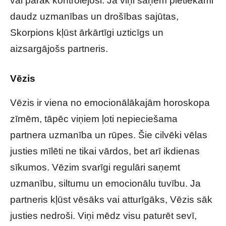
vai pārāk kontrolējoši. Ja viņi saņem pietiekami
daudz uzmanības un drošības sajūtas,
Skorpions kļūst ārkārtīgi uzticīgs un
aizsargājošs partneris.
Vēzis
Vēzis ir viena no emocionālākajām horoskopa
zīmēm, tāpēc viņiem ļoti nepieciešama
partnera uzmanība un rūpes. Šie cilvēki vēlas
justies mīlēti ne tikai vārdos, bet arī ikdienas
sīkumos. Vēzim svarīgi regulāri saņemt
uzmanību, siltumu un emocionālu tuvību. Ja
partneris kļūst vēsāks vai atturīgāks, Vēzis sāk
justies nedroši. Viņi mēdz visu paturēt sevī,