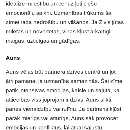
idealizē mīlestību un cer uz ļoti ciešu
emocionālu saikni. Uzmanības trūkums šai
zīmei rada nedrošību un vilšanos. Ja Zivis jūtas
mīlētas un novērtētas, viņas kļūst ārkārtīgi
maigas, uzticīgas un gādīgas.
Auns
Auns vēlas būt partnera dzīves centrā un ļoti
ātri pamana, ja uzmanība samazinās. Šai zīmei
patīk intensīvas emocijas, kaisle un sajūta, ka
attiecībās viss joprojām ir dzīvs. Auns slikti
panes vienaldzību vai rutīnu. Ja partneris kļūst
pārāk mierīgs vai atturīgs, Auns sāk provocēt
emocijas un konfliktus, lai atkal sajustu