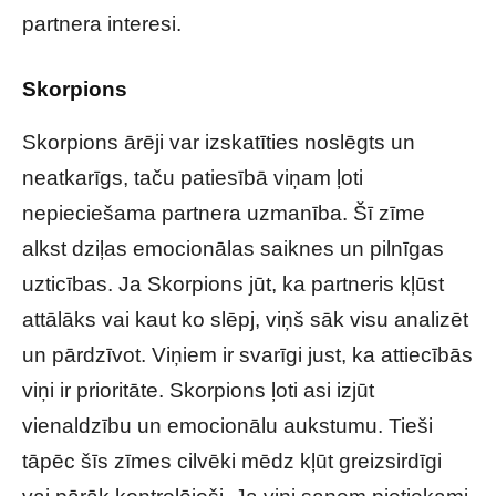
partnera interesi.
Skorpions
Skorpions ārēji var izskatīties noslēgts un
neatkarīgs, taču patiesībā viņam ļoti
nepieciešama partnera uzmanība. Šī zīme
alkst dziļas emocionālas saiknes un pilnīgas
uzticības. Ja Skorpions jūt, ka partneris kļūst
attālāks vai kaut ko slēpj, viņš sāk visu analizēt
un pārdzīvot. Viņiem ir svarīgi just, ka attiecībās
viņi ir prioritāte. Skorpions ļoti asi izjūt
vienaldzību un emocionālu aukstumu. Tieši
tāpēc šīs zīmes cilvēki mēdz kļūt greizsirdīgi