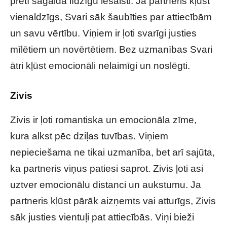
pretī sagaida līdzīgu iesaisti. Ja partneris kļūst
vienaldzīgs, Svari sāk šaubīties par attiecībām
un savu vērtību. Viņiem ir ļoti svarīgi justies
mīlētiem un novērtētiem. Bez uzmanības Svari
ātri kļūst emocionāli nelaimīgi un noslēgti.
Zivis
Zivis ir ļoti romantiska un emocionāla zīme,
kura alkst pēc dziļas tuvības. Viņiem
nepieciešama ne tikai uzmanība, bet arī sajūta,
ka partneris viņus patiesi saprot. Zivis ļoti asi
uztver emocionālu distanci un aukstumu. Ja
partneris kļūst pārāk aizņemts vai atturīgs, Zivis
sāk justies vientuļi pat attiecībās. Viņi bieži