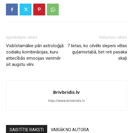
Iepriekšējais raksts
Nākamais raksts
Visbīstamākie pāri astroloģijā:
7 lietas, ko cilvēki slepeni vēlas
zodiaku kombinācijas, kuru
guļamistabā, bet reti pasaka
attiecībās emocijas vienmēr
skaļi
sit augstu vilni
Brivbridis.lv
http://www.brivbridis.lv
SAISTĪTIE RAKSTI
VAIRĀK NO AUTORA