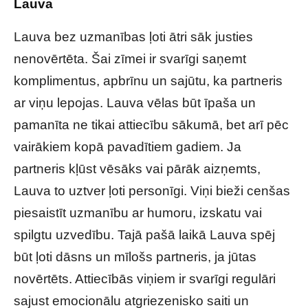
Lauva
Lauva bez uzmanības ļoti ātri sāk justies
nenovērtēta. Šai zīmei ir svarīgi saņemt
komplimentus, apbrīnu un sajūtu, ka partneris
ar viņu lepojas. Lauva vēlas būt īpaša un
pamanīta ne tikai attiecību sākumā, bet arī pēc
vairākiem kopā pavadītiem gadiem. Ja
partneris kļūst vēsāks vai pārāk aizņemts,
Lauva to uztver ļoti personīgi. Viņi bieži cenšas
piesaistīt uzmanību ar humoru, izskatu vai
spilgtu uzvedību. Tajā pašā laikā Lauva spēj
būt ļoti dāsns un mīlošs partneris, ja jūtas
novērtēts. Attiecībās viņiem ir svarīgi regulāri
sajust emocionālu atgriezenisko saiti un