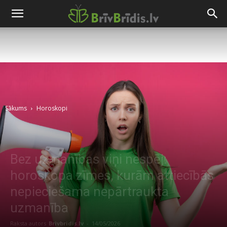
Sākums
Horoskopi
Bez uzmanības viņi nespēj:
horoskopa zīmes, kurām attiecībās
nepieciešama nepārtraukta
uzmanība
Raksta autors
Brivbridis.lv
-
14/05/2026