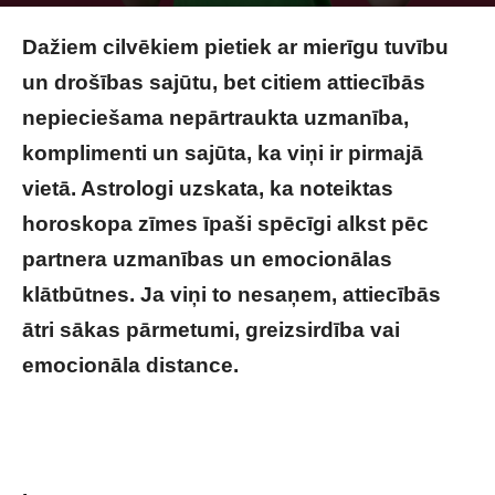
Image by stockking on Magnific
Dažiem cilvēkiem pietiek ar mierīgu tuvību
un drošības sajūtu, bet citiem attiecībās
nepieciešama nepārtraukta uzmanība,
komplimenti un sajūta, ka viņi ir pirmajā
vietā. Astrologi uzskata, ka noteiktas
horoskopa zīmes īpaši spēcīgi alkst pēc
partnera uzmanības un emocionālas
klātbūtnes. Ja viņi to nesaņem, attiecībās
ātri sākas pārmetumi, greizsirdība vai
emocionāla distance.
Bez uzmanības viņi
nespēj: horoskopa zīmes, kurām attiecībās
nepieciešama nepārtraukta uzmanība