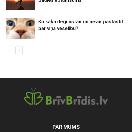
Saules aptumsums
Ko kaķa deguns var un nevar pastāstīt
par viņa veselību?
PAR MUMS