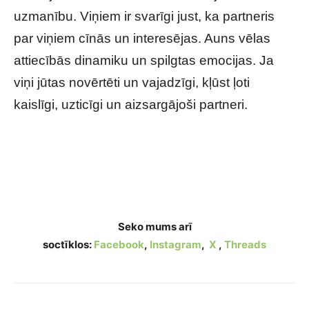
uzmanību. Viņiem ir svarīgi just, ka partneris
par viņiem cīnās un interesējas. Auns vēlas
attiecībās dinamiku un spilgtas emocijas. Ja
viņi jūtas novērtēti un vajadzīgi, kļūst ļoti
kaislīgi, uzticīgi un aizsargājoši partneri.
Bez uzmanības viņi nespēj: horoskopa zīmes,
kurām attiecībās nepieciešama nepārtraukta
uzmanība
Seko mums arī
soctīklos:
Facebook
,
Instagram
,
X
,
Threads