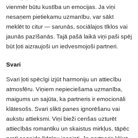
vienmēr būtu kustība un emocijas. Ja viņi
nesaņem pietiekamu uzmanību, var sākt
meklēt to citur — sarunās, sociālajos tīklos vai
jaunās pazīšanās. Tajā pašā laikā viņi paši spēj
būt ļoti aizraujoši un iedvesmojoši partneri.
Svari
Svari ļoti spēcīgi izjūt harmoniju un attiecību
atmosfēru. Viņiem nepieciešama uzmanība,
maigums un sajūta, ka partneris ir emocionāli
klātesošs. Svari slikti panes ignorēšanu vai
aukstu attieksmi. Viņi bieži cenšas uzturēt
attiecībās romantiku un skaistus mirkļus, tāpēc