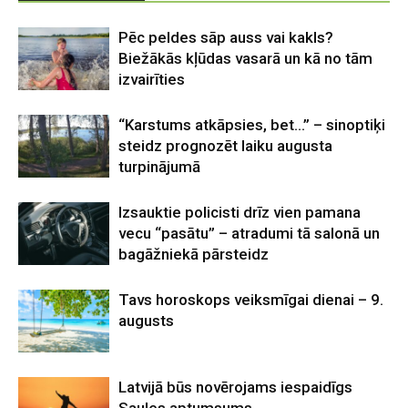
Pēc peldes sāp auss vai kakls?
Biežākās kļūdas vasarā un kā no tām
izvairīties
“Karstums atkāpsies, bet…” – sinoptiķi
steidz prognozēt laiku augusta
turpinājumā
Izsauktie policisti drīz vien pamana
vecu “pasātu” – atradumi tā salonā un
bagāžniekā pārsteidz
Tavs horoskops veiksmīgai dienai – 9.
augusts
Latvijā būs novērojams iespaidīgs