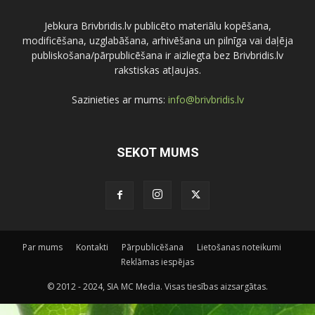
Jebkura Brivbridis.lv publicēto materiālu kopēšana,
modificēšana, uzglabāšana, arhivēšana un pilnīga vai daļēja
publiskošana/pārpublicēšana ir aizliegta bez Brivbridis.lv
rakstiskas atļaujas.
Sazinieties ar mums:
info@brivbridis.lv
SEKOT MUMS
Par mums
Kontakti
Pārpublicēšana
Lietošanas noteikumi
Reklāmas iespējas
© 2012 - 2024, SIA MC Media. Visas tiesības aizsargātas.