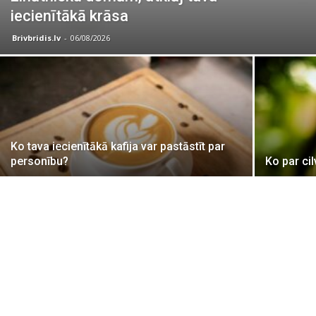
iecienītākā krāsa
Brivbridis.lv
-
06/08/2026
Ko tava iecienītākā kafija var pastāstīt par
personību?
Ko par cil