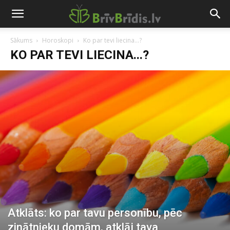
Sākums
Horoskopi
Ko par tevi liecina...?
KO PAR TEVI LIECINA...?
Atklāts: ko par tavu personību, pēc
zinātnieku domām, atklāj tava