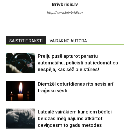
Brivbridis.lv
http://www.brivbridis.lv
SAISTĪTIE RAKSTI
VAIRĀK NO AUTORA
Preiļu pusē apturot parastu
automašīnu, policisti pat iedomāties
nespēja, kas sēž pie stūres!
Diemžēl ceturtdienas rīts nesis arī
traģisku vēsti
Latgalē vairākiem kungiem bēdīgi
beidzas mēģinājums atkārtot
deviņdesmito gadu metodes