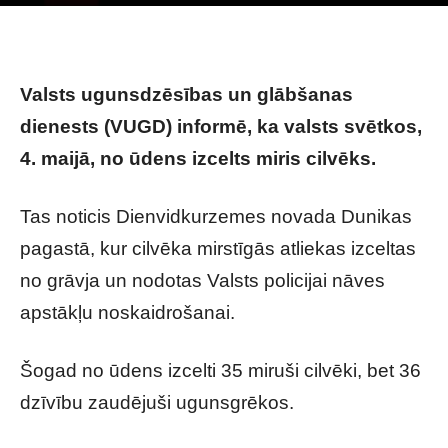
Photo by
Andres F. Uran
on
Unsplash
Valsts ugunsdzēsības un glābšanas
dienests (VUGD) informē, ka valsts svētkos,
4. maijā, no ūdens izcelts miris cilvēks.
Tas noticis Dienvidkurzemes novada Dunikas
pagastā, kur cilvēka mirstīgās atliekas izceltas
no grāvja un nodotas Valsts policijai nāves
apstākļu noskaidrošanai.
Šogad no ūdens izcelti 35 miruši cilvēki, bet 36
dzīvību zaudējuši ugunsgrēkos.