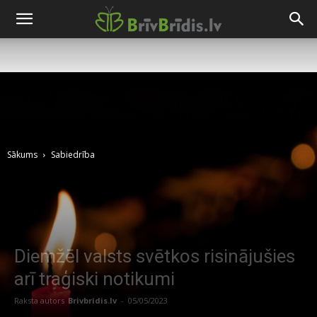
Sākums
Sabiedrība
Diemžēl valsts svētkos risinājušies
arī traģiski notikumi
Raksta autors
Brivbridis.lv
-
05/05/2023