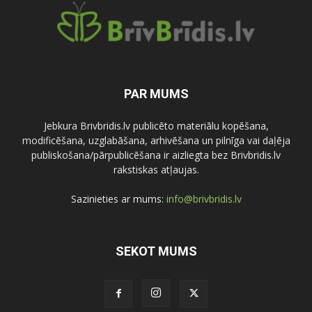
PAR MUMS
Jebkura Brivbridis.lv publicēto materiālu kopēšana,
modificēšana, uzglabāšana, arhivēšana un pilnīga vai daļēja
publiskošana/pārpublicēšana ir aizliegta bez Brivbridis.lv
rakstiskas atļaujas.
Sazinieties ar mums:
info@brivbridis.lv
SEKOT MUMS