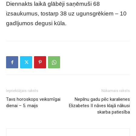
Diennakts laikā glābēji saņēmuši 68
izsaukumus, tostarp 38 uz ugunsgrēkiem – 10
gadījumos degusi kūla.
Iepriekšējais raksts
Nākamais raksts
Tavs horoskops veiksmīgai
Nepilnu gadu pēc karalienes
dienai – 5. maijs
Elizabetes II nāves klajā nākusi
skarba patiesība