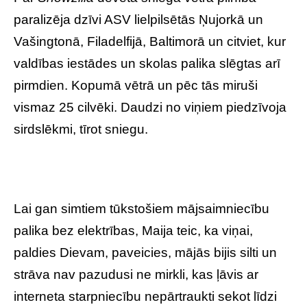
paralizēja dzīvi ASV lielpilsētās Ņujorkā un
Vašingtonā, Filadelfijā, Baltimorā un citviet, kur
valdības iestādes un skolas palika slēgtas arī
pirmdien. Kopumā vētrā un pēc tās miruši
vismaz 25 cilvēki. Daudzi no viņiem piedzīvoja
sirdslēkmi, tīrot sniegu.
Lai gan simtiem tūkstošiem mājsaimniecību
palika bez elektrības, Maija teic, ka viņai,
paldies Dievam, paveicies, mājās bijis silti un
strāva nav pazudusi ne mirkli, kas ļāvis ar
interneta starpniecību nepārtraukti sekot līdzi