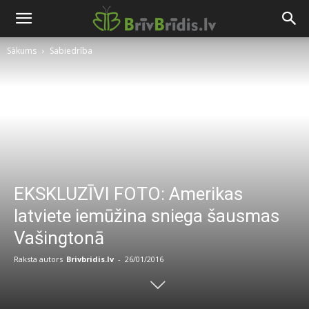
Sākums
Sabiedrība
EKSKLUZĪVI FOTO: Amerikas
latviete iemūžina sniega šausmas
Vašingtonā
Raksta autors
Brivbridis.lv
-
26/01/2016