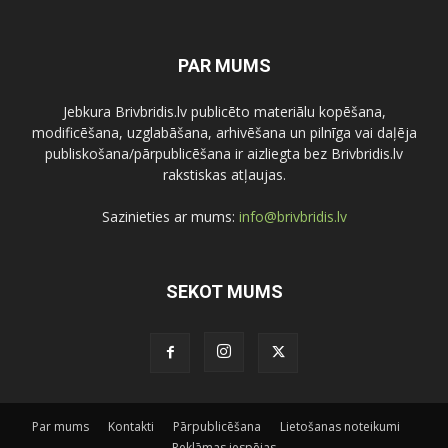
PAR MUMS
Jebkura Brivbridis.lv publicēto materiālu kopēšana,
modificēšana, uzglabāšana, arhivēšana un pilnīga vai daļēja
publiskošana/pārpublicēšana ir aizliegta bez Brivbridis.lv
rakstiskas atļaujas.
Sazinieties ar mums:
info@brivbridis.lv
SEKOT MUMS
Par mums
Kontakti
Pārpublicēšana
Lietošanas noteikumi
Reklāmas iespējas