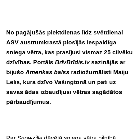
No pagājušās piektdienas līdz svētdienai
ASV austrumkrastā plosījās iespaidīga
sniega vētra, kas prasījusi vismaz 25 cilvēku
dzīvības. Portāls
BrīvBrīdis.lv
sazinājās ar
bijušo
Amerikas balss
radiožurnālisti Maiju
Lelis, kura dzīvo Vašingtonā un pati uz
savas ādas izbaudījusi vētras sagādātos
pārbaudījumus.
Par
Snowzilla
dēvētā sniega vētra pilnībā