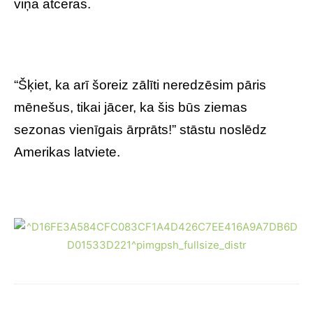
viņa atceras.
“Šķiet, ka arī šoreiz zālīti neredzēsim pāris
mēnešus, tikai jācer, ka šis būs ziemas
sezonas vienīgais ārprāts!” stāstu noslēdz
Amerikas latviete.