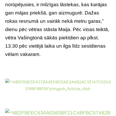
norūpējusies, ir milzīgas lāstekas, kas karājas
gan mājas priekšā, gan aizmugurē. Dažas
rokas resnumā un vairāk nekā metru garas,”
dienu pēc vētras stāsta Maija. Pēc viņas teiktā,
vētra Vašingtonā sākās piektdien ap plkst.
13.30 pēc vietējā laika un ilga līdz sestdienas
vēlam vakaram.