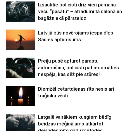
Izsauktie policisti drīz vien pamana
vecu “pasātu” – atradumi tā salonā un
bagāžniekā pārsteidz
Latvijā būs novērojams iespaidīgs
Saules aptumsums
Preiļu pusē apturot parastu
automašīnu, policisti pat iedomāties
nespēja, kas sēž pie stūres!
Diemžēl ceturtdienas rīts nesis arī
traģisku vēsti
Latgalē vairākiem kungiem bēdīgi
beidzas mēģinājums atkārtot
deviņdesmito gadu metodes