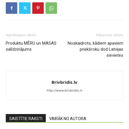
Iepriekšējais raksts
Nākamais raksts
Produktu MĒRU un MASAS
Noskaidrots, kādiem apaviem
salīdzinājums
priekšroku dod Latvijas
sievietes
Brivbridis.lv
http://www.brivbridis.lv
SAISTĪTIE RAKSTI
VAIRĀK NO AUTORA