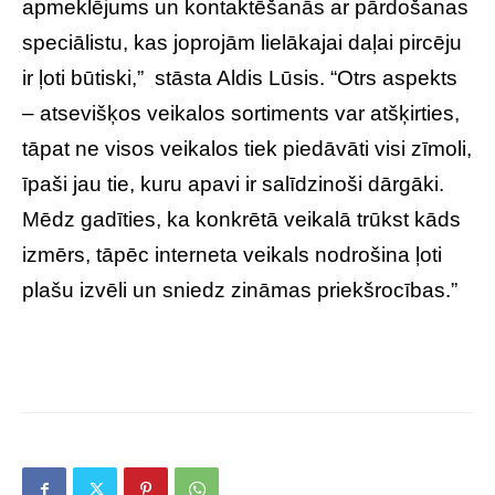
apmeklējums un kontaktēšanās ar pārdošanas
speciālistu, kas joprojām lielākajai daļai pircēju
ir ļoti būtiski,” stāsta Aldis Lūsis. “Otrs aspekts
– atsevišķos veikalos sortiments var atšķirties,
tāpat ne visos veikalos tiek piedāvāti visi zīmoli,
īpaši jau tie, kuru apavi ir salīdzinoši dārgāki.
Mēdz gadīties, ka konkrētā veikalā trūkst kāds
izmērs, tāpēc interneta veikals nodrošina ļoti
plašu izvēli un sniedz zināmas priekšrocības.”