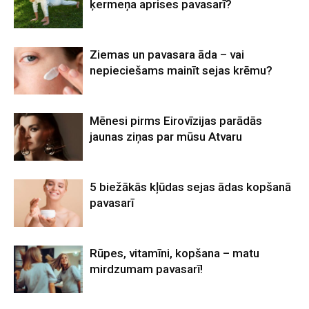
ķermeņa aprises pavasarī?
Ziemas un pavasara āda – vai
nepieciešams mainīt sejas krēmu?
Mēnesi pirms Eirovīzijas parādās
jaunas ziņas par mūsu Atvaru
5 biežākās kļūdas sejas ādas kopšanā
pavasarī
Rūpes, vitamīni, kopšana – matu
mirdzumam pavasarī!