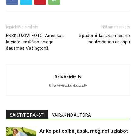
Iepriekšējais raksts
Nākamais raksts
EKSKLUZĪVI FOTO: Amerikas
5 padomi, kā izvairīties no
latviete iemūžina sniega
saslimšanas ar gripu
šausmas Vašingtonā
Brivbridis.lv
http://www.brivbridis.lv
SAISTĪTIE RAKSTI
VAIRĀK NO AUTORA
Ar ko patiesībā jāsāk, mēģinot uzlabot