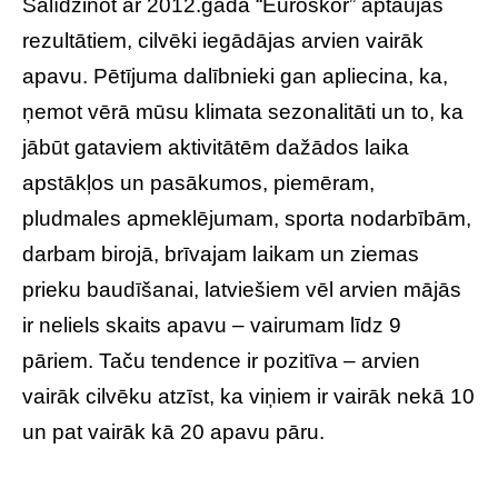
Salīdzinot ar 2012.gada “Euroskor” aptaujas
rezultātiem, cilvēki iegādājas arvien vairāk
apavu. Pētījuma dalībnieki gan apliecina, ka,
ņemot vērā mūsu klimata sezonalitāti un to, ka
jābūt gataviem aktivitātēm dažādos laika
apstākļos un pasākumos, piemēram,
pludmales apmeklējumam, sporta nodarbībām,
darbam birojā, brīvajam laikam un ziemas
prieku baudīšanai, latviešiem vēl arvien mājās
ir neliels skaits apavu – vairumam līdz 9
pāriem. Taču tendence ir pozitīva – arvien
vairāk cilvēku atzīst, ka viņiem ir vairāk nekā 10
un pat vairāk kā 20 apavu pāru.