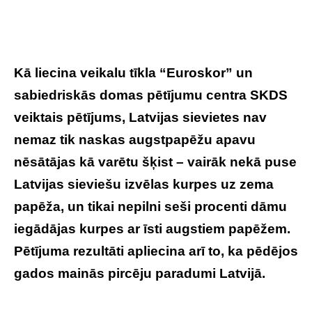
Kā liecina veikalu tīkla “Euroskor”
un
sabiedrisk
ā
s domas p
ētī
jumu centra SKDS
veiktais p
ētījums,
Latvijas sievietes
nav
nemaz tik naskas augstpapēžu apavu
nēsātājas kā varētu šķist – vairāk nekā puse
Latvijas sieviešu izvēlas kurpes uz zema
papēža, un tikai nepilni seš
i procenti d
ā
mu
ieg
ādājas kurpes ar īsti augstiem papēžem.
Pētī
juma re
zultāti apliecina arī to, ka pēdē
jos
gados main
ās pircēju paradumi Latvijā.