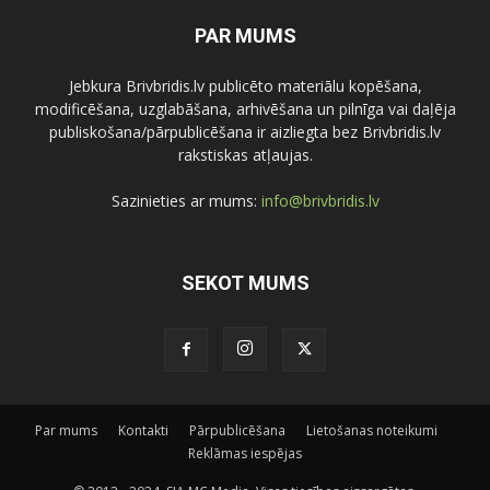
PAR MUMS
Jebkura Brivbridis.lv publicēto materiālu kopēšana,
modificēšana, uzglabāšana, arhivēšana un pilnīga vai daļēja
publiskošana/pārpublicēšana ir aizliegta bez Brivbridis.lv
rakstiskas atļaujas.
Sazinieties ar mums:
info@brivbridis.lv
SEKOT MUMS
Par mums
Kontakti
Pārpublicēšana
Lietošanas noteikumi
Reklāmas iespējas