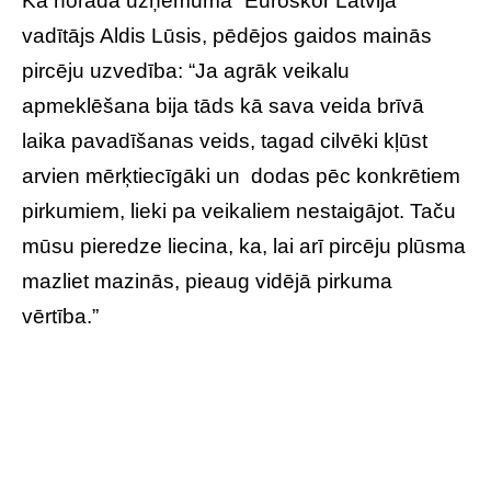
Kā norāda uzņēmuma “Euroskor Latvijā”
vadītājs Aldis Lūsis, pēdējos gaidos mainās
pircēju uzvedība: “Ja agrāk veikalu
apmeklēšana bija tāds kā sava veida brīvā
laika pavadīšanas veids, tagad cilvēki kļūst
arvien mērķtiecīgāki un dodas pēc konkrētiem
pirkumiem, lieki pa veikaliem nestaigājot. Taču
mūsu pieredze liecina, ka, lai arī pircēju plūsma
mazliet mazinās, pieaug vidējā pirkuma
vērtība.”