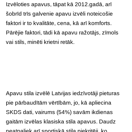
Izvēloties apavus, tāpat kā 2012.gadā, arī
šobrīd trīs galvenie apavu izvēli noteicošie
faktori ir to kvalitāte, cena, kā arī komforts.
Pārējie faktori, tādi kā apavu ražotājs, zīmols
vai stils, minēti krietni retāk.
Apavu stila izvēlē Latvijas iedzīvotāji pieturas
pie pārbaudītām vērtībām, jo, kā apliecina
SKDS dati, vairums (54%) savām ikdienas
gaitām izvēlas klasiska stila apavus. Daudz
neatpaliek arī sportiskā stila piekritēji, ko