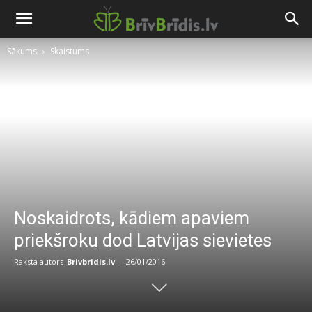
Sākums
Skaistums
Noskaidrots, kādiem apaviem
priekšroku dod Latvijas sievietes
Raksta autors
Brivbridis.lv
-
26/01/2016