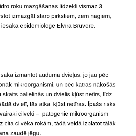
ķidro roku mazgāšanas līdzekli vismaz 3
rstot izmazgāt starp pirkstiem, zem nagiem,
 iesaka epidemioloģe Elvīra Brūvere.
saka izmantot auduma dvieļus, jo jau pēc
 nonāk mikroorganismi, un pēc katras nākošās
kaits palielinās un dvielis kļūst netīrs, līdz
ādā dvielī, tās atkal kļūst netīras. Īpašs risks
o vairāki cilvēki – patogēnie mikroorganismi
 cita cilvēka rokām, tādā veidā izplatot tālāk
šana zaudē jēgu.