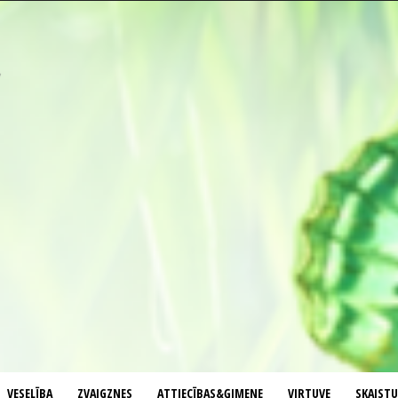
VESELĪBA
ZVAIGZNES
ATTIECĪBAS&ĢIMENE
VIRTUVE
SKAIST