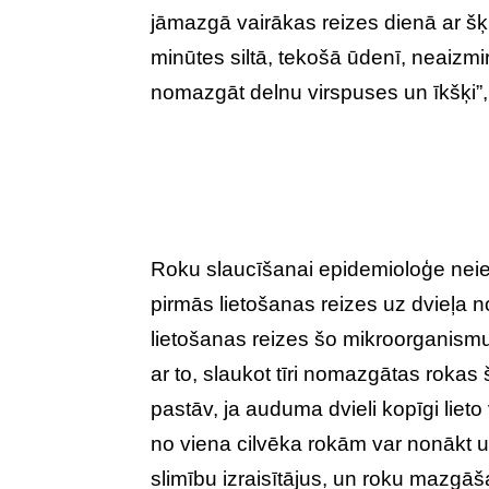
jāmazgā vairākas reizes dienā ar š
minūtes siltā, tekošā ūdenī, neaizmi
nomazgāt delnu virspuses un īkšķi”,
Roku slaucīšanai epidemioloģe neie
pirmās lietošanas reizes uz dvieļa
lietošanas reizes šo mikroorganismu s
ar to, slaukot tīri nomazgātas rokas š
pastāv, ja auduma dvieli kopīgi liet
no viena cilvēka rokām var nonākt uz
slimību izraisītājus, un roku mazgā