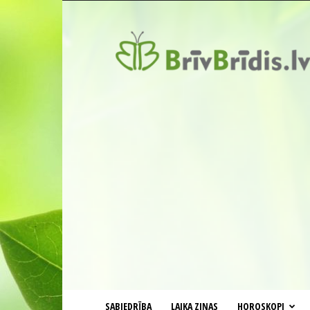
BrīvBrīdis.lv
SABIEDRĪBA
LAIKA ZIŅAS
HOROSKOPI