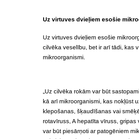
Uz virtuves dvieļiem esošie mik
Uz virtuves dvieļiem esošie mikroorg
cilvēka veselību, bet ir arī tādi, kas
mikroorganismi.
„Uz cilvēka rokām var būt sastopami 
kā arī mikroorganismi, kas nokļūst
klepošanas, šķaudīšanas vai smēķēš
rotavīruss, A hepatīta vīruss, gripas v
var būt piesārņoti ar patogēniem mi