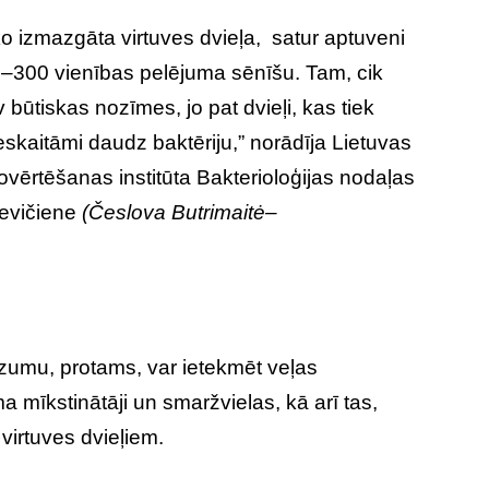
ko izmazgāta virtuves dvieļa, satur aptuveni
0–300 vienības pelējuma sēnīšu. Tam, cik
av būtiskas nozīmes, jo pat dvieļi, kas tiek
 neskaitāmi daudz baktēriju,” norādīja Lietuvas
novērtēšanas institūta Bakterioloģijas nodaļas
zevičiene
(
Česlova
Butrimaitė
–
dzumu, protams, var ietekmēt veļas
mīkstinātāji un smaržvielas, kā arī tas,
virtuves dvieļiem.