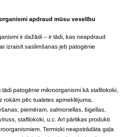
roorganismi apdraud mūsu veselību
anismi ir dažādi – ir tādi, kas neapdraud
 var izraisīt saslimšanas jeb patogēnie
tādi patogēnie mikroorganismi kā stafilokoki,
 uz rokām pēc tualetes apmeklējuma,
anas, piemēram, salmonellas, šigellas,
īruss, stafilokoki, u.c. Arī pārtikas produkti
kroorganismiem. Termiski neapstrādāta gaļa