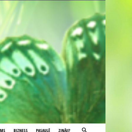
UMS
BIZNESS
PASAULĒ
ZINĀJI?