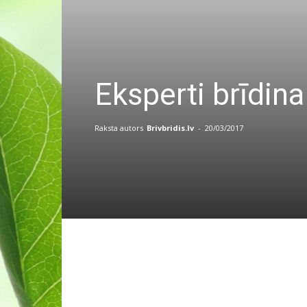
Eksperti brīdina
Raksta autors
Brivbridis.lv
-
20/03/2017