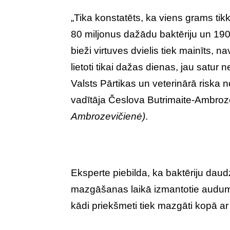
„Tika konstatēts, ka viens grams tik
80 miljonus dažādu baktēriju un 19
bieži virtuves dvielis tiek mainīts, n
lietoti tikai dažas dienas, jau satur
Valsts Pārtikas un veterinārā riska 
vadītāja Česlova Butrimaite-Ambro
Ambrozevičienė
)
.
Eksperte piebilda, ka baktēriju dau
mazgāšanas laikā izmantotie auduma 
kādi priekšmeti tiek mazgāti kopā ar 