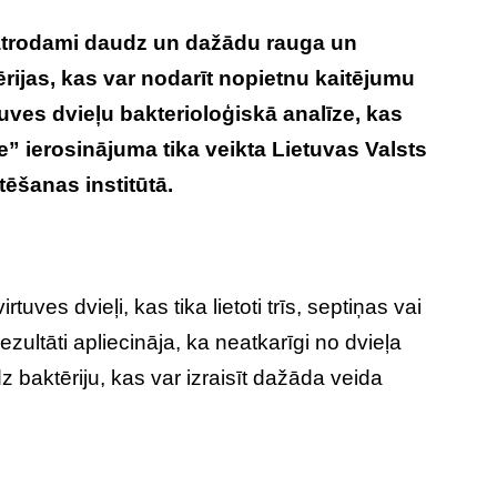
 atrodami daudz un dažādu rauga un
ērijas, kas var nodarīt nopietnu kaitējumu
tuves dvieļu bakterioloģiskā analīze, kas
e” ierosinājuma tika veikta Lietuvas Valsts
tēšanas institūtā.
rtuves dvieļi, kas tika lietoti trīs, septiņas vai
ezultāti apliecināja, ka neatkarīgi no dvieļa
dz baktēriju, kas var izraisīt dažāda veida