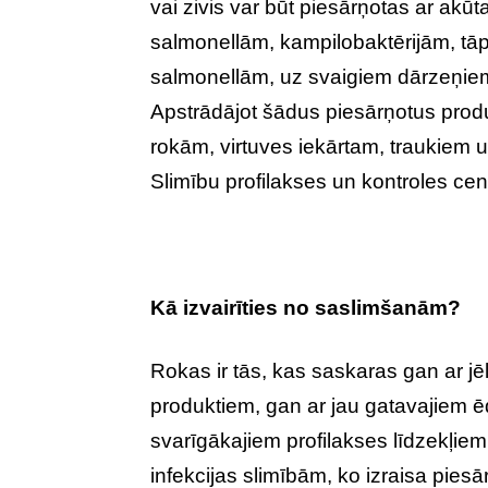
vai zivis var būt piesārņotas ar akūt
salmonellām, kampilobaktērijām, tāpa
salmonellām, uz svaigiem dārzeņiem 
Apstrādājot šādus piesārņotus produ
rokām, virtuves iekārtam, traukiem u
Slimību profilakses un kontroles cen
Kā izvairīties no saslimšanām?
Rokas ir tās, kas saskaras gan ar jēl
produktiem, gan ar jau gatavajiem ē
svarīgākajiem profilakses līdzekļiem
infekcijas slimībām, ko izraisa piesār