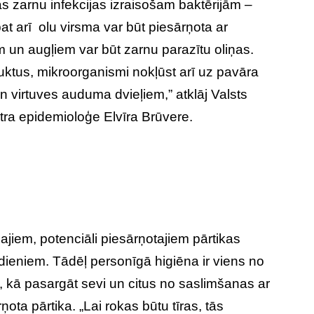
as zarnu infekcijas izraisošam baktērijām –
t arī olu virsma var būt piesārņota ar
un augļiem var būt zarnu parazītu oliņas.
ktus, mikroorganismi nokļūst arī uz pavāra
n virtuves auduma dvieļiem,” atklāj Valsts
tra epidemioloģe Elvīra Brūvere.
ajiem, potenciāli piesārņotajiem pārtikas
dieniem. Tādēļ personīgā higiēna ir viens no
, kā pasargāt sevi un citus no saslimšanas ar
ņota pārtika. „Lai rokas būtu tīras, tās