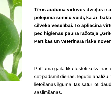
Tīros auduma virtuves dvieļos ir
pelējuma sēnīšu veidi, kā arī bakt
cilvēka veselībai. To apliecina vir
pēc higiēnas papīra ražotāja „Grit
Pārtikas un veterinārā riska novēr
Pētījuma gaitā tika testēti kokvilnas vi
četrpadsmit dienas. Iegūtie analīžu r
lietošanas ilguma, tas satur ļoti dau
saslimšanas.